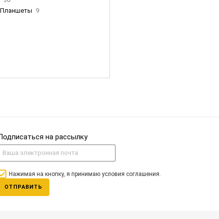
Планшеты
9
ны Apple
35
Фен Dyson
0
nigerz и тд
31
Часы
0
Подписаться на рассылку
Нажимая на кнопку, я принимаю условия соглашения.
ОТПРАВИТЬ