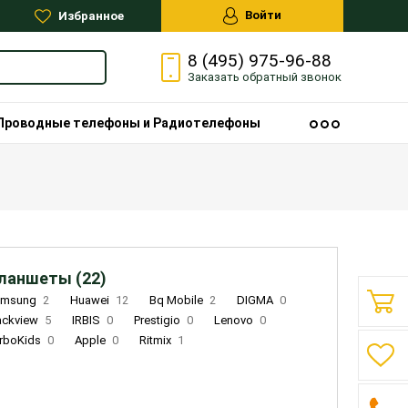
Войти
Избранное
8 (495) 975-96-88
Заказать
обратный
звонок
Проводные телефоны и Радиотелефоны
ланшеты (22)
amsung
2
Huawei
12
Bq Mobile
2
DIGMA
0
ackview
5
IRBIS
0
Prestigio
0
Lenovo
0
rboKids
0
Apple
0
Ritmix
1