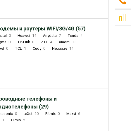
одемы и роутеры WIFI/3G/4G (57)
catel
0
Huawei
14
Anydata
7
Tenda
4
igma
0
TP-Link
0
ZTE
4
Xiaomi
13
xel
0
TCL
1
Cudy
0
Netcraze
14
роводные телефоны и
адиотелефоны (29)
nasonic
0
teXet
20
Ritmix
0
Maxvi
6
Q
1
Olmio
2