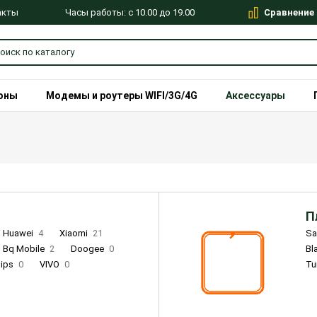
Сравнение
Часы работы: с 10.00 до 19.00
акты
оны
Модемы и роутеры WIFI/3G/4G
Аксессуары
П
Huawei
4
Xiaomi
21
S
Bq Mobile
2
Doogee
0
Bl
lips
0
VIVO
0
Tu
alme
9
Remade
0
Infinix
4
Tecno
18