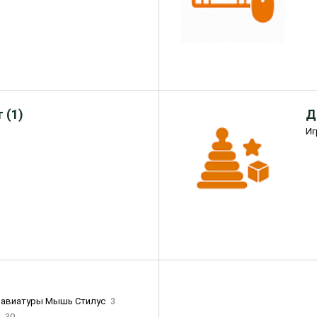
 (1)
Д
Иг
лавиатуры Мышь Стилус
3
и
30