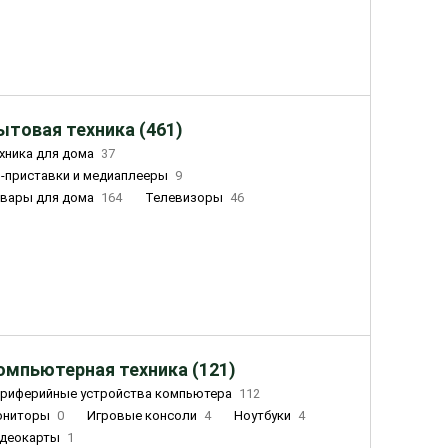
ытовая техника (461)
хника для дома
37
-приставки и медиаплееры
9
вары для дома
164
Телевизоры
46
ный дом
162
Чайники
23
лажнители воздуха
20
омпьютерная техника (121)
риферийные устройства компьютера
112
ониторы
0
Игровые консоли
4
Ноутбуки
4
деокарты
1