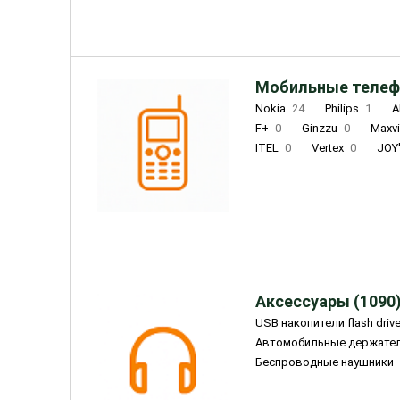
Мобильные телеф
Nokia
24
Philips
1
A
F+
0
Ginzzu
0
Maxv
ITEL
0
Vertex
0
JOY
Ulefone
0
Panasonic
0
Wigor
0
CAT
0
IRBI
Olmio
23
Fontel
15
Аксессуары (1090
USB накопители flash driv
Автомобильные держате
Беспроводные наушники
Внешние жесткие диски