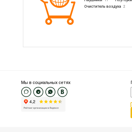
Очиститель воздуха
2
Пылесосы
9
Смартфо
Смартфоны Samsung
20
Смартфоны OnePlus/Pixel/U
Электронные книги EU
3
Мы в социальных сетях