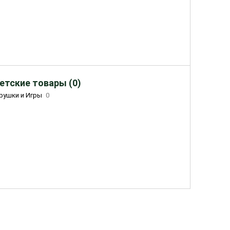
етские товары (0)
рушки и Игры
0