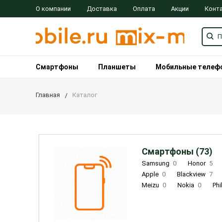
О компании
Доставка
Оплата
Акции
Конт
Смартфоны
Планшеты
Мобильные телеф
Главная
Каталог
Смартфоны (73)
Samsung
0
Honor
5
Apple
0
Blackview
7
Meizu
0
Nokia
0
Phi
Oukitel
0
OPPO
0
Re
INOI
1
ZTE
0
TCL
0
Coolpad
2