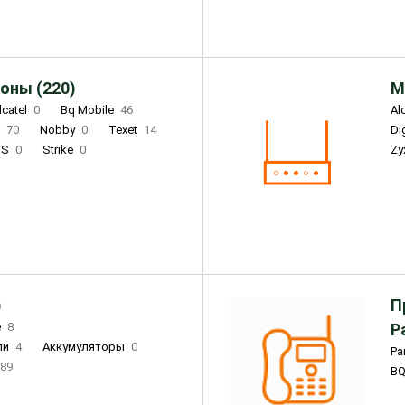
оны (220)
М
lcatel
0
Bq Mobile
46
Al
i
70
Nobby
0
Texet
14
D
'S
0
Strike
0
Zy
DIGMA
0
INOI
15
S
0
DIZO
0
Corn
0
Xenium
12
)
П
e
8
Р
ли
4
Аккумуляторы
0
Pa
89
B
3