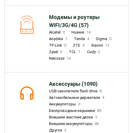
Модемы и роутеры
WIFI/3G/4G (57)
Alcatel
0
Huawei
14
Anydata
7
Tenda
4
Digma
0
TP-Link
0
ZTE
4
Xiaomi
13
Zyxel
0
TCL
1
Cudy
0
Netcraze
14
Аксессуары (1090)
USB накопители flash drive
8
Автомобильные держатели
4
Аккумуляторы
0
Беспроводные наушники
89
Внешние жесткие диски
3
Внешние аккумуляторы
86
Другое
3