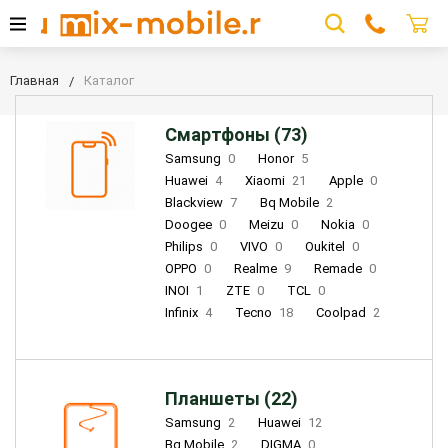
Главная
Каталог
Смартфоны (73)
Samsung
0
Honor
5
Huawei
4
Xiaomi
21
Apple
0
Blackview
7
Bq Mobile
2
Doogee
0
Meizu
0
Nokia
0
Philips
0
VIVO
0
Oukitel
0
OPPO
0
Realme
9
Remade
0
INOI
1
ZTE
0
TCL
0
Infinix
4
Tecno
18
Coolpad
2
Планшеты (22)
Samsung
2
Huawei
12
Bq Mobile
2
DIGMA
0