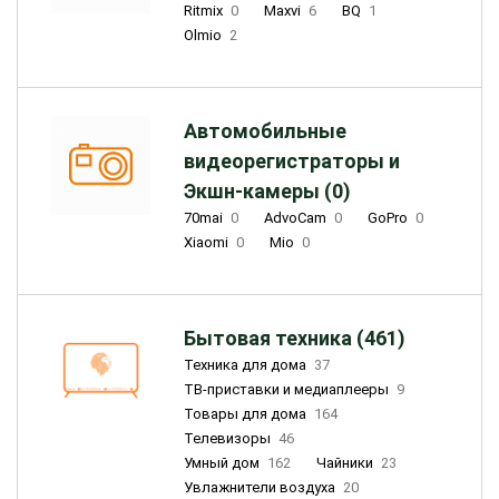
Ritmix
0
Maxvi
6
BQ
1
Olmio
2
Автомобильные
видеорегистраторы и
Экшн-камеры (0)
70mai
0
AdvoCam
0
GoPro
0
Xiaomi
0
Mio
0
Бытовая техника (461)
Техника для дома
37
ТВ-приставки и медиаплееры
9
Товары для дома
164
Телевизоры
46
Умный дом
162
Чайники
23
Увлажнители воздуха
20