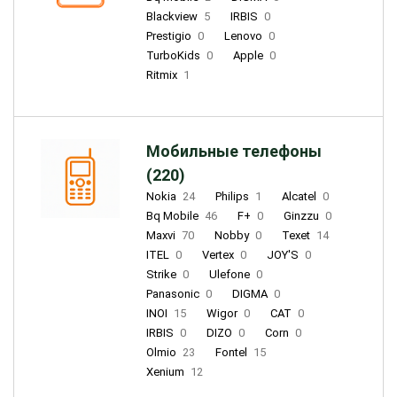
Blackview
5
IRBIS
0
Prestigio
0
Lenovo
0
TurboKids
0
Apple
0
Ritmix
1
Мобильные телефоны
(220)
Nokia
24
Philips
1
Alcatel
0
Bq Mobile
46
F+
0
Ginzzu
0
Maxvi
70
Nobby
0
Texet
14
ITEL
0
Vertex
0
JOY'S
0
Strike
0
Ulefone
0
Panasonic
0
DIGMA
0
INOI
15
Wigor
0
CAT
0
IRBIS
0
DIZO
0
Corn
0
Olmio
23
Fontel
15
Xenium
12