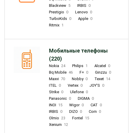
Blackview
5
IRBIS
0
Prestigio
0
Lenovo
0
TurboKids
0
Apple
0
Ritmix
1
Мобильные телефоны
(220)
Nokia
24
Philips
1
Alcatel
0
Bq Mobile
46
F+
0
Ginzzu
0
Maxvi
70
Nobby
0
Texet
14
ITEL
0
Vertex
0
JOY'S
0
Strike
0
Ulefone
0
Panasonic
0
DIGMA
0
INOI
15
Wigor
0
CAT
0
IRBIS
0
DIZO
0
Corn
0
Olmio
23
Fontel
15
Xenium
12