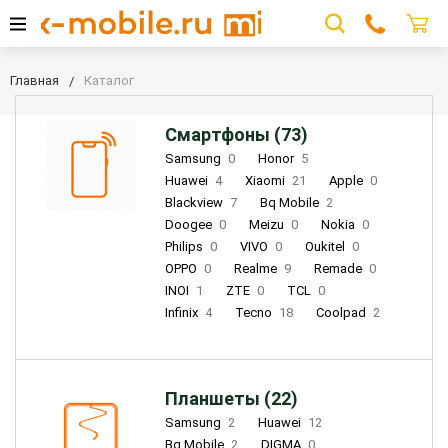
Главная
Каталог
Смартфоны (73)
Samsung
0
Honor
5
Huawei
4
Xiaomi
21
Apple
0
Blackview
7
Bq Mobile
2
Doogee
0
Meizu
0
Nokia
0
Philips
0
VIVO
0
Oukitel
0
OPPO
0
Realme
9
Remade
0
INOI
1
ZTE
0
TCL
0
Infinix
4
Tecno
18
Coolpad
2
Планшеты (22)
Samsung
2
Huawei
12
Bq Mobile
2
DIGMA
0