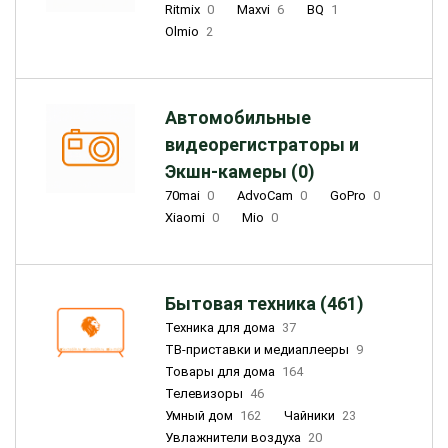
Ritmix
0
Maxvi
6
BQ
1
Olmio
2
Автомобильные
видеорегистраторы и
Экшн-камеры (0)
70mai
0
AdvoCam
0
GoPro
0
Xiaomi
0
Mio
0
Бытовая техника (461)
Техника для дома
37
ТВ-приставки и медиаплееры
9
Товары для дома
164
Телевизоры
46
Умный дом
162
Чайники
23
Увлажнители воздуха
20