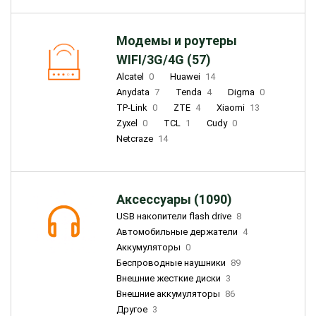
Модемы и роутеры
WIFI/3G/4G (57)
Alcatel
0
Huawei
14
Anydata
7
Tenda
4
Digma
0
TP-Link
0
ZTE
4
Xiaomi
13
Zyxel
0
TCL
1
Cudy
0
Netcraze
14
Аксессуары (1090)
USB накопители flash drive
8
Автомобильные держатели
4
Аккумуляторы
0
Беспроводные наушники
89
Внешние жесткие диски
3
Внешние аккумуляторы
86
Другое
3