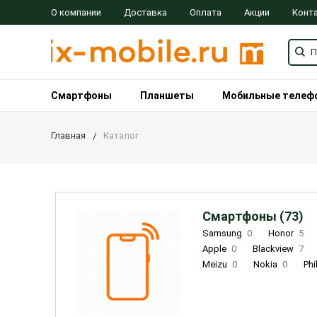
О компании
Доставка
Оплата
Акции
Конт
Смартфоны
Планшеты
Мобильные телеф
Главная
Каталог
Смартфоны (73)
Samsung
0
Honor
5
Apple
0
Blackview
7
Meizu
0
Nokia
0
Phi
Oukitel
0
OPPO
0
Re
INOI
1
ZTE
0
TCL
0
Coolpad
2