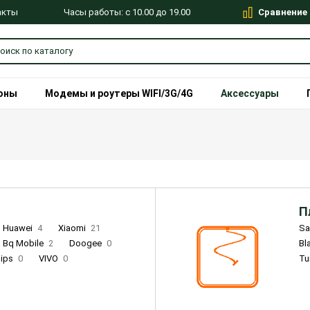
Сравнение
Часы работы: с 10.00 до 19.00
акты
оны
Модемы и роутеры WIFI/3G/4G
Аксессуары
П
Huawei
4
Xiaomi
21
S
Bq Mobile
2
Doogee
0
Bl
lips
0
VIVO
0
Tu
alme
9
Remade
0
Infinix
4
Tecno
18