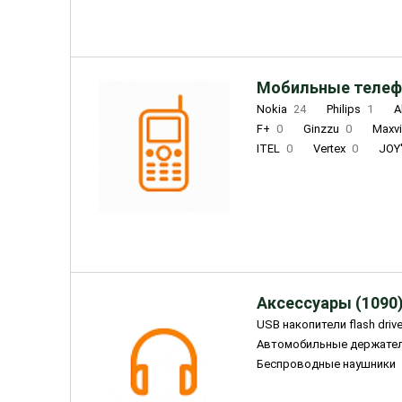
Мобильные телеф
Nokia
24
Philips
1
A
F+
0
Ginzzu
0
Maxv
ITEL
0
Vertex
0
JOY
Ulefone
0
Panasonic
0
Wigor
0
CAT
0
IRBI
Olmio
23
Fontel
15
Аксессуары (1090
USB накопители flash driv
Автомобильные держате
Беспроводные наушники
Внешние жесткие диски