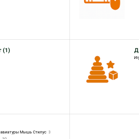
 (1)
Д
Иг
лавиатуры Мышь Стилус
3
и
30