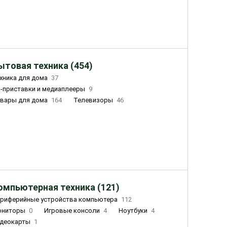
ытовая техника (454)
хника для дома
37
-приставки и медиаплееры
9
вары для дома
164
Телевизоры
46
ный дом
155
Чайники
23
лажнители воздуха
20
омпьютерная техника (121)
риферийные устройства компьютера
112
ониторы
0
Игровые консоли
4
Ноутбуки
4
деокарты
1