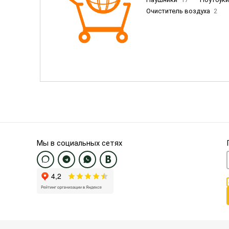
Очиститель воздуха
2
Пылесосы
9
Смартфо
Смартфоны Samsung
20
Смартфоны OnePlus/Pixel/U
Электронные книги EU
3
Мы в социальных сетях