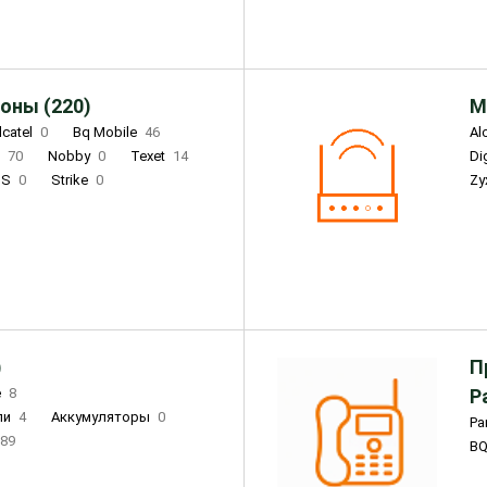
оны (220)
М
lcatel
0
Bq Mobile
46
Al
i
70
Nobby
0
Texet
14
D
'S
0
Strike
0
Zy
DIGMA
0
INOI
15
S
0
DIZO
0
Corn
0
Xenium
12
)
П
e
8
Р
ли
4
Аккумуляторы
0
Pa
89
B
3