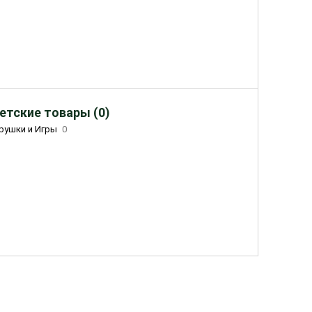
етские товары (0)
рушки и Игры
0