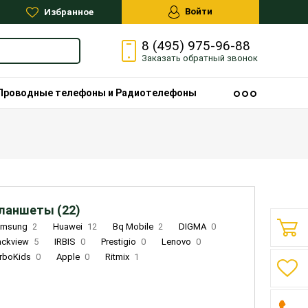
Войти
Избранное
8 (495) 975-96-88
Заказать
обратный
звонок
Проводные телефоны и Радиотелефоны
ланшеты (22)
amsung
2
Huawei
12
Bq Mobile
2
DIGMA
0
ackview
5
IRBIS
0
Prestigio
0
Lenovo
0
rboKids
0
Apple
0
Ritmix
1