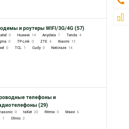
одемы и роутеры WIFI/3G/4G (57)
catel
0
Huawei
14
Anydata
7
Tenda
4
igma
0
TP-Link
0
ZTE
4
Xiaomi
13
xel
0
TCL
1
Cudy
0
Netcraze
14
роводные телефоны и
адиотелефоны (29)
nasonic
0
teXet
20
Ritmix
0
Maxvi
6
Q
1
Olmio
2