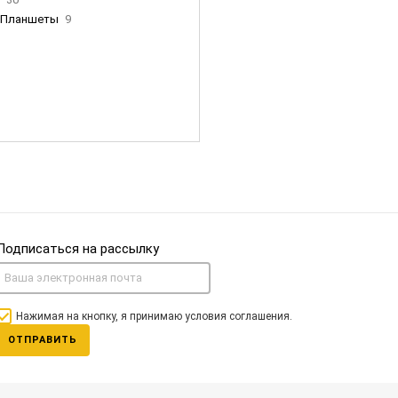
Планшеты
9
ны Apple
35
Фен Dyson
0
nigerz и тд
31
Часы
0
Подписаться на рассылку
Нажимая на кнопку, я принимаю условия соглашения.
ОТПРАВИТЬ