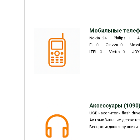
Мобильные телеф
Nokia
24
Philips
1
A
F+
0
Ginzzu
0
Maxv
ITEL
0
Vertex
0
JOY
Ulefone
0
Panasonic
0
Wigor
0
CAT
0
IRBI
Olmio
23
Fontel
15
Аксессуары (1090
USB накопители flash driv
Автомобильные держате
Беспроводные наушники
Внешние жесткие диски