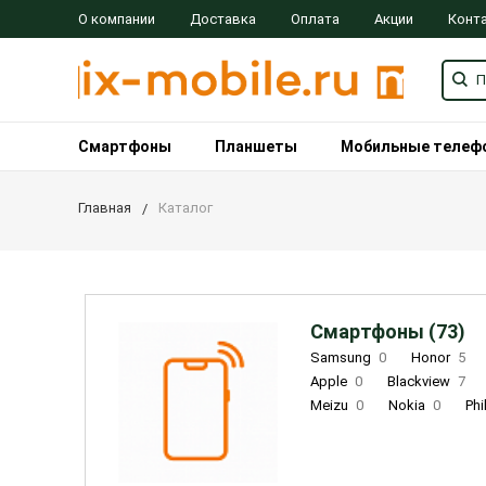
О компании
Доставка
Оплата
Акции
Конт
Смартфоны
Планшеты
Мобильные телеф
Главная
Каталог
Смартфоны (73)
Samsung
0
Honor
5
Apple
0
Blackview
7
Meizu
0
Nokia
0
Phi
Oukitel
0
OPPO
0
Re
INOI
1
ZTE
0
TCL
0
Coolpad
2