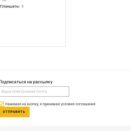
Планшеты
9
ны Apple
35
Фен Dyson
0
nigerz и тд
31
Часы
0
Подписаться на рассылку
Нажимая на кнопку, я принимаю условия соглашения.
ОТПРАВИТЬ