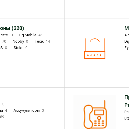
оны (220)
М
lcatel
0
Bq Mobile
46
Al
i
70
Nobby
0
Texet
14
D
'S
0
Strike
0
Zy
DIGMA
0
INOI
15
S
0
DIZO
0
Corn
0
Xenium
12
)
П
e
8
Р
ли
4
Аккумуляторы
0
Pa
89
B
3