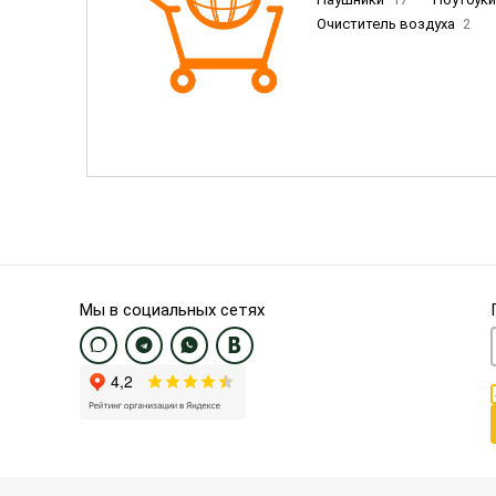
Очиститель воздуха
2
Пылесосы
9
Смартфо
Смартфоны Samsung
20
Смартфоны OnePlus/Pixel/U
Электронные книги EU
3
Мы в социальных сетях