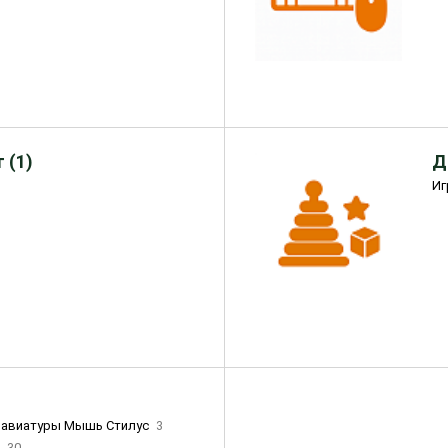
 (1)
Д
Иг
лавиатуры Мышь Стилус
3
и
30