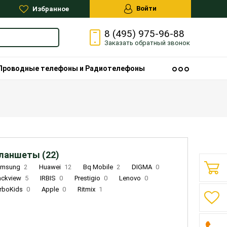
Войти
Избранное
8 (495) 975-96-88
Заказать
обратный
звонок
Проводные телефоны и Радиотелефоны
ланшеты (22)
amsung
2
Huawei
12
Bq Mobile
2
DIGMA
0
ackview
5
IRBIS
0
Prestigio
0
Lenovo
0
rboKids
0
Apple
0
Ritmix
1