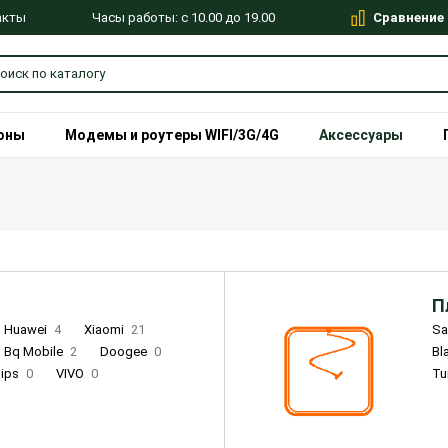
Сравнение
Часы работы: с 10.00 до 19.00
акты
оны
Модемы и роутеры WIFI/3G/4G
Аксессуары
П
Huawei
4
Xiaomi
21
S
Bq Mobile
2
Doogee
0
Bl
lips
0
VIVO
0
Tu
alme
9
Remade
0
Infinix
4
Tecno
18