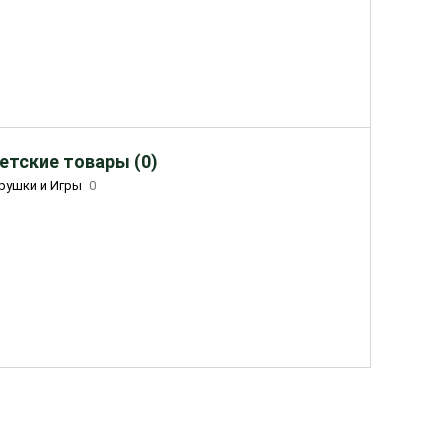
етские товары (0)
рушки и Игры
0