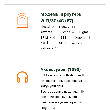
Модемы и роутеры
WIFI/3G/4G (57)
Alcatel
0
Huawei
14
Anydata
7
Tenda
4
Digma
0
TP-Link
0
ZTE
4
Xiaomi
13
Zyxel
0
TCL
1
Cudy
0
Netcraze
14
Аксессуары (1090)
USB накопители flash drive
8
Автомобильные держатели
4
Аккумуляторы
0
Беспроводные наушники
89
Внешние жесткие диски
3
Внешние аккумуляторы
86
Другое
3