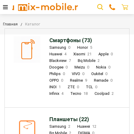
Главная
Каталог
Смартфоны (73)
Samsung
0
Honor
5
Huawei
4
Xiaomi
21
Apple
0
Blackview
7
Bq Mobile
2
Doogee
0
Meizu
0
Nokia
0
Philips
0
VIVO
0
Oukitel
0
OPPO
0
Realme
9
Remade
0
INOI
1
ZTE
0
TCL
0
Infinix
4
Tecno
18
Coolpad
2
Планшеты (22)
Samsung
2
Huawei
12
Bq Mobile
2
DIGMA
0