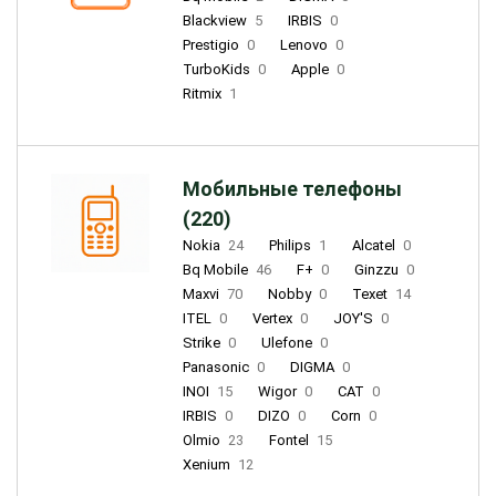
Blackview
5
IRBIS
0
Prestigio
0
Lenovo
0
TurboKids
0
Apple
0
Ritmix
1
Мобильные телефоны
(220)
Nokia
24
Philips
1
Alcatel
0
Bq Mobile
46
F+
0
Ginzzu
0
Maxvi
70
Nobby
0
Texet
14
ITEL
0
Vertex
0
JOY'S
0
Strike
0
Ulefone
0
Panasonic
0
DIGMA
0
INOI
15
Wigor
0
CAT
0
IRBIS
0
DIZO
0
Corn
0
Olmio
23
Fontel
15
Xenium
12