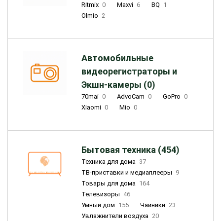
Ritmix
0
Maxvi
6
BQ
1
Olmio
2
Автомобильные
видеорегистраторы и
Экшн-камеры (0)
70mai
0
AdvoCam
0
GoPro
0
Xiaomi
0
Mio
0
Бытовая техника (454)
Техника для дома
37
ТВ-приставки и медиаплееры
9
Товары для дома
164
Телевизоры
46
Умный дом
155
Чайники
23
Увлажнители воздуха
20