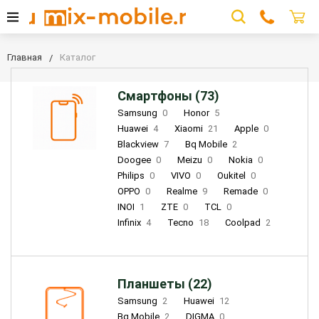
Главная
Каталог
Смартфоны (73)
Samsung
0
Honor
5
Huawei
4
Xiaomi
21
Apple
0
Blackview
7
Bq Mobile
2
Doogee
0
Meizu
0
Nokia
0
Philips
0
VIVO
0
Oukitel
0
OPPO
0
Realme
9
Remade
0
INOI
1
ZTE
0
TCL
0
Infinix
4
Tecno
18
Coolpad
2
Планшеты (22)
Samsung
2
Huawei
12
Bq Mobile
2
DIGMA
0