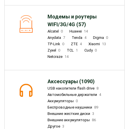
Модемы и роутеры
WIFI/3G/4G (57)
Alcatel
0
Huawei
14
Anydata
7
Tenda
4
Digma
0
TP-Link
0
ZTE
4
Xiaomi
13
Zyxel
0
TCL
1
Cudy
0
Netcraze
14
Аксессуары (1090)
USB накопители flash drive
8
Автомобильные держатели
4
Аккумуляторы
0
Беспроводные наушники
89
Внешние жесткие диски
3
Внешние аккумуляторы
86
Другое
3