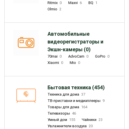
Ritmix
0
Maxvi
6
BQ
1
Olmio
2
Автомобильные
видеорегистраторы и
Экшн-камеры (0)
70mai
0
AdvoCam
0
GoPro
0
Xiaomi
0
Mio
0
Бытовая техника (454)
Техника для дома
37
ТВ-приставки и медиаплееры
9
Товары для дома
164
Телевизоры
46
Умный дом
155
Чайники
23
Увлажнители воздуха
20