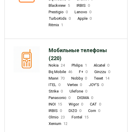
Blackview
5
IRBIS
0
Prestigio
0
Lenovo
0
TurboKids
0
Apple
0
Ritmix
1
Мобильные телефоны
(220)
Nokia
24
Philips
1
Alcatel
0
Bq Mobile
46
F+
0
Ginzzu
0
Maxvi
70
Nobby
0
Texet
14
ITEL
0
Vertex
0
JOY'S
0
Strike
0
Ulefone
0
Panasonic
0
DIGMA
0
INOI
15
Wigor
0
CAT
0
IRBIS
0
DIZO
0
Corn
0
Olmio
23
Fontel
15
Xenium
12