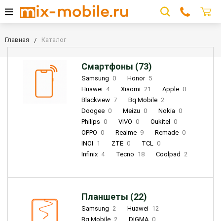
Главная
Каталог
Смартфоны (73)
Samsung
0
Honor
5
Huawei
4
Xiaomi
21
Apple
0
Blackview
7
Bq Mobile
2
Doogee
0
Meizu
0
Nokia
0
Philips
0
VIVO
0
Oukitel
0
OPPO
0
Realme
9
Remade
0
INOI
1
ZTE
0
TCL
0
Infinix
4
Tecno
18
Coolpad
2
Планшеты (22)
Samsung
2
Huawei
12
Bq Mobile
2
DIGMA
0