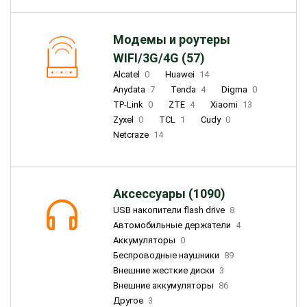
Модемы и роутеры
WIFI/3G/4G (57)
Alcatel
0
Huawei
14
Anydata
7
Tenda
4
Digma
0
TP-Link
0
ZTE
4
Xiaomi
13
Zyxel
0
TCL
1
Cudy
0
Netcraze
14
Аксессуары (1090)
USB накопители flash drive
8
Автомобильные держатели
4
Аккумуляторы
0
Беспроводные наушники
89
Внешние жесткие диски
3
Внешние аккумуляторы
86
Другое
3