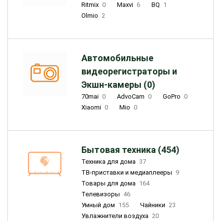
Ritmix
0
Maxvi
6
BQ
1
Olmio
2
Автомобильные
видеорегистраторы и
Экшн-камеры (0)
70mai
0
AdvoCam
0
GoPro
0
Xiaomi
0
Mio
0
Бытовая техника (454)
Техника для дома
37
ТВ-приставки и медиаплееры
9
Товары для дома
164
Телевизоры
46
Умный дом
155
Чайники
23
Увлажнители воздуха
20