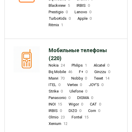
Blackview
5
IRBIS
0
Prestigio
0
Lenovo
0
TurboKids
0
Apple
0
Ritmix
1
Мобильные телефоны
(220)
Nokia
24
Philips
1
Alcatel
0
Bq Mobile
46
F+
0
Ginzzu
0
Maxvi
70
Nobby
0
Texet
14
ITEL
0
Vertex
0
JOY'S
0
Strike
0
Ulefone
0
Panasonic
0
DIGMA
0
INOI
15
Wigor
0
CAT
0
IRBIS
0
DIZO
0
Corn
0
Olmio
23
Fontel
15
Xenium
12