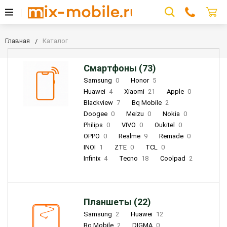
Главная
Каталог
Смартфоны (73)
Samsung
0
Honor
5
Huawei
4
Xiaomi
21
Apple
0
Blackview
7
Bq Mobile
2
Doogee
0
Meizu
0
Nokia
0
Philips
0
VIVO
0
Oukitel
0
OPPO
0
Realme
9
Remade
0
INOI
1
ZTE
0
TCL
0
Infinix
4
Tecno
18
Coolpad
2
Планшеты (22)
Samsung
2
Huawei
12
Bq Mobile
2
DIGMA
0