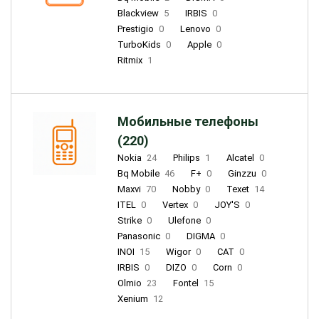
Blackview
5
IRBIS
0
Prestigio
0
Lenovo
0
TurboKids
0
Apple
0
Ritmix
1
Мобильные телефоны
(220)
Nokia
24
Philips
1
Alcatel
0
Bq Mobile
46
F+
0
Ginzzu
0
Maxvi
70
Nobby
0
Texet
14
ITEL
0
Vertex
0
JOY'S
0
Strike
0
Ulefone
0
Panasonic
0
DIGMA
0
INOI
15
Wigor
0
CAT
0
IRBIS
0
DIZO
0
Corn
0
Olmio
23
Fontel
15
Xenium
12