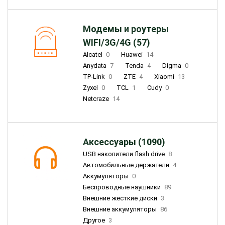
Модемы и роутеры
WIFI/3G/4G (57)
Alcatel
0
Huawei
14
Anydata
7
Tenda
4
Digma
0
TP-Link
0
ZTE
4
Xiaomi
13
Zyxel
0
TCL
1
Cudy
0
Netcraze
14
Аксессуары (1090)
USB накопители flash drive
8
Автомобильные держатели
4
Аккумуляторы
0
Беспроводные наушники
89
Внешние жесткие диски
3
Внешние аккумуляторы
86
Другое
3