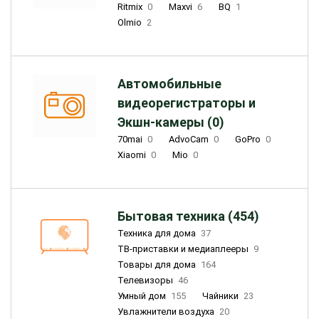
Ritmix
0
Maxvi
6
BQ
1
Olmio
2
Автомобильные
видеорегистраторы и
Экшн-камеры (0)
70mai
0
AdvoCam
0
GoPro
0
Xiaomi
0
Mio
0
Бытовая техника (454)
Техника для дома
37
ТВ-приставки и медиаплееры
9
Товары для дома
164
Телевизоры
46
Умный дом
155
Чайники
23
Увлажнители воздуха
20