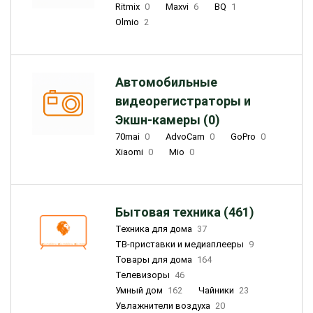
Ritmix
0
Maxvi
6
BQ
1
Olmio
2
Автомобильные
видеорегистраторы и
Экшн-камеры (0)
70mai
0
AdvoCam
0
GoPro
0
Xiaomi
0
Mio
0
Бытовая техника (461)
Техника для дома
37
ТВ-приставки и медиаплееры
9
Товары для дома
164
Телевизоры
46
Умный дом
162
Чайники
23
Увлажнители воздуха
20