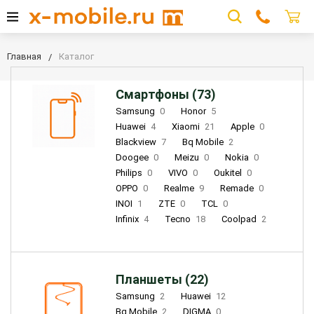
Главная
Каталог
Смартфоны (73)
Samsung
0
Honor
5
Huawei
4
Xiaomi
21
Apple
0
Blackview
7
Bq Mobile
2
Doogee
0
Meizu
0
Nokia
0
Philips
0
VIVO
0
Oukitel
0
OPPO
0
Realme
9
Remade
0
INOI
1
ZTE
0
TCL
0
Infinix
4
Tecno
18
Coolpad
2
Планшеты (22)
Samsung
2
Huawei
12
Bq Mobile
2
DIGMA
0