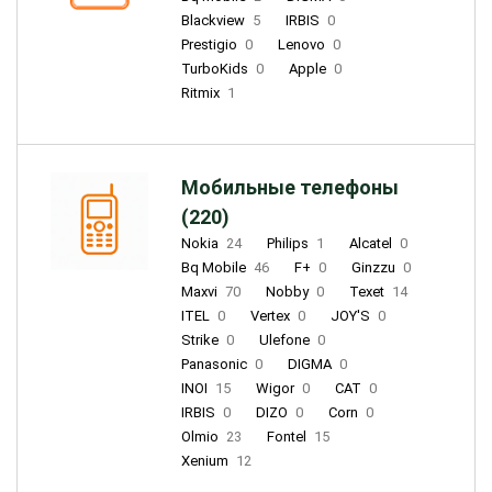
Blackview
5
IRBIS
0
Prestigio
0
Lenovo
0
TurboKids
0
Apple
0
Ritmix
1
Мобильные телефоны
(220)
Nokia
24
Philips
1
Alcatel
0
Bq Mobile
46
F+
0
Ginzzu
0
Maxvi
70
Nobby
0
Texet
14
ITEL
0
Vertex
0
JOY'S
0
Strike
0
Ulefone
0
Panasonic
0
DIGMA
0
INOI
15
Wigor
0
CAT
0
IRBIS
0
DIZO
0
Corn
0
Olmio
23
Fontel
15
Xenium
12