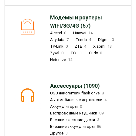
Модемы и роутеры
WIFI/3G/4G (57)
Alcatel
0
Huawei
14
Anydata
7
Tenda
4
Digma
0
TP-Link
0
ZTE
4
Xiaomi
13
Zyxel
0
TCL
1
Cudy
0
Netcraze
14
Аксессуары (1090)
USB накопители flash drive
8
Автомобильные держатели
4
Аккумуляторы
0
Беспроводные наушники
89
Внешние жесткие диски
3
Внешние аккумуляторы
86
Другое
3