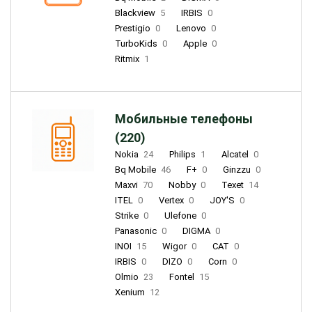
Blackview
5
IRBIS
0
Prestigio
0
Lenovo
0
TurboKids
0
Apple
0
Ritmix
1
Мобильные телефоны
(220)
Nokia
24
Philips
1
Alcatel
0
Bq Mobile
46
F+
0
Ginzzu
0
Maxvi
70
Nobby
0
Texet
14
ITEL
0
Vertex
0
JOY'S
0
Strike
0
Ulefone
0
Panasonic
0
DIGMA
0
INOI
15
Wigor
0
CAT
0
IRBIS
0
DIZO
0
Corn
0
Olmio
23
Fontel
15
Xenium
12