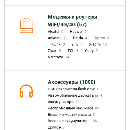
Модемы и роутеры
WIFI/3G/4G (57)
Alcatel
0
Huawei
14
Anydata
7
Tenda
4
Digma
0
TP-Link
0
ZTE
4
Xiaomi
13
Zyxel
0
TCL
1
Cudy
0
Netcraze
14
Аксессуары (1090)
USB накопители flash drive
8
Автомобильные держатели
4
Аккумуляторы
0
Беспроводные наушники
89
Внешние жесткие диски
3
Внешние аккумуляторы
86
Другое
3