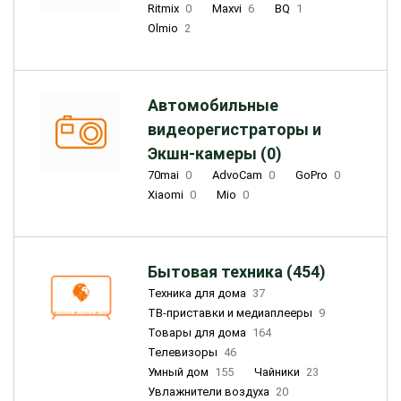
Ritmix
0
Maxvi
6
BQ
1
Olmio
2
Автомобильные
видеорегистраторы и
Экшн-камеры (0)
70mai
0
AdvoCam
0
GoPro
0
Xiaomi
0
Mio
0
Бытовая техника (454)
Техника для дома
37
ТВ-приставки и медиаплееры
9
Товары для дома
164
Телевизоры
46
Умный дом
155
Чайники
23
Увлажнители воздуха
20