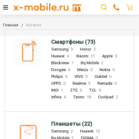
Главная
Каталог
Смартфоны (73)
Samsung
0
Honor
5
Huawei
4
Xiaomi
21
Apple
0
Blackview
7
Bq Mobile
2
Doogee
0
Meizu
0
Nokia
0
Philips
0
VIVO
0
Oukitel
0
OPPO
0
Realme
9
Remade
0
INOI
1
ZTE
0
TCL
0
Infinix
4
Tecno
18
Coolpad
2
Планшеты (22)
Samsung
2
Huawei
12
Bq Mobile
2
DIGMA
0