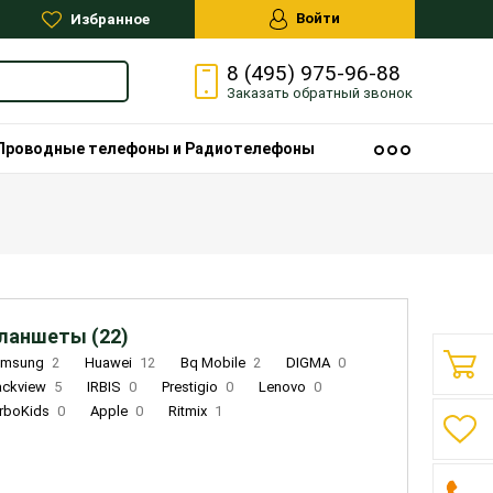
Войти
Избранное
8 (495) 975-96-88
Заказать
обратный
звонок
Проводные телефоны и Радиотелефоны
ланшеты (22)
amsung
2
Huawei
12
Bq Mobile
2
DIGMA
0
ackview
5
IRBIS
0
Prestigio
0
Lenovo
0
rboKids
0
Apple
0
Ritmix
1