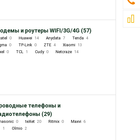
одемы и роутеры WIFI/3G/4G (57)
catel
0
Huawei
14
Anydata
7
Tenda
4
igma
0
TP-Link
0
ZTE
4
Xiaomi
13
xel
0
TCL
1
Cudy
0
Netcraze
14
роводные телефоны и
адиотелефоны (29)
nasonic
0
teXet
20
Ritmix
0
Maxvi
6
Q
1
Olmio
2