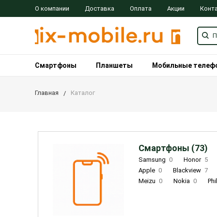
О компании
Доставка
Оплата
Акции
Конт
Смартфоны
Планшеты
Мобильные телеф
Главная
Каталог
Смартфоны (73)
Samsung
0
Honor
5
Apple
0
Blackview
7
Meizu
0
Nokia
0
Phi
Oukitel
0
OPPO
0
Re
INOI
1
ZTE
0
TCL
0
Coolpad
2