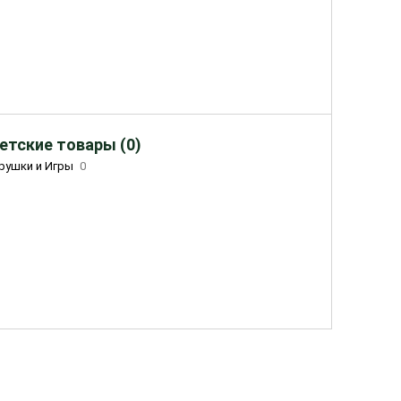
етские товары (0)
рушки и Игры
0