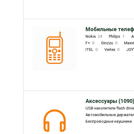
Мобильные телеф
Nokia
24
Philips
1
A
F+
0
Ginzzu
0
Maxv
ITEL
0
Vertex
0
JOY
Ulefone
0
Panasonic
0
Wigor
0
CAT
0
IRBI
Olmio
23
Fontel
15
Аксессуары (1090
USB накопители flash driv
Автомобильные держате
Беспроводные наушники
Внешние жесткие диски