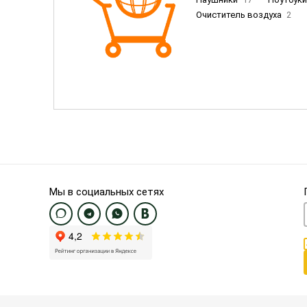
Очиститель воздуха
2
Пылесосы
9
Смартфо
Смартфоны Samsung
20
Смартфоны OnePlus/Pixel/U
Электронные книги EU
3
Мы в социальных сетях