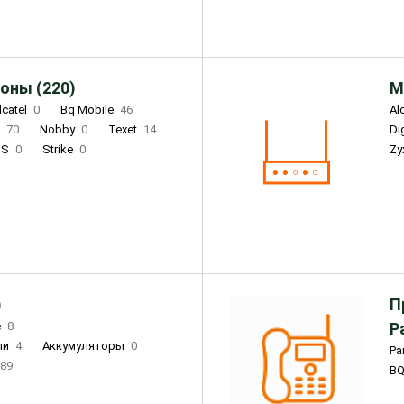
оны (220)
М
lcatel
0
Bq Mobile
46
Al
i
70
Nobby
0
Texet
14
D
'S
0
Strike
0
Zy
DIGMA
0
INOI
15
S
0
DIZO
0
Corn
0
Xenium
12
)
П
e
8
Р
ли
4
Аккумуляторы
0
Pa
89
B
3