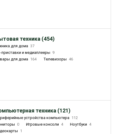
ытовая техника (454)
хника для дома
37
-приставки и медиаплееры
9
вары для дома
164
Телевизоры
46
ный дом
155
Чайники
23
лажнители воздуха
20
омпьютерная техника (121)
риферийные устройства компьютера
112
ониторы
0
Игровые консоли
4
Ноутбуки
4
деокарты
1