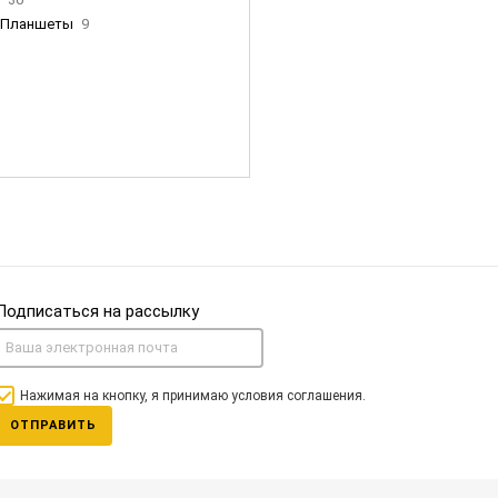
Планшеты
9
ны Apple
35
Фен Dyson
0
nigerz и тд
31
Часы
0
Подписаться на рассылку
Нажимая на кнопку, я принимаю условия соглашения.
ОТПРАВИТЬ