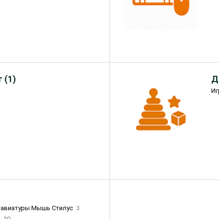
 (1)
Д
Иг
лавиатуры Мышь Стилус
3
и
30