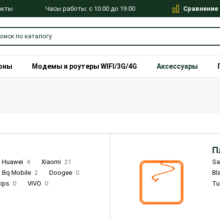
Сравнение
Часы работы: с 10.00 до 19.00
акты
оны
Модемы и роутеры WIFI/3G/4G
Аксессуары
П
Huawei
4
Xiaomi
21
S
Bq Mobile
2
Doogee
0
Bl
lips
0
VIVO
0
Tu
alme
9
Remade
0
Infinix
4
Tecno
18