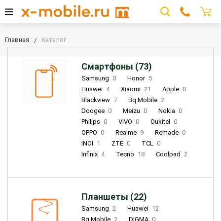
Главная
Каталог
Смартфоны (73)
Samsung
0
Honor
5
Huawei
4
Xiaomi
21
Apple
0
Blackview
7
Bq Mobile
2
Doogee
0
Meizu
0
Nokia
0
Philips
0
VIVO
0
Oukitel
0
OPPO
0
Realme
9
Remade
0
INOI
1
ZTE
0
TCL
0
Infinix
4
Tecno
18
Coolpad
2
Планшеты (22)
Samsung
2
Huawei
12
Bq Mobile
2
DIGMA
0