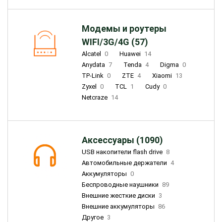
Модемы и роутеры
WIFI/3G/4G (57)
Alcatel
0
Huawei
14
Anydata
7
Tenda
4
Digma
0
TP-Link
0
ZTE
4
Xiaomi
13
Zyxel
0
TCL
1
Cudy
0
Netcraze
14
Аксессуары (1090)
USB накопители flash drive
8
Автомобильные держатели
4
Аккумуляторы
0
Беспроводные наушники
89
Внешние жесткие диски
3
Внешние аккумуляторы
86
Другое
3