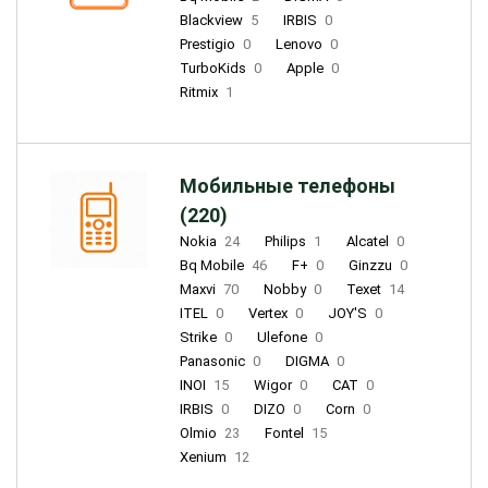
Blackview
5
IRBIS
0
Prestigio
0
Lenovo
0
TurboKids
0
Apple
0
Ritmix
1
Мобильные телефоны
(220)
Nokia
24
Philips
1
Alcatel
0
Bq Mobile
46
F+
0
Ginzzu
0
Maxvi
70
Nobby
0
Texet
14
ITEL
0
Vertex
0
JOY'S
0
Strike
0
Ulefone
0
Panasonic
0
DIGMA
0
INOI
15
Wigor
0
CAT
0
IRBIS
0
DIZO
0
Corn
0
Olmio
23
Fontel
15
Xenium
12