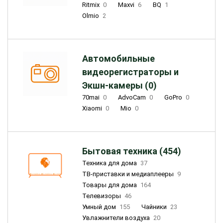
Ritmix
0
Maxvi
6
BQ
1
Olmio
2
Автомобильные
видеорегистраторы и
Экшн-камеры (0)
70mai
0
AdvoCam
0
GoPro
0
Xiaomi
0
Mio
0
Бытовая техника (454)
Техника для дома
37
ТВ-приставки и медиаплееры
9
Товары для дома
164
Телевизоры
46
Умный дом
155
Чайники
23
Увлажнители воздуха
20