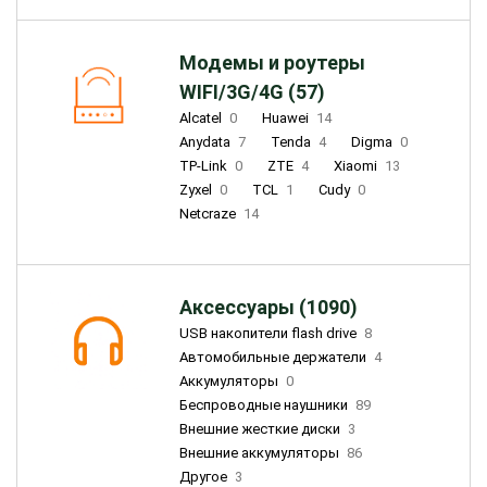
Модемы и роутеры
WIFI/3G/4G (57)
Alcatel
0
Huawei
14
Anydata
7
Tenda
4
Digma
0
TP-Link
0
ZTE
4
Xiaomi
13
Zyxel
0
TCL
1
Cudy
0
Netcraze
14
Аксессуары (1090)
USB накопители flash drive
8
Автомобильные держатели
4
Аккумуляторы
0
Беспроводные наушники
89
Внешние жесткие диски
3
Внешние аккумуляторы
86
Другое
3