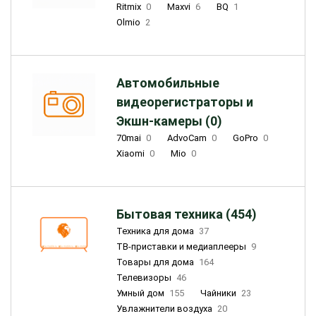
Ritmix
0
Maxvi
6
BQ
1
Olmio
2
Автомобильные
видеорегистраторы и
Экшн-камеры (0)
70mai
0
AdvoCam
0
GoPro
0
Xiaomi
0
Mio
0
Бытовая техника (454)
Техника для дома
37
ТВ-приставки и медиаплееры
9
Товары для дома
164
Телевизоры
46
Умный дом
155
Чайники
23
Увлажнители воздуха
20