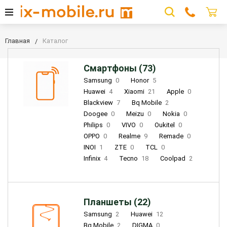
Главная
Каталог
Смартфоны (73)
Samsung
0
Honor
5
Huawei
4
Xiaomi
21
Apple
0
Blackview
7
Bq Mobile
2
Doogee
0
Meizu
0
Nokia
0
Philips
0
VIVO
0
Oukitel
0
OPPO
0
Realme
9
Remade
0
INOI
1
ZTE
0
TCL
0
Infinix
4
Tecno
18
Coolpad
2
Планшеты (22)
Samsung
2
Huawei
12
Bq Mobile
2
DIGMA
0