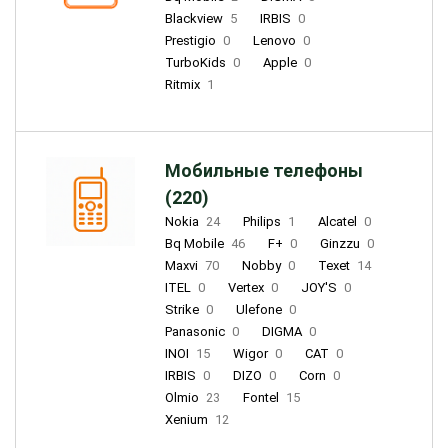
Blackview
5
IRBIS
0
Prestigio
0
Lenovo
0
TurboKids
0
Apple
0
Ritmix
1
Мобильные телефоны
(220)
Nokia
24
Philips
1
Alcatel
0
Bq Mobile
46
F+
0
Ginzzu
0
Maxvi
70
Nobby
0
Texet
14
ITEL
0
Vertex
0
JOY'S
0
Strike
0
Ulefone
0
Panasonic
0
DIGMA
0
INOI
15
Wigor
0
CAT
0
IRBIS
0
DIZO
0
Corn
0
Olmio
23
Fontel
15
Xenium
12