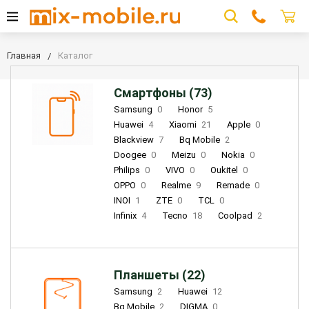
Главная
Каталог
Смартфоны (73)
Samsung
0
Honor
5
Huawei
4
Xiaomi
21
Apple
0
Blackview
7
Bq Mobile
2
Doogee
0
Meizu
0
Nokia
0
Philips
0
VIVO
0
Oukitel
0
OPPO
0
Realme
9
Remade
0
INOI
1
ZTE
0
TCL
0
Infinix
4
Tecno
18
Coolpad
2
Планшеты (22)
Samsung
2
Huawei
12
Bq Mobile
2
DIGMA
0