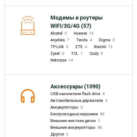
Модемы и роутеры
WIFI/3G/4G (57)
Alcatel
0
Huawei
14
Anydata
7
Tenda
4
Digma
0
TP-Link
0
ZTE
4
Xiaomi
13
Zyxel
0
TCL
1
Cudy
0
Netcraze
14
Аксессуары (1090)
USB накопители flash drive
8
Автомобильные держатели
4
Аккумуляторы
0
Беспроводные наушники
89
Внешние жесткие диски
3
Внешние аккумуляторы
86
Другое
3