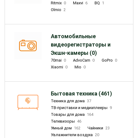
Ritmix
0
Maxvi
6
BQ
1
Olmio
2
Автомобильные
видеорегистраторы и
Экшн-камеры (0)
70mai
0
AdvoCam
0
GoPro
0
Xiaomi
0
Mio
0
Бытовая техника (461)
Техника для дома
37
ТВ-приставки и медиаплееры
9
Товары для дома
164
Телевизоры
46
Умный дом
162
Чайники
23
Увлажнители воздуха
20