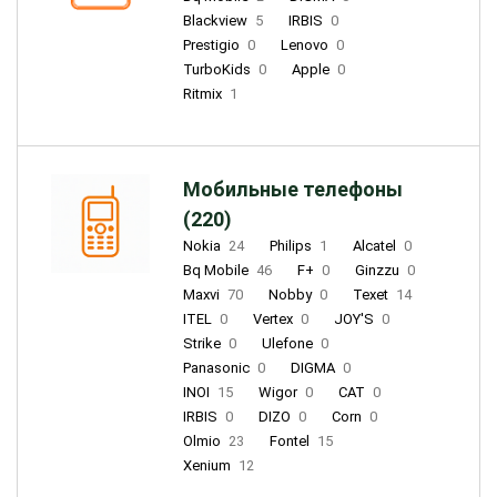
Blackview
5
IRBIS
0
Prestigio
0
Lenovo
0
TurboKids
0
Apple
0
Ritmix
1
Мобильные телефоны
(220)
Nokia
24
Philips
1
Alcatel
0
Bq Mobile
46
F+
0
Ginzzu
0
Maxvi
70
Nobby
0
Texet
14
ITEL
0
Vertex
0
JOY'S
0
Strike
0
Ulefone
0
Panasonic
0
DIGMA
0
INOI
15
Wigor
0
CAT
0
IRBIS
0
DIZO
0
Corn
0
Olmio
23
Fontel
15
Xenium
12