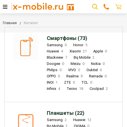
Главная
Каталог
Смартфоны (73)
Samsung
0
Honor
5
Huawei
4
Xiaomi
21
Apple
0
Blackview
7
Bq Mobile
2
Doogee
0
Meizu
0
Nokia
0
Philips
0
VIVO
0
Oukitel
0
OPPO
0
Realme
9
Remade
0
INOI
1
ZTE
0
TCL
0
Infinix
4
Tecno
18
Coolpad
2
Планшеты (22)
Samsung
2
Huawei
12
Bq Mobile
2
DIGMA
0