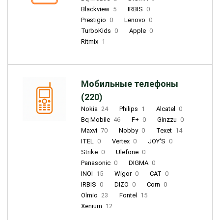
Blackview
5
IRBIS
0
Prestigio
0
Lenovo
0
TurboKids
0
Apple
0
Ritmix
1
Мобильные телефоны
(220)
Nokia
24
Philips
1
Alcatel
0
Bq Mobile
46
F+
0
Ginzzu
0
Maxvi
70
Nobby
0
Texet
14
ITEL
0
Vertex
0
JOY'S
0
Strike
0
Ulefone
0
Panasonic
0
DIGMA
0
INOI
15
Wigor
0
CAT
0
IRBIS
0
DIZO
0
Corn
0
Olmio
23
Fontel
15
Xenium
12