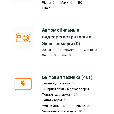
Ritmix
0
Maxvi
6
BQ
1
Olmio
2
Автомобильные
видеорегистраторы и
Экшн-камеры (0)
70mai
0
AdvoCam
0
GoPro
0
Xiaomi
0
Mio
0
Бытовая техника (461)
Техника для дома
37
ТВ-приставки и медиаплееры
9
Товары для дома
164
Телевизоры
46
Умный дом
162
Чайники
23
Увлажнители воздуха
20