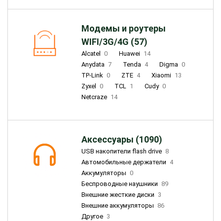
Модемы и роутеры
WIFI/3G/4G (57)
Alcatel
0
Huawei
14
Anydata
7
Tenda
4
Digma
0
TP-Link
0
ZTE
4
Xiaomi
13
Zyxel
0
TCL
1
Cudy
0
Netcraze
14
Аксессуары (1090)
USB накопители flash drive
8
Автомобильные держатели
4
Аккумуляторы
0
Беспроводные наушники
89
Внешние жесткие диски
3
Внешние аккумуляторы
86
Другое
3