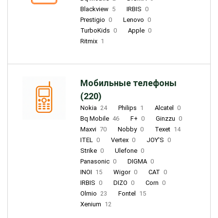
Blackview
5
IRBIS
0
Prestigio
0
Lenovo
0
TurboKids
0
Apple
0
Ritmix
1
Мобильные телефоны
(220)
Nokia
24
Philips
1
Alcatel
0
Bq Mobile
46
F+
0
Ginzzu
0
Maxvi
70
Nobby
0
Texet
14
ITEL
0
Vertex
0
JOY'S
0
Strike
0
Ulefone
0
Panasonic
0
DIGMA
0
INOI
15
Wigor
0
CAT
0
IRBIS
0
DIZO
0
Corn
0
Olmio
23
Fontel
15
Xenium
12