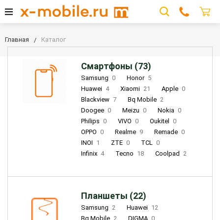
Главная
Каталог
Смартфоны (73)
Samsung
0
Honor
5
Huawei
4
Xiaomi
21
Apple
0
Blackview
7
Bq Mobile
2
Doogee
0
Meizu
0
Nokia
0
Philips
0
VIVO
0
Oukitel
0
OPPO
0
Realme
9
Remade
0
INOI
1
ZTE
0
TCL
0
Infinix
4
Tecno
18
Coolpad
2
Планшеты (22)
Samsung
2
Huawei
12
Bq Mobile
2
DIGMA
0