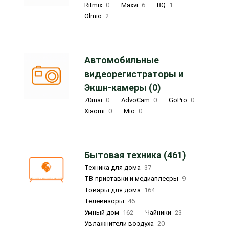
Ritmix
0
Maxvi
6
BQ
1
Olmio
2
Автомобильные
видеорегистраторы и
Экшн-камеры (0)
70mai
0
AdvoCam
0
GoPro
0
Xiaomi
0
Mio
0
Бытовая техника (461)
Техника для дома
37
ТВ-приставки и медиаплееры
9
Товары для дома
164
Телевизоры
46
Умный дом
162
Чайники
23
Увлажнители воздуха
20