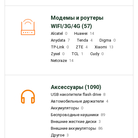
Модемы и роутеры
WIFI/3G/4G (57)
Alcatel
0
Huawei
14
Anydata
7
Tenda
4
Digma
0
TP-Link
0
ZTE
4
Xiaomi
13
Zyxel
0
TCL
1
Cudy
0
Netcraze
14
Аксессуары (1090)
USB накопители flash drive
8
Автомобильные держатели
4
Аккумуляторы
0
Беспроводные наушники
89
Внешние жесткие диски
3
Внешние аккумуляторы
86
Другое
3