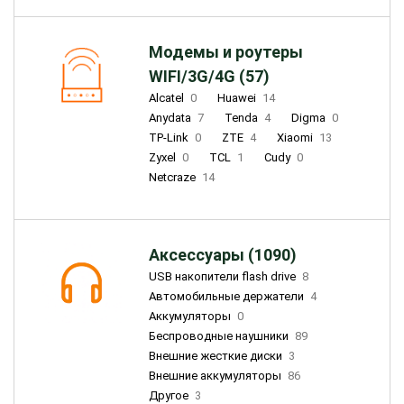
Модемы и роутеры
WIFI/3G/4G (57)
Alcatel
0
Huawei
14
Anydata
7
Tenda
4
Digma
0
TP-Link
0
ZTE
4
Xiaomi
13
Zyxel
0
TCL
1
Cudy
0
Netcraze
14
Аксессуары (1090)
USB накопители flash drive
8
Автомобильные держатели
4
Аккумуляторы
0
Беспроводные наушники
89
Внешние жесткие диски
3
Внешние аккумуляторы
86
Другое
3