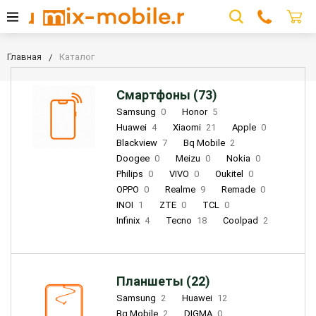
Главная
Каталог
Смартфоны (73)
Samsung
0
Honor
5
Huawei
4
Xiaomi
21
Apple
0
Blackview
7
Bq Mobile
2
Doogee
0
Meizu
0
Nokia
0
Philips
0
VIVO
0
Oukitel
0
OPPO
0
Realme
9
Remade
0
INOI
1
ZTE
0
TCL
0
Infinix
4
Tecno
18
Coolpad
2
Планшеты (22)
Samsung
2
Huawei
12
Bq Mobile
2
DIGMA
0