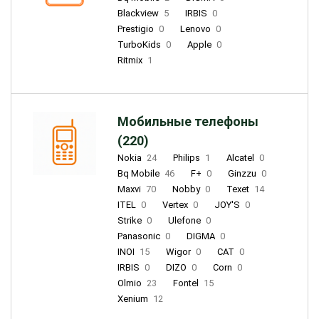
Blackview
5
IRBIS
0
Prestigio
0
Lenovo
0
TurboKids
0
Apple
0
Ritmix
1
Мобильные телефоны
(220)
Nokia
24
Philips
1
Alcatel
0
Bq Mobile
46
F+
0
Ginzzu
0
Maxvi
70
Nobby
0
Texet
14
ITEL
0
Vertex
0
JOY'S
0
Strike
0
Ulefone
0
Panasonic
0
DIGMA
0
INOI
15
Wigor
0
CAT
0
IRBIS
0
DIZO
0
Corn
0
Olmio
23
Fontel
15
Xenium
12