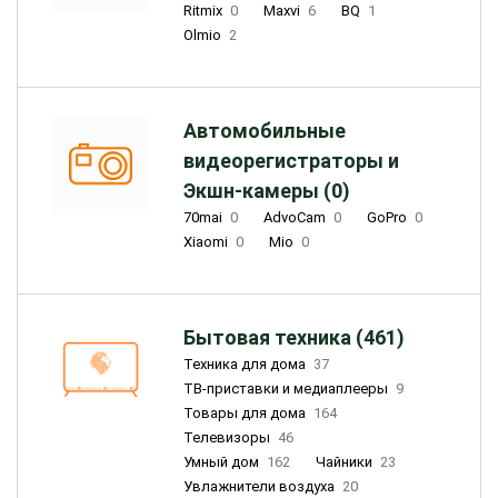
Ritmix
0
Maxvi
6
BQ
1
Olmio
2
Автомобильные
видеорегистраторы и
Экшн-камеры (0)
70mai
0
AdvoCam
0
GoPro
0
Xiaomi
0
Mio
0
Бытовая техника (461)
Техника для дома
37
ТВ-приставки и медиаплееры
9
Товары для дома
164
Телевизоры
46
Умный дом
162
Чайники
23
Увлажнители воздуха
20