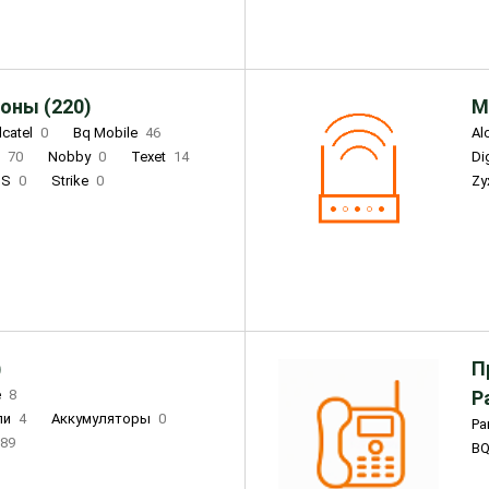
оны (220)
М
lcatel
0
Bq Mobile
46
Al
i
70
Nobby
0
Texet
14
D
'S
0
Strike
0
Zy
DIGMA
0
INOI
15
S
0
DIZO
0
Corn
0
Xenium
12
)
П
e
8
Р
ли
4
Аккумуляторы
0
Pa
89
B
3