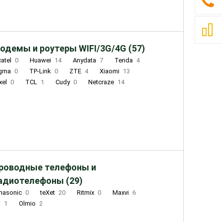
одемы и роутеры WIFI/3G/4G (57)
catel
0
Huawei
14
Anydata
7
Tenda
4
igma
0
TP-Link
0
ZTE
4
Xiaomi
13
xel
0
TCL
1
Cudy
0
Netcraze
14
роводные телефоны и
адиотелефоны (29)
nasonic
0
teXet
20
Ritmix
0
Maxvi
6
Q
1
Olmio
2