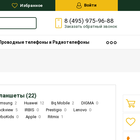
Войти
Избранное
8 (495) 975-96-88
Заказать
обратный
звонок
Проводные телефоны и Радиотелефоны
ланшеты (22)
amsung
2
Huawei
12
Bq Mobile
2
DIGMA
0
ackview
5
IRBIS
0
Prestigio
0
Lenovo
0
rboKids
0
Apple
0
Ritmix
1