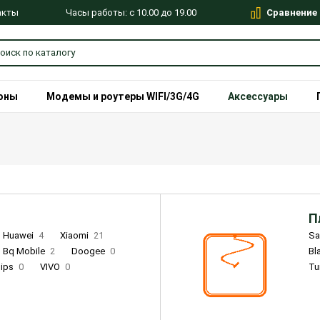
Сравнение
Часы работы: с 10.00 до 19.00
акты
оны
Модемы и роутеры WIFI/3G/4G
Аксессуары
П
Huawei
4
Xiaomi
21
S
Bq Mobile
2
Doogee
0
Bl
lips
0
VIVO
0
Tu
alme
9
Remade
0
Infinix
4
Tecno
18