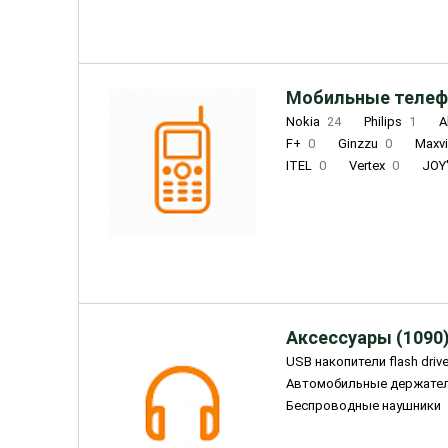
Мобильные телеф
Nokia
24
Philips
1
A
F+
0
Ginzzu
0
Maxv
ITEL
0
Vertex
0
JOY
Ulefone
0
Panasonic
0
Wigor
0
CAT
0
IRBI
Olmio
23
Fontel
15
Аксессуары (1090
USB накопители flash driv
Автомобильные держате
Беспроводные наушники
Внешние жесткие диски