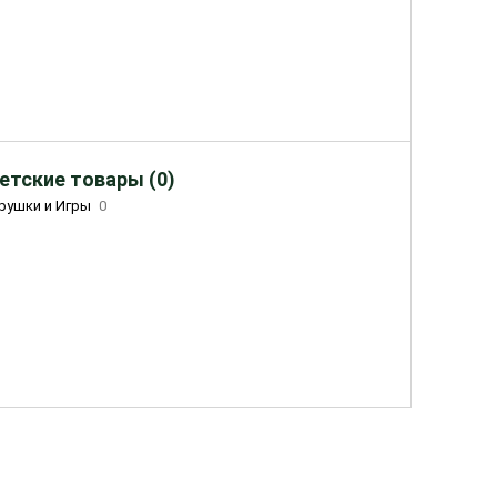
етские товары (0)
рушки и Игры
0