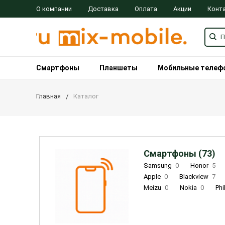
О компании
Доставка
Оплата
Акции
Конт
Смартфоны
Планшеты
Мобильные телеф
Главная
Каталог
Смартфоны (73)
Samsung
0
Honor
5
Apple
0
Blackview
7
Meizu
0
Nokia
0
Phi
Oukitel
0
OPPO
0
Re
INOI
1
ZTE
0
TCL
0
Coolpad
2