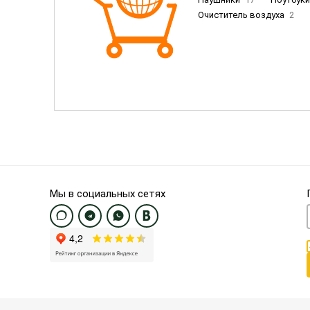
Очиститель воздуха
2
Пылесосы
9
Смартфо
Смартфоны Samsung
20
Смартфоны OnePlus/Pixel/U
Электронные книги EU
3
Мы в социальных сетях