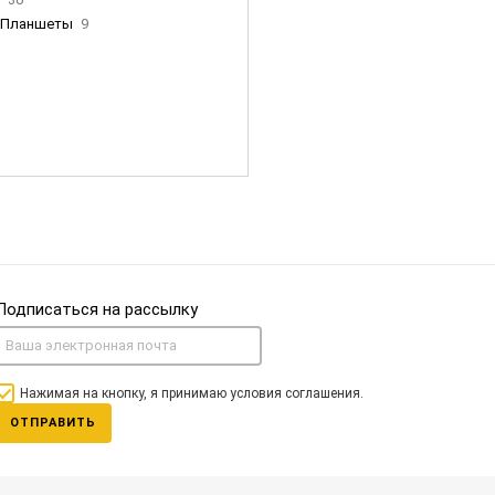
Планшеты
9
ны Apple
35
Фен Dyson
0
nigerz и тд
31
Часы
0
Подписаться на рассылку
Нажимая на кнопку, я принимаю условия соглашения.
ОТПРАВИТЬ