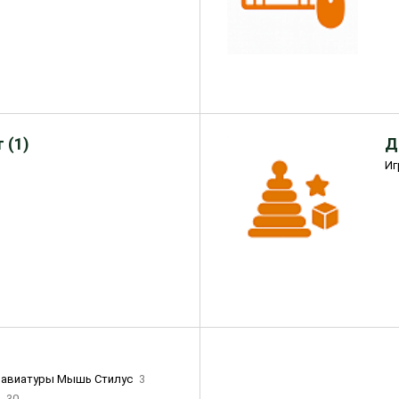
 (1)
Д
Иг
лавиатуры Мышь Стилус
3
и
30