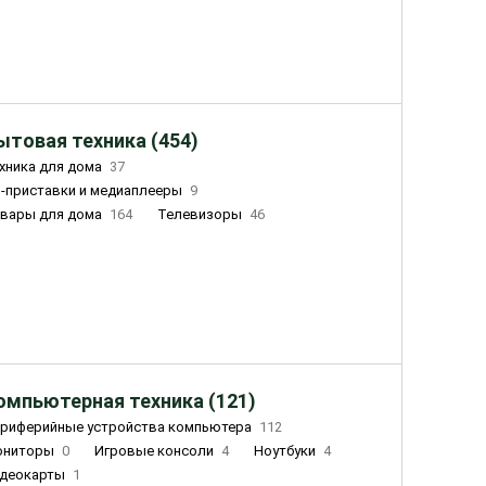
ытовая техника (454)
хника для дома
37
-приставки и медиаплееры
9
вары для дома
164
Телевизоры
46
ный дом
155
Чайники
23
лажнители воздуха
20
омпьютерная техника (121)
риферийные устройства компьютера
112
ониторы
0
Игровые консоли
4
Ноутбуки
4
деокарты
1