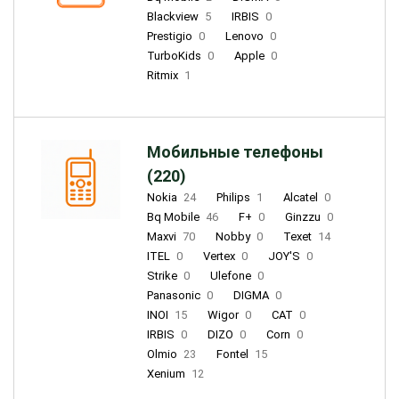
Blackview
5
IRBIS
0
Prestigio
0
Lenovo
0
TurboKids
0
Apple
0
Ritmix
1
Мобильные телефоны
(220)
Nokia
24
Philips
1
Alcatel
0
Bq Mobile
46
F+
0
Ginzzu
0
Maxvi
70
Nobby
0
Texet
14
ITEL
0
Vertex
0
JOY'S
0
Strike
0
Ulefone
0
Panasonic
0
DIGMA
0
INOI
15
Wigor
0
CAT
0
IRBIS
0
DIZO
0
Corn
0
Olmio
23
Fontel
15
Xenium
12