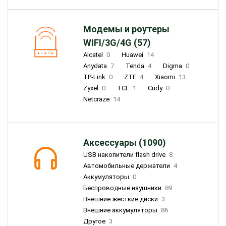
Модемы и роутеры
WIFI/3G/4G (57)
Alcatel
0
Huawei
14
Anydata
7
Tenda
4
Digma
0
TP-Link
0
ZTE
4
Xiaomi
13
Zyxel
0
TCL
1
Cudy
0
Netcraze
14
Аксессуары (1090)
USB накопители flash drive
8
Автомобильные держатели
4
Аккумуляторы
0
Беспроводные наушники
89
Внешние жесткие диски
3
Внешние аккумуляторы
86
Другое
3