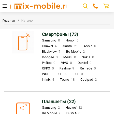
Главная
Каталог
Смартфоны (73)
Samsung
0
Honor
5
Huawei
4
Xiaomi
21
Apple
0
Blackview
7
Bq Mobile
2
Doogee
0
Meizu
0
Nokia
0
Philips
0
VIVO
0
Oukitel
0
OPPO
0
Realme
9
Remade
0
INOI
1
ZTE
0
TCL
0
Infinix
4
Tecno
18
Coolpad
2
Планшеты (22)
Samsung
2
Huawei
12
Bq Mobile
2
DIGMA
0