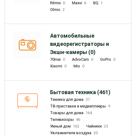
Ritmix
0
Maxvi
6
BQ
1
Olmio
2
Автомобильные
видеорегистраторы и
Экшн-камеры (0)
70mai
0
AdvoCam
0
GoPro
0
Xiaomi
0
Mio
0
Бытовая техника (461)
Техника для дома
37
ТВ-приставки и медиаплееры
9
Товары для дома
164
Телевизоры
46
Умный дом
162
Чайники
23
Увлажнители воздуха
20