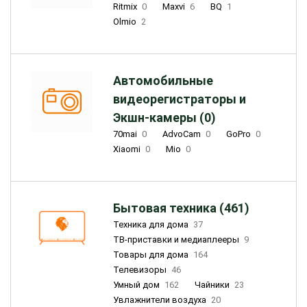
Ritmix
0
Maxvi
6
BQ
1
Olmio
2
Автомобильные
видеорегистраторы и
Экшн-камеры (0)
70mai
0
AdvoCam
0
GoPro
0
Xiaomi
0
Mio
0
Бытовая техника (461)
Техника для дома
37
ТВ-приставки и медиаплееры
9
Товары для дома
164
Телевизоры
46
Умный дом
162
Чайники
23
Увлажнители воздуха
20