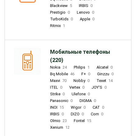
Blackview
5
IRBIS
0
Prestigio
0
Lenovo
0
TurboKids
0
Apple
0
Ritmix
1
Мобильные телефоны
(220)
Nokia
24
Philips
1
Alcatel
0
Bq Mobile
46
F+
0
Ginzzu
0
Maxvi
70
Nobby
0
Texet
14
ITEL
0
Vertex
0
JOY'S
0
Strike
0
Ulefone
0
Panasonic
0
DIGMA
0
INOI
15
Wigor
0
CAT
0
IRBIS
0
DIZO
0
Corn
0
Olmio
23
Fontel
15
Xenium
12