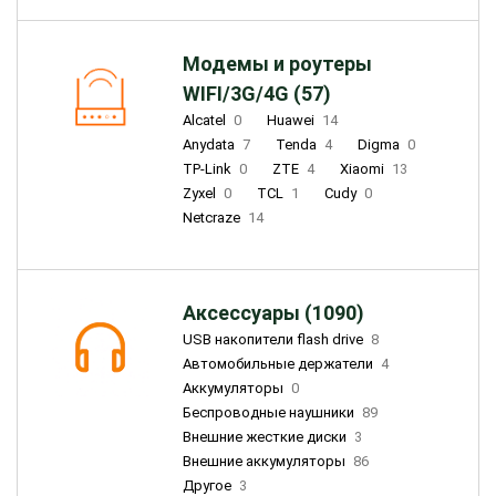
Модемы и роутеры
WIFI/3G/4G (57)
Alcatel
0
Huawei
14
Anydata
7
Tenda
4
Digma
0
TP-Link
0
ZTE
4
Xiaomi
13
Zyxel
0
TCL
1
Cudy
0
Netcraze
14
Аксессуары (1090)
USB накопители flash drive
8
Автомобильные держатели
4
Аккумуляторы
0
Беспроводные наушники
89
Внешние жесткие диски
3
Внешние аккумуляторы
86
Другое
3