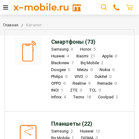
Главная
Каталог
Смартфоны (73)
Samsung
0
Honor
5
Huawei
4
Xiaomi
21
Apple
0
Blackview
7
Bq Mobile
2
Doogee
0
Meizu
0
Nokia
0
Philips
0
VIVO
0
Oukitel
0
OPPO
0
Realme
9
Remade
0
INOI
1
ZTE
0
TCL
0
Infinix
4
Tecno
18
Coolpad
2
Планшеты (22)
Samsung
2
Huawei
12
Bq Mobile
2
DIGMA
0