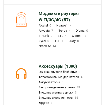
Модемы и роутеры
WIFI/3G/4G (57)
Alcatel
0
Huawei
14
Anydata
7
Tenda
4
Digma
0
TP-Link
0
ZTE
4
Xiaomi
13
Zyxel
0
TCL
1
Cudy
0
Netcraze
14
Аксессуары (1090)
USB накопители flash drive
8
Автомобильные держатели
4
Аккумуляторы
0
Беспроводные наушники
89
Внешние жесткие диски
3
Внешние аккумуляторы
86
Другое
3