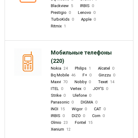
Blackview
5
IRBIS
0
Prestigio
0
Lenovo
0
TurboKids
0
Apple
0
Ritmix
1
Мобильные телефоны
(220)
Nokia
24
Philips
1
Alcatel
0
Bq Mobile
46
F+
0
Ginzzu
0
Maxvi
70
Nobby
0
Texet
14
ITEL
0
Vertex
0
JOY'S
0
Strike
0
Ulefone
0
Panasonic
0
DIGMA
0
INOI
15
Wigor
0
CAT
0
IRBIS
0
DIZO
0
Corn
0
Olmio
23
Fontel
15
Xenium
12