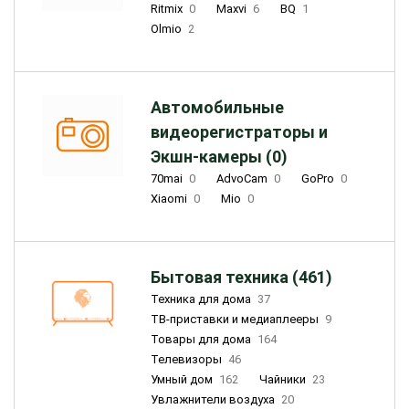
Ritmix
0
Maxvi
6
BQ
1
Olmio
2
Автомобильные
видеорегистраторы и
Экшн-камеры (0)
70mai
0
AdvoCam
0
GoPro
0
Xiaomi
0
Mio
0
Бытовая техника (461)
Техника для дома
37
ТВ-приставки и медиаплееры
9
Товары для дома
164
Телевизоры
46
Умный дом
162
Чайники
23
Увлажнители воздуха
20