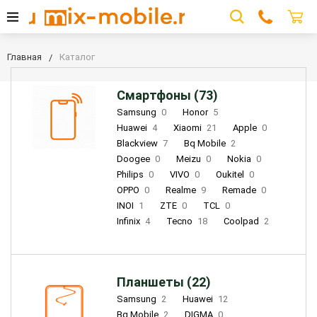
Главная
Каталог
Смартфоны (73)
Samsung
0
Honor
5
Huawei
4
Xiaomi
21
Apple
0
Blackview
7
Bq Mobile
2
Doogee
0
Meizu
0
Nokia
0
Philips
0
VIVO
0
Oukitel
0
OPPO
0
Realme
9
Remade
0
INOI
1
ZTE
0
TCL
0
Infinix
4
Tecno
18
Coolpad
2
Планшеты (22)
Samsung
2
Huawei
12
Bq Mobile
2
DIGMA
0