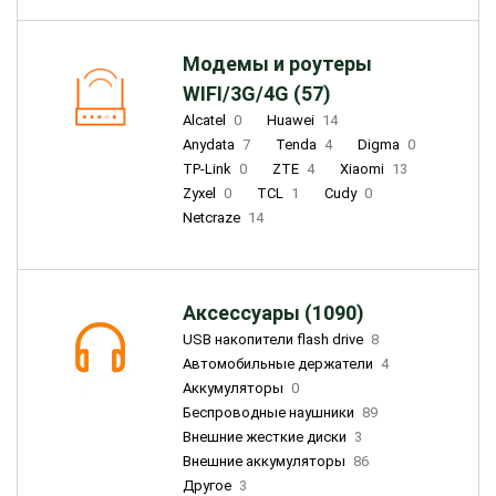
Модемы и роутеры
WIFI/3G/4G (57)
Alcatel
0
Huawei
14
Anydata
7
Tenda
4
Digma
0
TP-Link
0
ZTE
4
Xiaomi
13
Zyxel
0
TCL
1
Cudy
0
Netcraze
14
Аксессуары (1090)
USB накопители flash drive
8
Автомобильные держатели
4
Аккумуляторы
0
Беспроводные наушники
89
Внешние жесткие диски
3
Внешние аккумуляторы
86
Другое
3