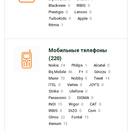
Blackview
5
IRBIS
0
Prestigio
0
Lenovo
0
TurboKids
0
Apple
0
Ritmix
1
Мобильные телефоны
(220)
Nokia
24
Philips
1
Alcatel
0
Bq Mobile
46
F+
0
Ginzzu
0
Maxvi
70
Nobby
0
Texet
14
ITEL
0
Vertex
0
JOY'S
0
Strike
0
Ulefone
0
Panasonic
0
DIGMA
0
INOI
15
Wigor
0
CAT
0
IRBIS
0
DIZO
0
Corn
0
Olmio
23
Fontel
15
Xenium
12