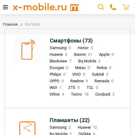
Главная
Каталог
Смартфоны (73)
Samsung
0
Honor
5
Huawei
4
Xiaomi
21
Apple
0
Blackview
7
Bq Mobile
2
Doogee
0
Meizu
0
Nokia
0
Philips
0
VIVO
0
Oukitel
0
OPPO
0
Realme
9
Remade
0
INOI
1
ZTE
0
TCL
0
Infinix
4
Tecno
18
Coolpad
2
Планшеты (22)
Samsung
2
Huawei
12
Bq Mobile
2
DIGMA
0