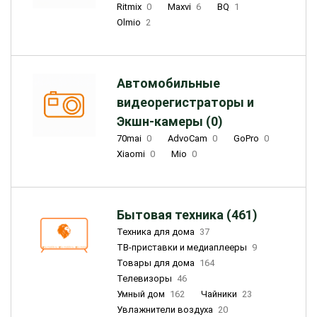
Ritmix
0
Maxvi
6
BQ
1
Olmio
2
Автомобильные
видеорегистраторы и
Экшн-камеры (0)
70mai
0
AdvoCam
0
GoPro
0
Xiaomi
0
Mio
0
Бытовая техника (461)
Техника для дома
37
ТВ-приставки и медиаплееры
9
Товары для дома
164
Телевизоры
46
Умный дом
162
Чайники
23
Увлажнители воздуха
20