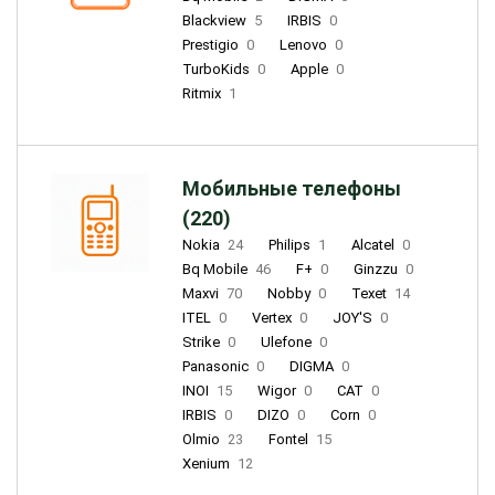
Blackview
5
IRBIS
0
Prestigio
0
Lenovo
0
TurboKids
0
Apple
0
Ritmix
1
Мобильные телефоны
(220)
Nokia
24
Philips
1
Alcatel
0
Bq Mobile
46
F+
0
Ginzzu
0
Maxvi
70
Nobby
0
Texet
14
ITEL
0
Vertex
0
JOY'S
0
Strike
0
Ulefone
0
Panasonic
0
DIGMA
0
INOI
15
Wigor
0
CAT
0
IRBIS
0
DIZO
0
Corn
0
Olmio
23
Fontel
15
Xenium
12