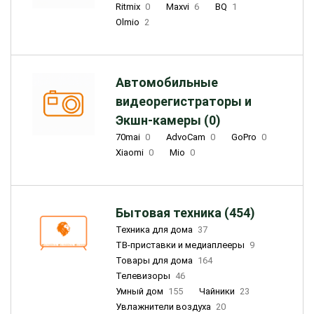
Ritmix
0
Maxvi
6
BQ
1
Olmio
2
Автомобильные
видеорегистраторы и
Экшн-камеры (0)
70mai
0
AdvoCam
0
GoPro
0
Xiaomi
0
Mio
0
Бытовая техника (454)
Техника для дома
37
ТВ-приставки и медиаплееры
9
Товары для дома
164
Телевизоры
46
Умный дом
155
Чайники
23
Увлажнители воздуха
20