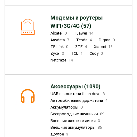
Модемы и роутеры
WIFI/3G/4G (57)
Alcatel
0
Huawei
14
Anydata
7
Tenda
4
Digma
0
TP-Link
0
ZTE
4
Xiaomi
13
Zyxel
0
TCL
1
Cudy
0
Netcraze
14
Аксессуары (1090)
USB накопители flash drive
8
Автомобильные держатели
4
Аккумуляторы
0
Беспроводные наушники
89
Внешние жесткие диски
3
Внешние аккумуляторы
86
Другое
3