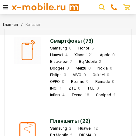
Главная
Каталог
Смартфоны (73)
Samsung
0
Honor
5
Huawei
4
Xiaomi
21
Apple
0
Blackview
7
Bq Mobile
2
Doogee
0
Meizu
0
Nokia
0
Philips
0
VIVO
0
Oukitel
0
OPPO
0
Realme
9
Remade
0
INOI
1
ZTE
0
TCL
0
Infinix
4
Tecno
18
Coolpad
2
Планшеты (22)
Samsung
2
Huawei
12
Bq Mobile
2
DIGMA
0