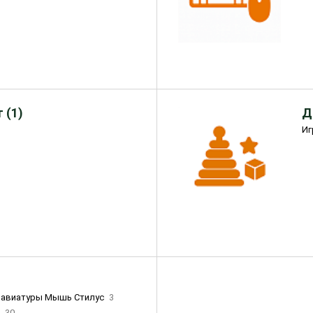
 (1)
Д
Иг
лавиатуры Мышь Стилус
3
и
30