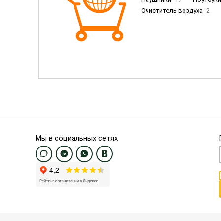
Очиститель воздуха
2
Пылесосы
9
Смартфо
Смартфоны Samsung
20
Смартфоны OnePlus/Pixel/U
Электронные книги EU
3
Мы в социальных сетях