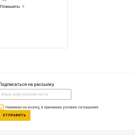
Планшеты
9
ны Apple
35
Фен Dyson
0
nigerz и тд
31
Часы
0
Подписаться на рассылку
Нажимая на кнопку, я принимаю условия соглашения.
ОТПРАВИТЬ