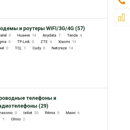
одемы и роутеры WIFI/3G/4G (57)
catel
0
Huawei
14
Anydata
7
Tenda
4
igma
0
TP-Link
0
ZTE
4
Xiaomi
13
xel
0
TCL
1
Cudy
0
Netcraze
14
роводные телефоны и
адиотелефоны (29)
nasonic
0
teXet
20
Ritmix
0
Maxvi
6
Q
1
Olmio
2