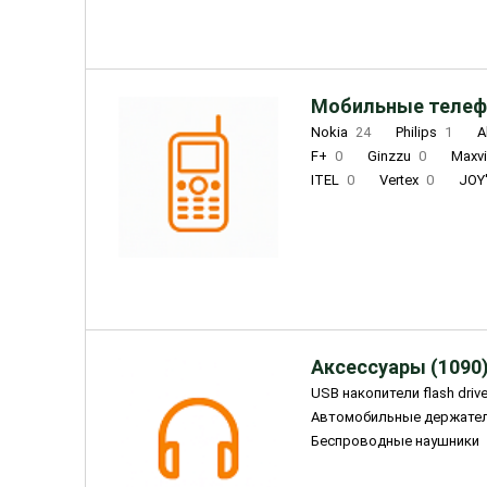
Мобильные телеф
Nokia
24
Philips
1
A
F+
0
Ginzzu
0
Maxv
ITEL
0
Vertex
0
JOY
Ulefone
0
Panasonic
0
Wigor
0
CAT
0
IRBI
Olmio
23
Fontel
15
Аксессуары (1090
USB накопители flash driv
Автомобильные держате
Беспроводные наушники
Внешние жесткие диски