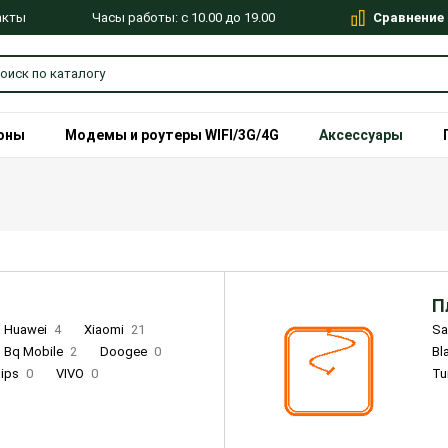
Сравнение
Часы работы: с 10.00 до 19.00
акты
оны
Модемы и роутеры WIFI/3G/4G
Аксессуары
П
Huawei
4
Xiaomi
21
S
Bq Mobile
2
Doogee
0
Bl
lips
0
VIVO
0
Tu
alme
9
Remade
0
Infinix
4
Tecno
18