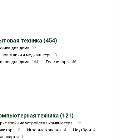
ытовая техника (454)
хника для дома
37
-приставки и медиаплееры
9
вары для дома
164
Телевизоры
46
ный дом
155
Чайники
23
лажнители воздуха
20
омпьютерная техника (121)
риферийные устройства компьютера
112
ониторы
0
Игровые консоли
4
Ноутбуки
4
деокарты
1