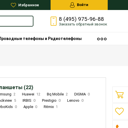
Войти
Избранное
8 (495) 975-96-88
Заказать
обратный
звонок
Проводные телефоны и Радиотелефоны
ланшеты (22)
amsung
2
Huawei
12
Bq Mobile
2
DIGMA
0
ackview
5
IRBIS
0
Prestigio
0
Lenovo
0
rboKids
0
Apple
0
Ritmix
1