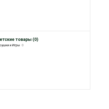
етские товары (0)
рушки и Игры
0