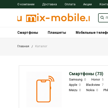
О компании
Доставка
Оплата
Акции
Конт
Смартфоны
Планшеты
Мобильные телеф
Главная
Каталог
Смартфоны (73)
Samsung
0
Honor
5
Apple
0
Blackview
7
Meizu
0
Nokia
0
Phi
Oukitel
0
OPPO
0
Re
INOI
1
ZTE
0
TCL
0
Coolpad
2