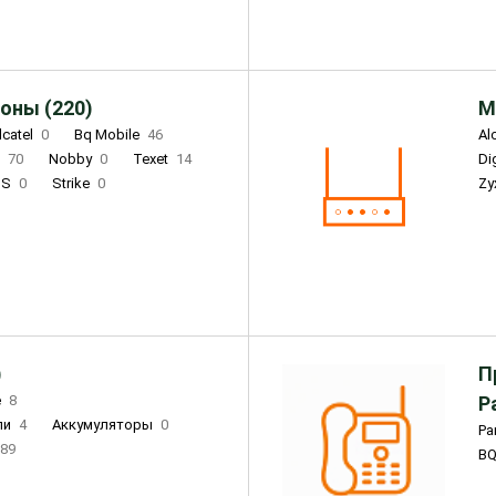
оны (220)
М
lcatel
0
Bq Mobile
46
Al
i
70
Nobby
0
Texet
14
D
'S
0
Strike
0
Zy
DIGMA
0
INOI
15
S
0
DIZO
0
Corn
0
Xenium
12
)
П
e
8
Р
ли
4
Аккумуляторы
0
Pa
89
B
3