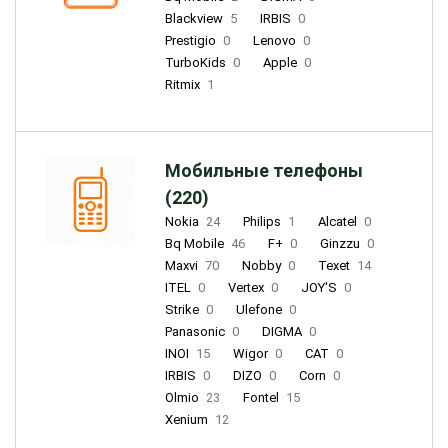
Blackview
5
IRBIS
0
Prestigio
0
Lenovo
0
TurboKids
0
Apple
0
Ritmix
1
Мобильные телефоны
(220)
Nokia
24
Philips
1
Alcatel
0
Bq Mobile
46
F+
0
Ginzzu
0
Maxvi
70
Nobby
0
Texet
14
ITEL
0
Vertex
0
JOY'S
0
Strike
0
Ulefone
0
Panasonic
0
DIGMA
0
INOI
15
Wigor
0
CAT
0
IRBIS
0
DIZO
0
Corn
0
Olmio
23
Fontel
15
Xenium
12