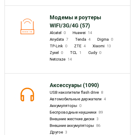
Модемы и роутеры
WIFI/3G/4G (57)
Alcatel
0
Huawei
14
Anydata
7
Tenda
4
Digma
0
TP-Link
0
ZTE
4
Xiaomi
13
Zyxel
0
TCL
1
Cudy
0
Netcraze
14
Аксессуары (1090)
USB накопители flash drive
8
Автомобильные держатели
4
Аккумуляторы
0
Беспроводные наушники
89
Внешние жесткие диски
3
Внешние аккумуляторы
86
Другое
3