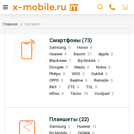
Главная
Каталог
Смартфоны (73)
Samsung
0
Honor
5
Huawei
4
Xiaomi
21
Apple
0
Blackview
7
Bq Mobile
2
Doogee
0
Meizu
0
Nokia
0
Philips
0
VIVO
0
Oukitel
0
OPPO
0
Realme
9
Remade
0
INOI
1
ZTE
0
TCL
0
Infinix
4
Tecno
18
Coolpad
2
Планшеты (22)
Samsung
2
Huawei
12
Bq Mobile
2
DIGMA
0