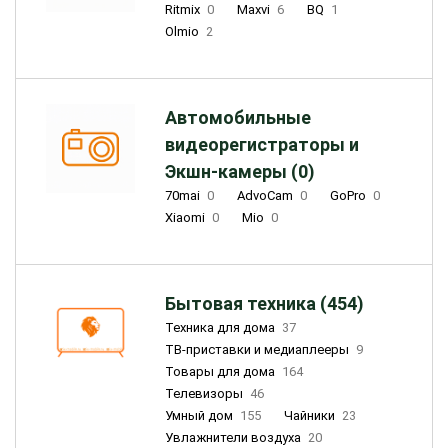
Ritmix
0
Maxvi
6
BQ
1
Olmio
2
Автомобильные
видеорегистраторы и
Экшн-камеры (0)
70mai
0
AdvoCam
0
GoPro
0
Xiaomi
0
Mio
0
Бытовая техника (454)
Техника для дома
37
ТВ-приставки и медиаплееры
9
Товары для дома
164
Телевизоры
46
Умный дом
155
Чайники
23
Увлажнители воздуха
20