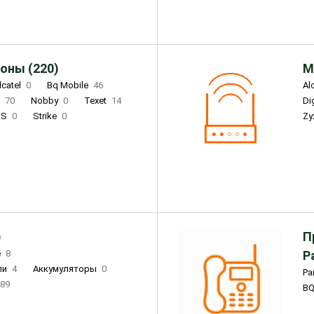
оны (220)
М
lcatel
0
Bq Mobile
46
Al
i
70
Nobby
0
Texet
14
D
'S
0
Strike
0
Zy
DIGMA
0
INOI
15
S
0
DIZO
0
Corn
0
Xenium
12
)
П
e
8
Р
ли
4
Аккумуляторы
0
Pa
89
B
3