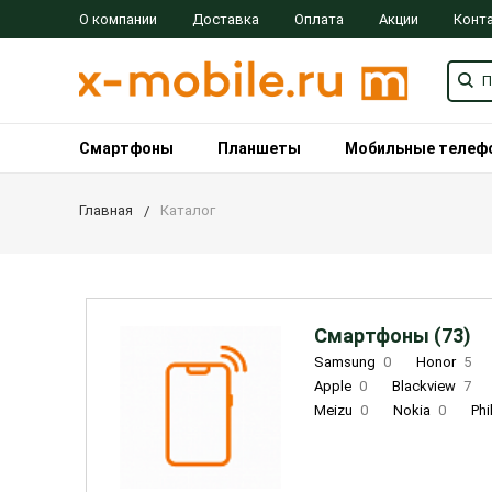
О компании
Доставка
Оплата
Акции
Конт
Смартфоны
Планшеты
Мобильные телеф
Главная
Каталог
Смартфоны (73)
Samsung
0
Honor
5
Apple
0
Blackview
7
Meizu
0
Nokia
0
Phi
Oukitel
0
OPPO
0
Re
INOI
1
ZTE
0
TCL
0
Coolpad
2