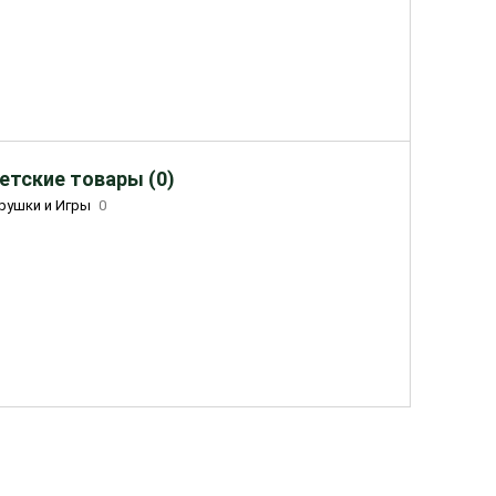
етские товары (0)
рушки и Игры
0