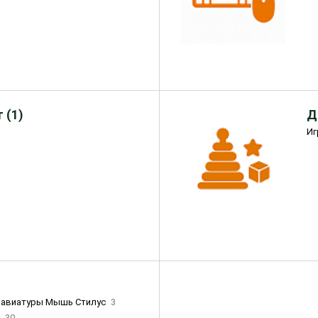
 (1)
Д
Иг
лавиатуры Мышь Стилус
3
и
30