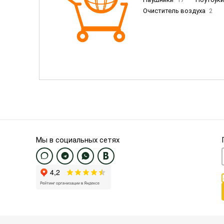
Очиститель воздуха
2
Пылесосы
9
Смартфо
Смартфоны Samsung
20
Смартфоны OnePlus/Pixel/U
Электронные книги EU
3
Мы в социальных сетях