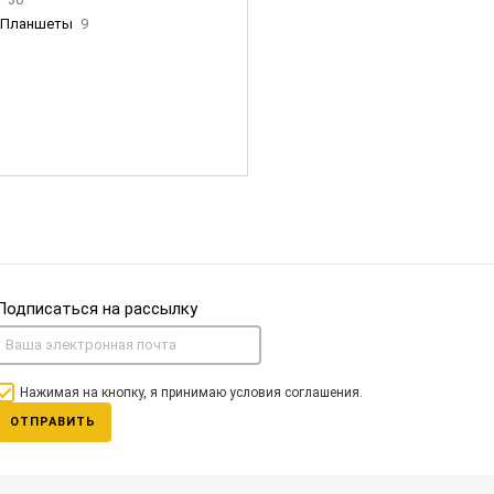
Планшеты
9
ны Apple
35
Фен Dyson
0
nigerz и тд
31
Часы
0
Подписаться на рассылку
Нажимая на кнопку, я принимаю условия соглашения.
ОТПРАВИТЬ