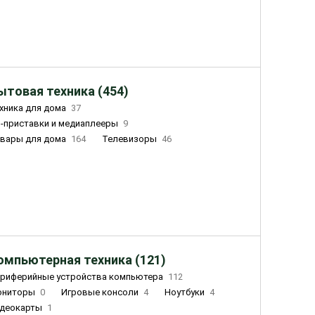
ытовая техника (454)
хника для дома
37
-приставки и медиаплееры
9
вары для дома
164
Телевизоры
46
ный дом
155
Чайники
23
лажнители воздуха
20
омпьютерная техника (121)
риферийные устройства компьютера
112
ониторы
0
Игровые консоли
4
Ноутбуки
4
деокарты
1