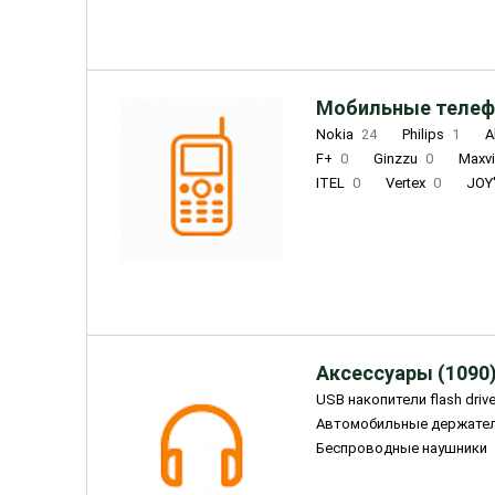
Мобильные телеф
Nokia
24
Philips
1
A
F+
0
Ginzzu
0
Maxv
ITEL
0
Vertex
0
JOY
Ulefone
0
Panasonic
0
Wigor
0
CAT
0
IRBI
Olmio
23
Fontel
15
Аксессуары (1090
USB накопители flash driv
Автомобильные держате
Беспроводные наушники
Внешние жесткие диски