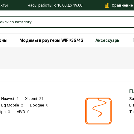
Сравнение
Часы работы: с 10.00 до 19.00
акты
оны
Модемы и роутеры WIFI/3G/4G
Аксессуары
П
Huawei
4
Xiaomi
21
S
Bq Mobile
2
Doogee
0
Bl
lips
0
VIVO
0
Tu
alme
9
Remade
0
Infinix
4
Tecno
18