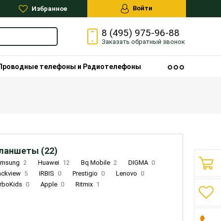
Войти
Избранное
8 (495) 975-96-88
Заказать
обратный
звонок
Проводные телефоны и Радиотелефоны
ланшеты (22)
amsung
2
Huawei
12
Bq Mobile
2
DIGMA
0
ackview
5
IRBIS
0
Prestigio
0
Lenovo
0
rboKids
0
Apple
0
Ritmix
1