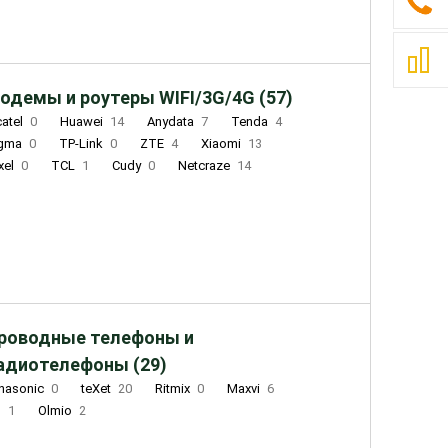
одемы и роутеры WIFI/3G/4G (57)
catel
0
Huawei
14
Anydata
7
Tenda
4
igma
0
TP-Link
0
ZTE
4
Xiaomi
13
xel
0
TCL
1
Cudy
0
Netcraze
14
роводные телефоны и
адиотелефоны (29)
nasonic
0
teXet
20
Ritmix
0
Maxvi
6
Q
1
Olmio
2