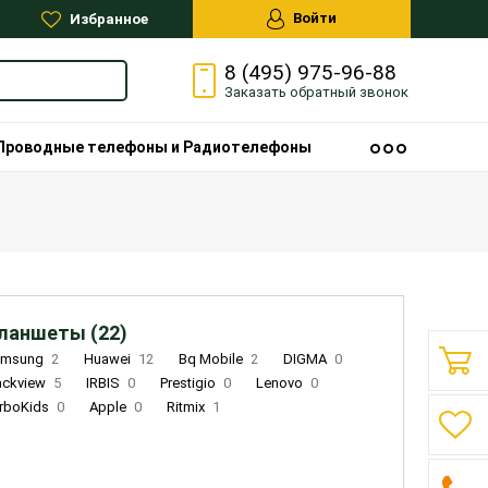
Войти
Избранное
8 (495) 975-96-88
Заказать
обратный
звонок
Проводные телефоны и Радиотелефоны
ланшеты (22)
amsung
2
Huawei
12
Bq Mobile
2
DIGMA
0
ackview
5
IRBIS
0
Prestigio
0
Lenovo
0
rboKids
0
Apple
0
Ritmix
1