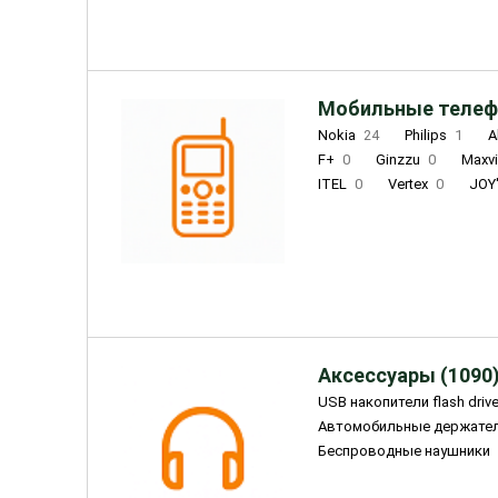
Мобильные телеф
Nokia
24
Philips
1
A
F+
0
Ginzzu
0
Maxv
ITEL
0
Vertex
0
JOY
Ulefone
0
Panasonic
0
Wigor
0
CAT
0
IRBI
Olmio
23
Fontel
15
Аксессуары (1090
USB накопители flash driv
Автомобильные держате
Беспроводные наушники
Внешние жесткие диски