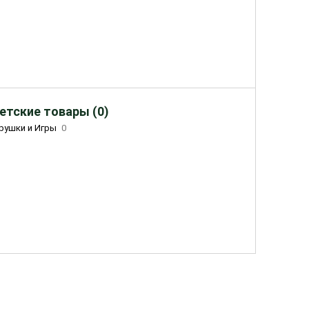
етские товары (0)
рушки и Игры
0