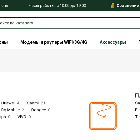
Сравнение
Часы работы: с 10.00 до 19.00
акты
оны
Модемы и роутеры WIFI/3G/4G
Аксессуары
П
Huawei
4
Xiaomi
21
S
Bq Mobile
2
Doogee
0
Bl
lips
0
VIVO
0
Tu
alme
9
Remade
0
Infinix
4
Tecno
18