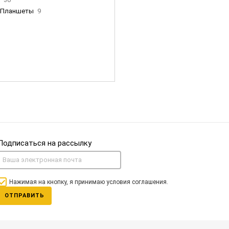
Планшеты
9
ны Apple
35
Фен Dyson
0
nigerz и тд
31
Часы
0
Подписаться на рассылку
Нажимая на кнопку, я принимаю условия соглашения.
ОТПРАВИТЬ