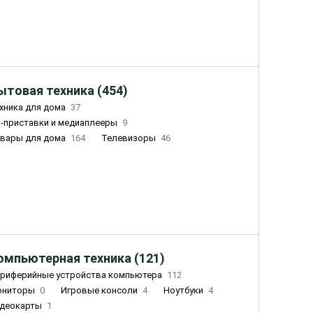
ытовая техника (454)
хника для дома
37
-приставки и медиаплееры
9
вары для дома
164
Телевизоры
46
ный дом
155
Чайники
23
лажнители воздуха
20
омпьютерная техника (121)
риферийные устройства компьютера
112
ониторы
0
Игровые консоли
4
Ноутбуки
4
деокарты
1