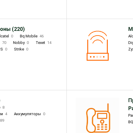
оны (220)
М
lcatel
0
Bq Mobile
46
Al
i
70
Nobby
0
Texet
14
D
'S
0
Strike
0
Zy
DIGMA
0
INOI
15
S
0
DIZO
0
Corn
0
Xenium
12
)
П
e
8
Р
ли
4
Аккумуляторы
0
Pa
89
B
3