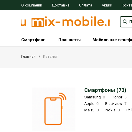
О компании
Доставка
Оплата
Акции
Конт
Смартфоны
Планшеты
Мобильные телеф
Главная
Каталог
Смартфоны (73)
Samsung
0
Honor
5
Apple
0
Blackview
7
Meizu
0
Nokia
0
Phi
Oukitel
0
OPPO
0
Re
INOI
1
ZTE
0
TCL
0
Coolpad
2