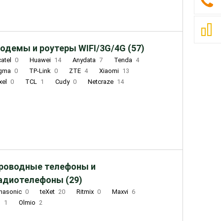
одемы и роутеры WIFI/3G/4G (57)
catel
0
Huawei
14
Anydata
7
Tenda
4
igma
0
TP-Link
0
ZTE
4
Xiaomi
13
xel
0
TCL
1
Cudy
0
Netcraze
14
роводные телефоны и
адиотелефоны (29)
nasonic
0
teXet
20
Ritmix
0
Maxvi
6
Q
1
Olmio
2