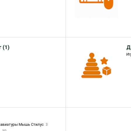
 (1)
Д
Иг
лавиатуры Мышь Стилус
3
и
30