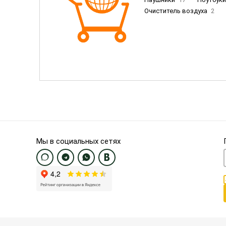
Очиститель воздуха
2
Пылесосы
9
Смартфо
Смартфоны Samsung
20
Смартфоны OnePlus/Pixel/U
Электронные книги EU
3
Мы в социальных сетях