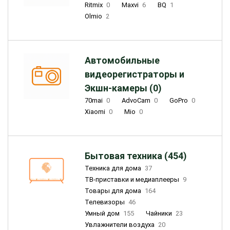
Ritmix
0
Maxvi
6
BQ
1
Olmio
2
Автомобильные
видеорегистраторы и
Экшн-камеры (0)
70mai
0
AdvoCam
0
GoPro
0
Xiaomi
0
Mio
0
Бытовая техника (454)
Техника для дома
37
ТВ-приставки и медиаплееры
9
Товары для дома
164
Телевизоры
46
Умный дом
155
Чайники
23
Увлажнители воздуха
20