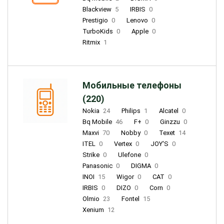
Blackview
5
IRBIS
0
Prestigio
0
Lenovo
0
TurboKids
0
Apple
0
Ritmix
1
Мобильные телефоны
(220)
Nokia
24
Philips
1
Alcatel
0
Bq Mobile
46
F+
0
Ginzzu
0
Maxvi
70
Nobby
0
Texet
14
ITEL
0
Vertex
0
JOY'S
0
Strike
0
Ulefone
0
Panasonic
0
DIGMA
0
INOI
15
Wigor
0
CAT
0
IRBIS
0
DIZO
0
Corn
0
Olmio
23
Fontel
15
Xenium
12