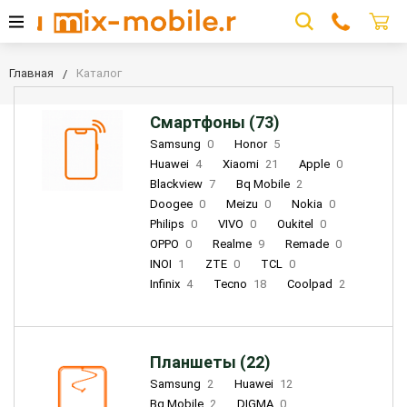
Главная
Каталог
Смартфоны (73)
Samsung
0
Honor
5
Huawei
4
Xiaomi
21
Apple
0
Blackview
7
Bq Mobile
2
Doogee
0
Meizu
0
Nokia
0
Philips
0
VIVO
0
Oukitel
0
OPPO
0
Realme
9
Remade
0
INOI
1
ZTE
0
TCL
0
Infinix
4
Tecno
18
Coolpad
2
Планшеты (22)
Samsung
2
Huawei
12
Bq Mobile
2
DIGMA
0