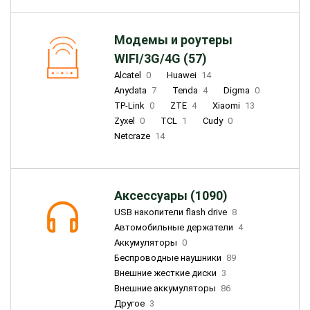
Модемы и роутеры
WIFI/3G/4G (57)
Alcatel
0
Huawei
14
Anydata
7
Tenda
4
Digma
0
TP-Link
0
ZTE
4
Xiaomi
13
Zyxel
0
TCL
1
Cudy
0
Netcraze
14
Аксессуары (1090)
USB накопители flash drive
8
Автомобильные держатели
4
Аккумуляторы
0
Беспроводные наушники
89
Внешние жесткие диски
3
Внешние аккумуляторы
86
Другое
3