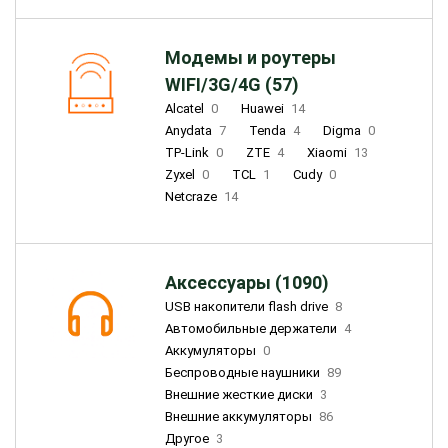
Модемы и роутеры
WIFI/3G/4G (57)
Alcatel
0
Huawei
14
Anydata
7
Tenda
4
Digma
0
TP-Link
0
ZTE
4
Xiaomi
13
Zyxel
0
TCL
1
Cudy
0
Netcraze
14
Аксессуары (1090)
USB накопители flash drive
8
Автомобильные держатели
4
Аккумуляторы
0
Беспроводные наушники
89
Внешние жесткие диски
3
Внешние аккумуляторы
86
Другое
3