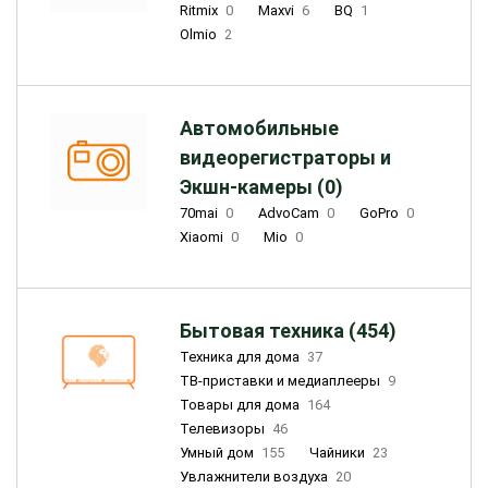
Ritmix
0
Maxvi
6
BQ
1
Olmio
2
Автомобильные
видеорегистраторы и
Экшн-камеры (0)
70mai
0
AdvoCam
0
GoPro
0
Xiaomi
0
Mio
0
Бытовая техника (454)
Техника для дома
37
ТВ-приставки и медиаплееры
9
Товары для дома
164
Телевизоры
46
Умный дом
155
Чайники
23
Увлажнители воздуха
20