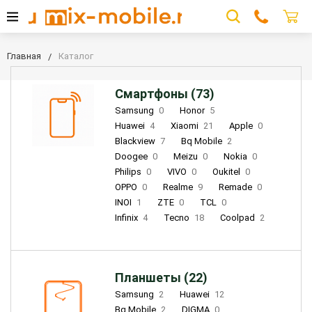
Главная
Каталог
Смартфоны (73)
Samsung
0
Honor
5
Huawei
4
Xiaomi
21
Apple
0
Blackview
7
Bq Mobile
2
Doogee
0
Meizu
0
Nokia
0
Philips
0
VIVO
0
Oukitel
0
OPPO
0
Realme
9
Remade
0
INOI
1
ZTE
0
TCL
0
Infinix
4
Tecno
18
Coolpad
2
Планшеты (22)
Samsung
2
Huawei
12
Bq Mobile
2
DIGMA
0