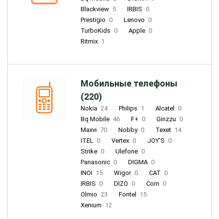
Blackview
5
IRBIS
0
Prestigio
0
Lenovo
0
TurboKids
0
Apple
0
Ritmix
1
Мобильные телефоны
(220)
Nokia
24
Philips
1
Alcatel
0
Bq Mobile
46
F+
0
Ginzzu
0
Maxvi
70
Nobby
0
Texet
14
ITEL
0
Vertex
0
JOY'S
0
Strike
0
Ulefone
0
Panasonic
0
DIGMA
0
INOI
15
Wigor
0
CAT
0
IRBIS
0
DIZO
0
Corn
0
Olmio
23
Fontel
15
Xenium
12