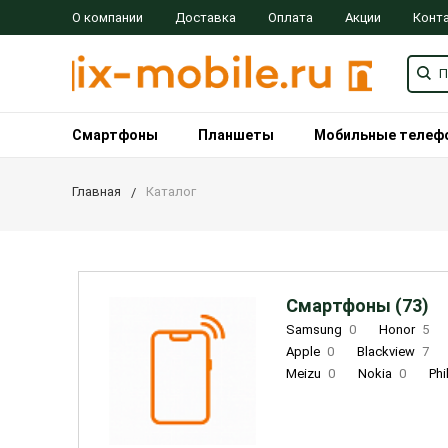
О компании
Доставка
Оплата
Акции
Конт
Смартфоны
Планшеты
Мобильные телеф
Главная
Каталог
Смартфоны (73)
Samsung
0
Honor
5
Apple
0
Blackview
7
Meizu
0
Nokia
0
Phi
Oukitel
0
OPPO
0
Re
INOI
1
ZTE
0
TCL
0
Coolpad
2