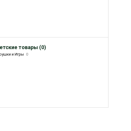
етские товары (0)
рушки и Игры
0