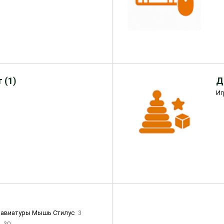
 (1)
Д
Иг
лавиатуры Мышь Стилус
3
и
30