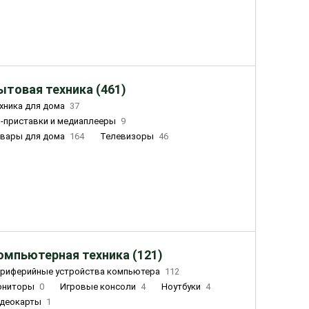
ытовая техника (461)
хника для дома
37
-приставки и медиаплееры
9
вары для дома
164
Телевизоры
46
ный дом
162
Чайники
23
лажнители воздуха
20
омпьютерная техника (121)
риферийные устройства компьютера
112
ониторы
0
Игровые консоли
4
Ноутбуки
4
деокарты
1