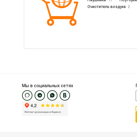
Очиститель воздуха
2
Пылесосы
9
Смартфо
Смартфоны Samsung
20
Смартфоны OnePlus/Pixel/U
Электронные книги EU
3
Мы в социальных сетях