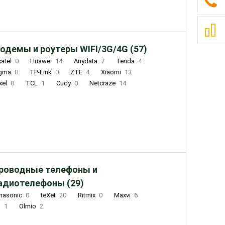
одемы и роутеры WIFI/3G/4G (57)
catel
0
Huawei
14
Anydata
7
Tenda
4
igma
0
TP-Link
0
ZTE
4
Xiaomi
13
xel
0
TCL
1
Cudy
0
Netcraze
14
роводные телефоны и
адиотелефоны (29)
nasonic
0
teXet
20
Ritmix
0
Maxvi
6
Q
1
Olmio
2