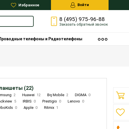
Войти
Избранное
8 (495) 975-96-88
Заказать
обратный
звонок
Проводные телефоны и Радиотелефоны
ланшеты (22)
amsung
2
Huawei
12
Bq Mobile
2
DIGMA
0
ackview
5
IRBIS
0
Prestigio
0
Lenovo
0
rboKids
0
Apple
0
Ritmix
1