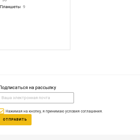
Планшеты
9
ны Apple
35
Фен Dyson
0
nigerz и тд
31
Часы
0
Подписаться на рассылку
Нажимая на кнопку, я принимаю условия соглашения.
ОТПРАВИТЬ