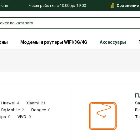
Сравнение
Часы работы: с 10.00 до 19.00
акты
оны
Модемы и роутеры WIFI/3G/4G
Аксессуары
П
Huawei
4
Xiaomi
21
S
Bq Mobile
2
Doogee
0
Bl
lips
0
VIVO
0
Tu
alme
9
Remade
0
Infinix
4
Tecno
18