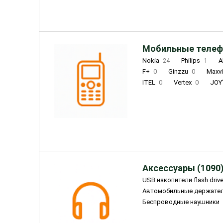
Мобильные телеф
Nokia
24
Philips
1
A
F+
0
Ginzzu
0
Maxv
ITEL
0
Vertex
0
JOY
Ulefone
0
Panasonic
0
Wigor
0
CAT
0
IRBI
Olmio
23
Fontel
15
Аксессуары (1090
USB накопители flash driv
Автомобильные держате
Беспроводные наушники
Внешние жесткие диски