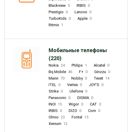
Blackview
5
IRBIS
0
Prestigio
0
Lenovo
0
TurboKids
0
Apple
0
Ritmix
1
Мобильные телефоны
(220)
Nokia
24
Philips
1
Alcatel
0
Bq Mobile
46
F+
0
Ginzzu
0
Maxvi
70
Nobby
0
Texet
14
ITEL
0
Vertex
0
JOY'S
0
Strike
0
Ulefone
0
Panasonic
0
DIGMA
0
INOI
15
Wigor
0
CAT
0
IRBIS
0
DIZO
0
Corn
0
Olmio
23
Fontel
15
Xenium
12