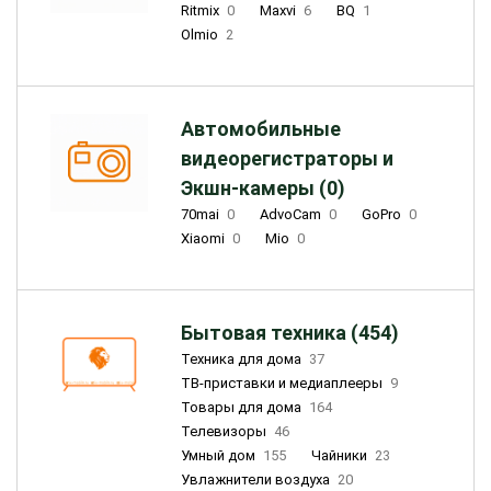
Ritmix
0
Maxvi
6
BQ
1
Olmio
2
Автомобильные
видеорегистраторы и
Экшн-камеры (0)
70mai
0
AdvoCam
0
GoPro
0
Xiaomi
0
Mio
0
Бытовая техника (454)
Техника для дома
37
ТВ-приставки и медиаплееры
9
Товары для дома
164
Телевизоры
46
Умный дом
155
Чайники
23
Увлажнители воздуха
20