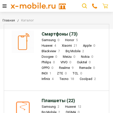
Главная
Каталог
Смартфоны (73)
Samsung
0
Honor
5
Huawei
4
Xiaomi
21
Apple
0
Blackview
7
Bq Mobile
2
Doogee
0
Meizu
0
Nokia
0
Philips
0
VIVO
0
Oukitel
0
OPPO
0
Realme
9
Remade
0
INOI
1
ZTE
0
TCL
0
Infinix
4
Tecno
18
Coolpad
2
Планшеты (22)
Samsung
2
Huawei
12
Bq Mobile
2
DIGMA
0