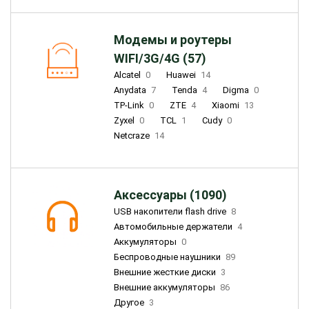
Модемы и роутеры
WIFI/3G/4G (57)
Alcatel
0
Huawei
14
Anydata
7
Tenda
4
Digma
0
TP-Link
0
ZTE
4
Xiaomi
13
Zyxel
0
TCL
1
Cudy
0
Netcraze
14
Аксессуары (1090)
USB накопители flash drive
8
Автомобильные держатели
4
Аккумуляторы
0
Беспроводные наушники
89
Внешние жесткие диски
3
Внешние аккумуляторы
86
Другое
3