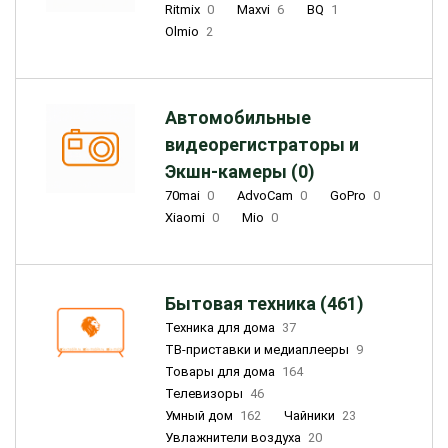
Ritmix
0
Maxvi
6
BQ
1
Olmio
2
Автомобильные
видеорегистраторы и
Экшн-камеры (0)
70mai
0
AdvoCam
0
GoPro
0
Xiaomi
0
Mio
0
Бытовая техника (461)
Техника для дома
37
ТВ-приставки и медиаплееры
9
Товары для дома
164
Телевизоры
46
Умный дом
162
Чайники
23
Увлажнители воздуха
20