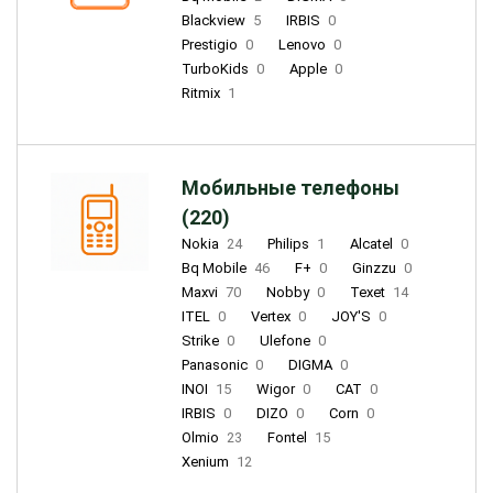
Blackview
5
IRBIS
0
Prestigio
0
Lenovo
0
TurboKids
0
Apple
0
Ritmix
1
Мобильные телефоны
(220)
Nokia
24
Philips
1
Alcatel
0
Bq Mobile
46
F+
0
Ginzzu
0
Maxvi
70
Nobby
0
Texet
14
ITEL
0
Vertex
0
JOY'S
0
Strike
0
Ulefone
0
Panasonic
0
DIGMA
0
INOI
15
Wigor
0
CAT
0
IRBIS
0
DIZO
0
Corn
0
Olmio
23
Fontel
15
Xenium
12