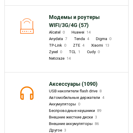
Модемы и роутеры
WIFI/3G/4G (57)
Alcatel
0
Huawei
14
Anydata
7
Tenda
4
Digma
0
TP-Link
0
ZTE
4
Xiaomi
13
Zyxel
0
TCL
1
Cudy
0
Netcraze
14
Аксессуары (1090)
USB накопители flash drive
8
Автомобильные держатели
4
Аккумуляторы
0
Беспроводные наушники
89
Внешние жесткие диски
3
Внешние аккумуляторы
86
Другое
3