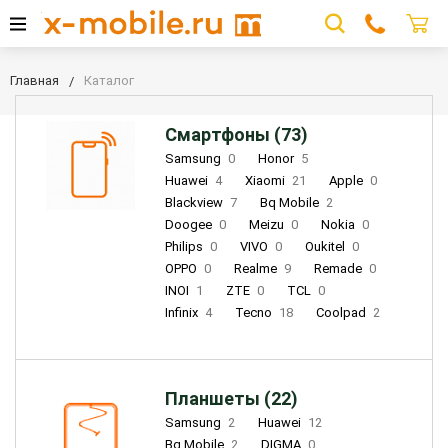
Главная
Каталог
Смартфоны (73)
Samsung
0
Honor
5
Huawei
4
Xiaomi
21
Apple
0
Blackview
7
Bq Mobile
2
Doogee
0
Meizu
0
Nokia
0
Philips
0
VIVO
0
Oukitel
0
OPPO
0
Realme
9
Remade
0
INOI
1
ZTE
0
TCL
0
Infinix
4
Tecno
18
Coolpad
2
Планшеты (22)
Samsung
2
Huawei
12
Bq Mobile
2
DIGMA
0