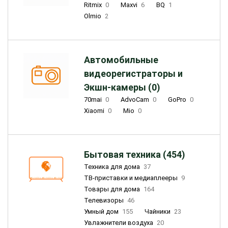
Ritmix
0
Maxvi
6
BQ
1
Olmio
2
Автомобильные
видеорегистраторы и
Экшн-камеры (0)
70mai
0
AdvoCam
0
GoPro
0
Xiaomi
0
Mio
0
Бытовая техника (454)
Техника для дома
37
ТВ-приставки и медиаплееры
9
Товары для дома
164
Телевизоры
46
Умный дом
155
Чайники
23
Увлажнители воздуха
20