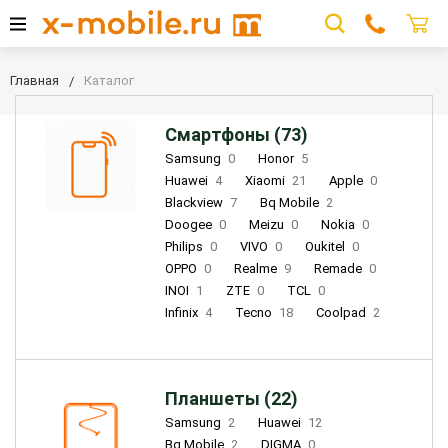
Главная
Каталог
Смартфоны (73)
Samsung
0
Honor
5
Huawei
4
Xiaomi
21
Apple
0
Blackview
7
Bq Mobile
2
Doogee
0
Meizu
0
Nokia
0
Philips
0
VIVO
0
Oukitel
0
OPPO
0
Realme
9
Remade
0
INOI
1
ZTE
0
TCL
0
Infinix
4
Tecno
18
Coolpad
2
Планшеты (22)
Samsung
2
Huawei
12
Bq Mobile
2
DIGMA
0