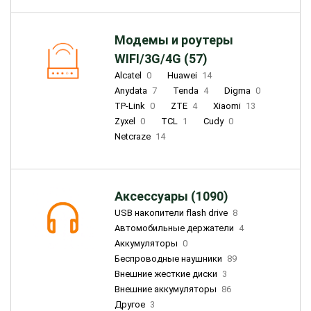
Модемы и роутеры
WIFI/3G/4G (57)
Alcatel
0
Huawei
14
Anydata
7
Tenda
4
Digma
0
TP-Link
0
ZTE
4
Xiaomi
13
Zyxel
0
TCL
1
Cudy
0
Netcraze
14
Аксессуары (1090)
USB накопители flash drive
8
Автомобильные держатели
4
Аккумуляторы
0
Беспроводные наушники
89
Внешние жесткие диски
3
Внешние аккумуляторы
86
Другое
3