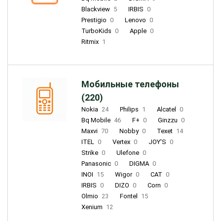
Blackview
5
IRBIS
0
Prestigio
0
Lenovo
0
TurboKids
0
Apple
0
Ritmix
1
Мобильные телефоны
(220)
Nokia
24
Philips
1
Alcatel
0
Bq Mobile
46
F+
0
Ginzzu
0
Maxvi
70
Nobby
0
Texet
14
ITEL
0
Vertex
0
JOY'S
0
Strike
0
Ulefone
0
Panasonic
0
DIGMA
0
INOI
15
Wigor
0
CAT
0
IRBIS
0
DIZO
0
Corn
0
Olmio
23
Fontel
15
Xenium
12