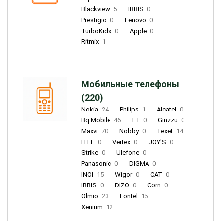
Blackview
5
IRBIS
0
Prestigio
0
Lenovo
0
TurboKids
0
Apple
0
Ritmix
1
Мобильные телефоны
(220)
Nokia
24
Philips
1
Alcatel
0
Bq Mobile
46
F+
0
Ginzzu
0
Maxvi
70
Nobby
0
Texet
14
ITEL
0
Vertex
0
JOY'S
0
Strike
0
Ulefone
0
Panasonic
0
DIGMA
0
INOI
15
Wigor
0
CAT
0
IRBIS
0
DIZO
0
Corn
0
Olmio
23
Fontel
15
Xenium
12