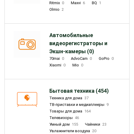
Ritmix
0
Maxvi
6
BQ
1
Olmio
2
Автомобильные
видеорегистраторы и
Экшн-камеры (0)
70mai
0
AdvoCam
0
GoPro
0
Xiaomi
0
Mio
0
Бытовая техника (454)
Техника для дома
37
ТВ-приставки и медиаплееры
9
Товары для дома
164
Телевизоры
46
Умный дом
155
Чайники
23
Увлажнители воздуха
20