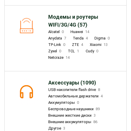
Модемы и роутеры
WIFI/3G/4G (57)
Alcatel
0
Huawei
14
Anydata
7
Tenda
4
Digma
0
TP-Link
0
ZTE
4
Xiaomi
13
Zyxel
0
TCL
1
Cudy
0
Netcraze
14
Аксессуары (1090)
USB накопители flash drive
8
Автомобильные держатели
4
Аккумуляторы
0
Беспроводные наушники
89
Внешние жесткие диски
3
Внешние аккумуляторы
86
Другое
3