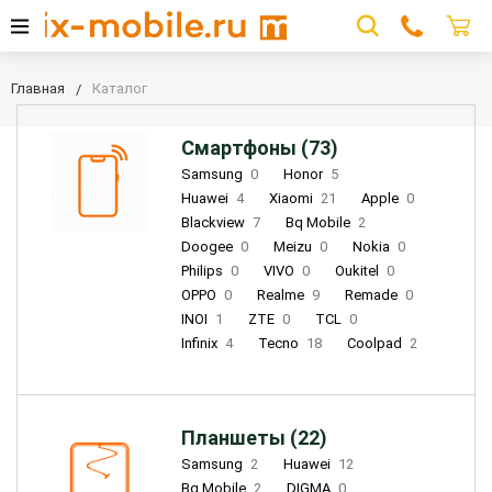
Главная
Каталог
Смартфоны (73)
Samsung
0
Honor
5
Huawei
4
Xiaomi
21
Apple
0
Blackview
7
Bq Mobile
2
Doogee
0
Meizu
0
Nokia
0
Philips
0
VIVO
0
Oukitel
0
OPPO
0
Realme
9
Remade
0
INOI
1
ZTE
0
TCL
0
Infinix
4
Tecno
18
Coolpad
2
Планшеты (22)
Samsung
2
Huawei
12
Bq Mobile
2
DIGMA
0