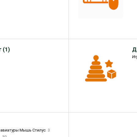
 (1)
Д
Иг
лавиатуры Мышь Стилус
3
и
30