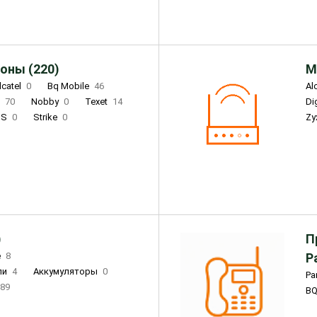
оны (220)
М
lcatel
0
Bq Mobile
46
Al
i
70
Nobby
0
Texet
14
D
'S
0
Strike
0
Zy
DIGMA
0
INOI
15
S
0
DIZO
0
Corn
0
Xenium
12
)
П
e
8
Р
ли
4
Аккумуляторы
0
Pa
89
B
3