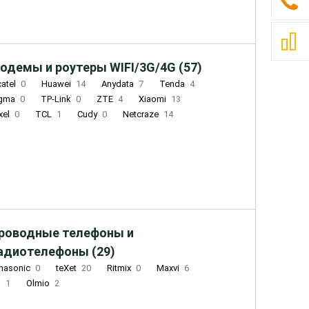
одемы и роутеры WIFI/3G/4G (57)
catel
0
Huawei
14
Anydata
7
Tenda
4
igma
0
TP-Link
0
ZTE
4
Xiaomi
13
xel
0
TCL
1
Cudy
0
Netcraze
14
роводные телефоны и
адиотелефоны (29)
nasonic
0
teXet
20
Ritmix
0
Maxvi
6
Q
1
Olmio
2