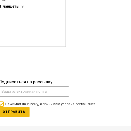
Планшеты
9
ны Apple
35
Фен Dyson
0
nigerz и тд
31
Часы
0
Подписаться на рассылку
Нажимая на кнопку, я принимаю условия соглашения.
ОТПРАВИТЬ