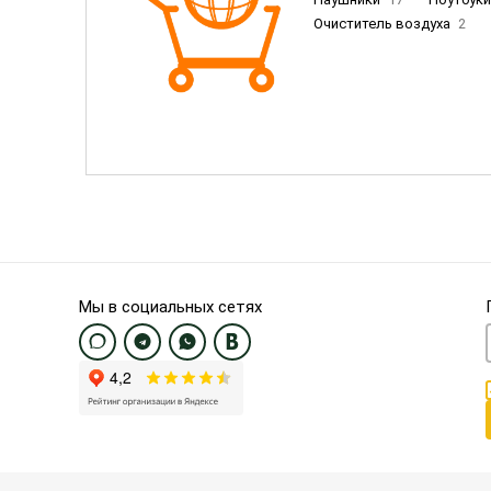
Очиститель воздуха
2
Пылесосы
9
Смартфо
Смартфоны Samsung
20
Смартфоны OnePlus/Pixel/U
Электронные книги EU
3
Мы в социальных сетях