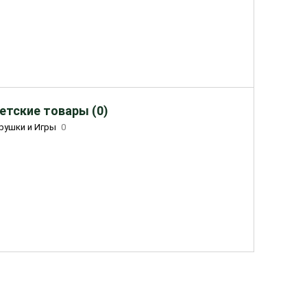
етские товары (0)
рушки и Игры
0