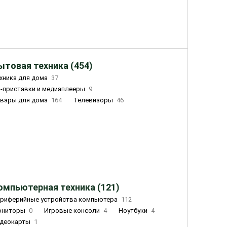
ытовая техника (454)
хника для дома
37
-приставки и медиаплееры
9
вары для дома
164
Телевизоры
46
ный дом
155
Чайники
23
лажнители воздуха
20
омпьютерная техника (121)
риферийные устройства компьютера
112
ониторы
0
Игровые консоли
4
Ноутбуки
4
деокарты
1