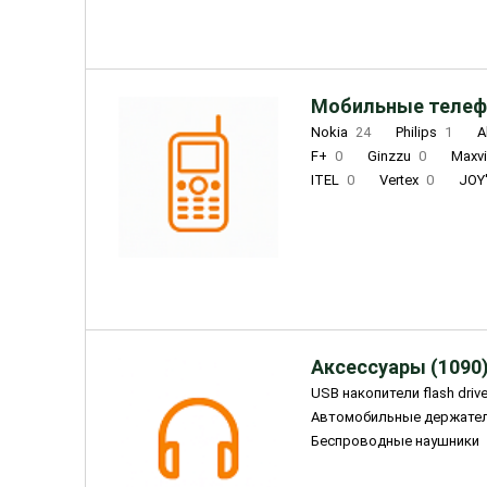
Мобильные телеф
Nokia
24
Philips
1
A
F+
0
Ginzzu
0
Maxv
ITEL
0
Vertex
0
JOY
Ulefone
0
Panasonic
0
Wigor
0
CAT
0
IRBI
Olmio
23
Fontel
15
Аксессуары (1090
USB накопители flash driv
Автомобильные держате
Беспроводные наушники
Внешние жесткие диски