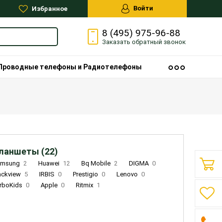
Войти
Избранное
8 (495) 975-96-88
Заказать
обратный
звонок
Проводные телефоны и Радиотелефоны
ланшеты (22)
amsung
2
Huawei
12
Bq Mobile
2
DIGMA
0
ackview
5
IRBIS
0
Prestigio
0
Lenovo
0
rboKids
0
Apple
0
Ritmix
1