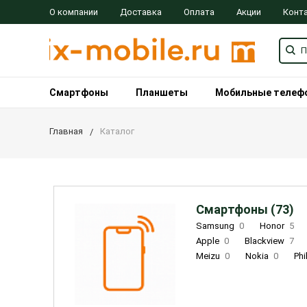
О компании
Доставка
Оплата
Акции
Конт
Смартфоны
Планшеты
Мобильные телеф
Главная
Каталог
Смартфоны (73)
Samsung
0
Honor
5
Apple
0
Blackview
7
Meizu
0
Nokia
0
Phi
Oukitel
0
OPPO
0
Re
INOI
1
ZTE
0
TCL
0
Coolpad
2