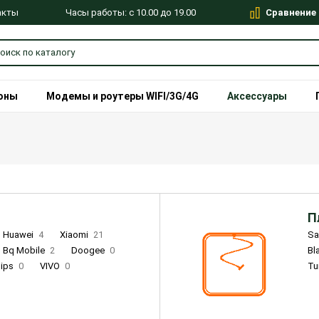
Сравнение
Часы работы: с 10.00 до 19.00
акты
оны
Модемы и роутеры WIFI/3G/4G
Аксессуары
П
Huawei
4
Xiaomi
21
S
Bq Mobile
2
Doogee
0
Bl
lips
0
VIVO
0
Tu
alme
9
Remade
0
Infinix
4
Tecno
18