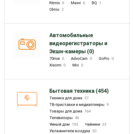
Ritmix
0
Maxvi
6
BQ
1
Olmio
2
Автомобильные
видеорегистраторы и
Экшн-камеры (0)
70mai
0
AdvoCam
0
GoPro
0
Xiaomi
0
Mio
0
Бытовая техника (454)
Техника для дома
37
ТВ-приставки и медиаплееры
9
Товары для дома
164
Телевизоры
46
Умный дом
155
Чайники
23
Увлажнители воздуха
20