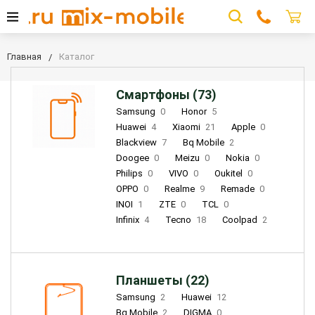
Главная
Каталог
Смартфоны (73)
Samsung
0
Honor
5
Huawei
4
Xiaomi
21
Apple
0
Blackview
7
Bq Mobile
2
Doogee
0
Meizu
0
Nokia
0
Philips
0
VIVO
0
Oukitel
0
OPPO
0
Realme
9
Remade
0
INOI
1
ZTE
0
TCL
0
Infinix
4
Tecno
18
Coolpad
2
Планшеты (22)
Samsung
2
Huawei
12
Bq Mobile
2
DIGMA
0