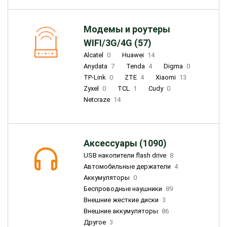
Модемы и роутеры
WIFI/3G/4G (57)
Alcatel
0
Huawei
14
Anydata
7
Tenda
4
Digma
0
TP-Link
0
ZTE
4
Xiaomi
13
Zyxel
0
TCL
1
Cudy
0
Netcraze
14
Аксессуары (1090)
USB накопители flash drive
8
Автомобильные держатели
4
Аккумуляторы
0
Беспроводные наушники
89
Внешние жесткие диски
3
Внешние аккумуляторы
86
Другое
3