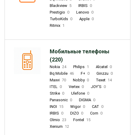
Blackview
5
IRBIS
0
Prestigio
0
Lenovo
0
TurboKids
0
Apple
0
Ritmix
1
Мобильные телефоны
(220)
Nokia
24
Philips
1
Alcatel
0
Bq Mobile
46
F+
0
Ginzzu
0
Maxvi
70
Nobby
0
Texet
14
ITEL
0
Vertex
0
JOY'S
0
Strike
0
Ulefone
0
Panasonic
0
DIGMA
0
INOI
15
Wigor
0
CAT
0
IRBIS
0
DIZO
0
Corn
0
Olmio
23
Fontel
15
Xenium
12