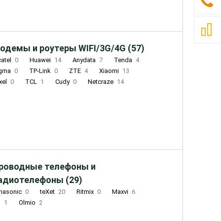
одемы и роутеры WIFI/3G/4G (57)
catel
0
Huawei
14
Anydata
7
Tenda
4
igma
0
TP-Link
0
ZTE
4
Xiaomi
13
xel
0
TCL
1
Cudy
0
Netcraze
14
роводные телефоны и
адиотелефоны (29)
nasonic
0
teXet
20
Ritmix
0
Maxvi
6
Q
1
Olmio
2