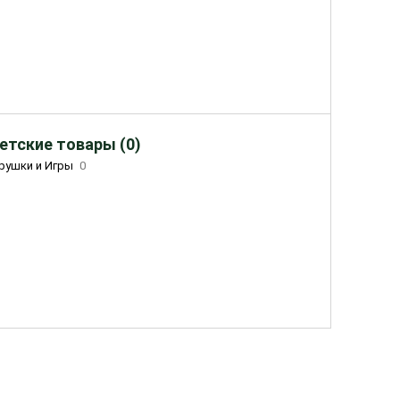
етские товары (0)
рушки и Игры
0