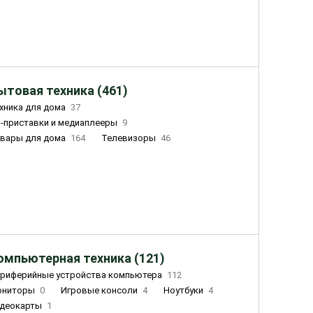
ытовая техника (461)
хника для дома
37
-приставки и медиаплееры
9
вары для дома
164
Телевизоры
46
ный дом
162
Чайники
23
лажнители воздуха
20
омпьютерная техника (121)
риферийные устройства компьютера
112
ониторы
0
Игровые консоли
4
Ноутбуки
4
деокарты
1