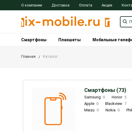
О компании
Доставка
Оплата
Акции
Конт
Смартфоны
Планшеты
Мобильные телеф
Главная
Каталог
Смартфоны (73)
Samsung
0
Honor
5
Apple
0
Blackview
7
Meizu
0
Nokia
0
Phi
Oukitel
0
OPPO
0
Re
INOI
1
ZTE
0
TCL
0
Coolpad
2