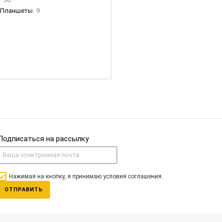
Планшеты
9
ны Apple
35
Фен Dyson
0
nigerz и тд
31
Часы
0
Подписаться на рассылку
Нажимая на кнопку, я принимаю условия соглашения.
ОТПРАВИТЬ