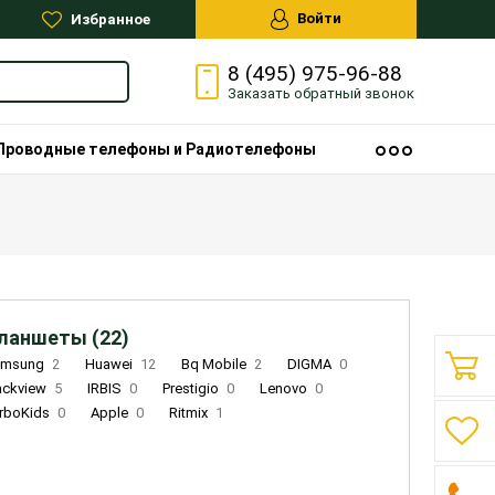
Войти
Избранное
8 (495) 975-96-88
Заказать
обратный
звонок
Проводные телефоны и Радиотелефоны
ланшеты (22)
amsung
2
Huawei
12
Bq Mobile
2
DIGMA
0
ackview
5
IRBIS
0
Prestigio
0
Lenovo
0
rboKids
0
Apple
0
Ritmix
1