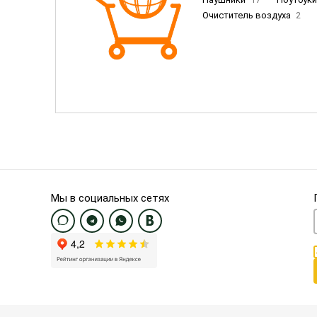
Очиститель воздуха
2
Пылесосы
9
Смартфо
Смартфоны Samsung
20
Смартфоны OnePlus/Pixel/U
Электронные книги EU
3
Мы в социальных сетях