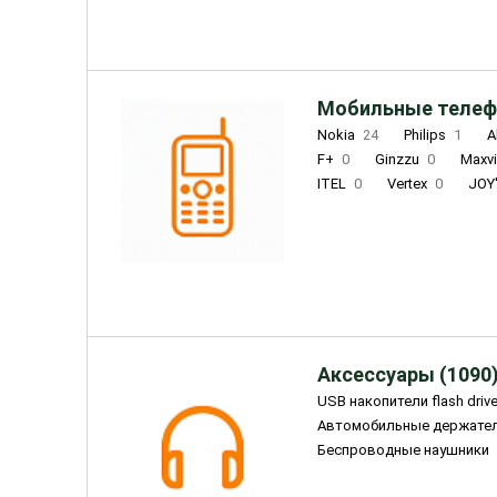
Мобильные телеф
Nokia
24
Philips
1
A
F+
0
Ginzzu
0
Maxv
ITEL
0
Vertex
0
JOY
Ulefone
0
Panasonic
0
Wigor
0
CAT
0
IRBI
Olmio
23
Fontel
15
Аксессуары (1090
USB накопители flash driv
Автомобильные держате
Беспроводные наушники
Внешние жесткие диски