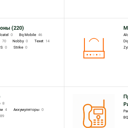
оны (220)
М
lcatel
0
Bq Mobile
46
Al
i
70
Nobby
0
Texet
14
D
'S
0
Strike
0
Zy
DIGMA
0
INOI
15
S
0
DIZO
0
Corn
0
Xenium
12
)
П
e
8
Р
ли
4
Аккумуляторы
0
Pa
89
B
3