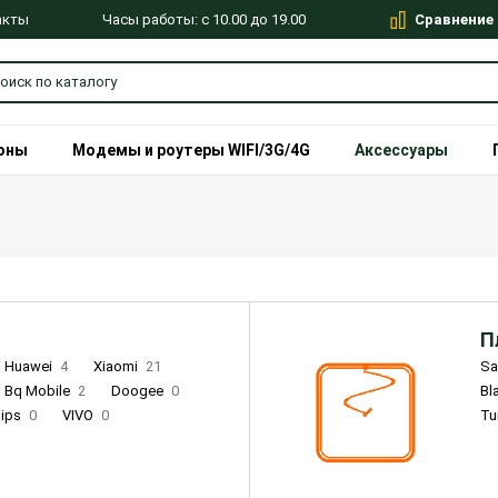
Сравнение
Часы работы: с 10.00 до 19.00
акты
оны
Модемы и роутеры WIFI/3G/4G
Аксессуары
П
Huawei
4
Xiaomi
21
S
Bq Mobile
2
Doogee
0
Bl
lips
0
VIVO
0
Tu
alme
9
Remade
0
Infinix
4
Tecno
18