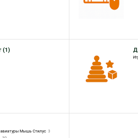
 (1)
Д
Иг
лавиатуры Мышь Стилус
3
и
30