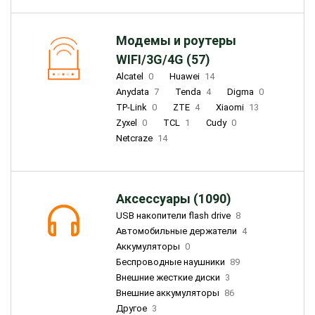
Модемы и роутеры
WIFI/3G/4G (57)
Alcatel
0
Huawei
14
Anydata
7
Tenda
4
Digma
0
TP-Link
0
ZTE
4
Xiaomi
13
Zyxel
0
TCL
1
Cudy
0
Netcraze
14
Аксессуары (1090)
USB накопители flash drive
8
Автомобильные держатели
4
Аккумуляторы
0
Беспроводные наушники
89
Внешние жесткие диски
3
Внешние аккумуляторы
86
Другое
3