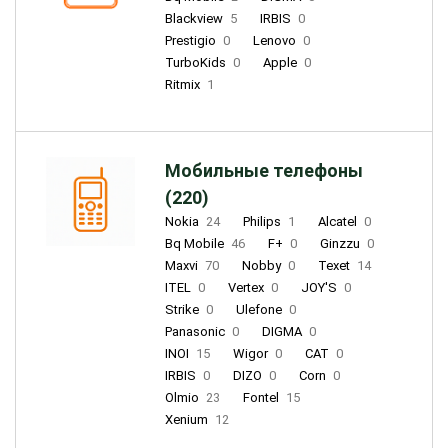
Blackview
5
IRBIS
0
Prestigio
0
Lenovo
0
TurboKids
0
Apple
0
Ritmix
1
Мобильные телефоны
(220)
Nokia
24
Philips
1
Alcatel
0
Bq Mobile
46
F+
0
Ginzzu
0
Maxvi
70
Nobby
0
Texet
14
ITEL
0
Vertex
0
JOY'S
0
Strike
0
Ulefone
0
Panasonic
0
DIGMA
0
INOI
15
Wigor
0
CAT
0
IRBIS
0
DIZO
0
Corn
0
Olmio
23
Fontel
15
Xenium
12