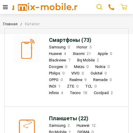
Главная
Каталог
Смартфоны (73)
Samsung
0
Honor
5
Huawei
4
Xiaomi
21
Apple
0
Blackview
7
Bq Mobile
2
Doogee
0
Meizu
0
Nokia
0
Philips
0
VIVO
0
Oukitel
0
OPPO
0
Realme
9
Remade
0
INOI
1
ZTE
0
TCL
0
Infinix
4
Tecno
18
Coolpad
2
Планшеты (22)
Samsung
2
Huawei
12
Bq Mobile
2
DIGMA
0