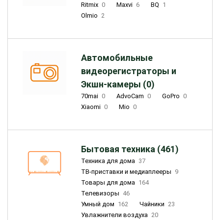
Ritmix
0
Maxvi
6
BQ
1
Olmio
2
Автомобильные
видеорегистраторы и
Экшн-камеры (0)
70mai
0
AdvoCam
0
GoPro
0
Xiaomi
0
Mio
0
Бытовая техника (461)
Техника для дома
37
ТВ-приставки и медиаплееры
9
Товары для дома
164
Телевизоры
46
Умный дом
162
Чайники
23
Увлажнители воздуха
20