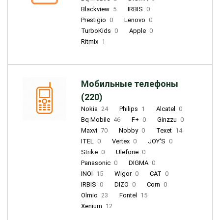
Blackview
5
IRBIS
0
Prestigio
0
Lenovo
0
TurboKids
0
Apple
0
Ritmix
1
Мобильные телефоны
(220)
Nokia
24
Philips
1
Alcatel
0
Bq Mobile
46
F+
0
Ginzzu
0
Maxvi
70
Nobby
0
Texet
14
ITEL
0
Vertex
0
JOY'S
0
Strike
0
Ulefone
0
Panasonic
0
DIGMA
0
INOI
15
Wigor
0
CAT
0
IRBIS
0
DIZO
0
Corn
0
Olmio
23
Fontel
15
Xenium
12