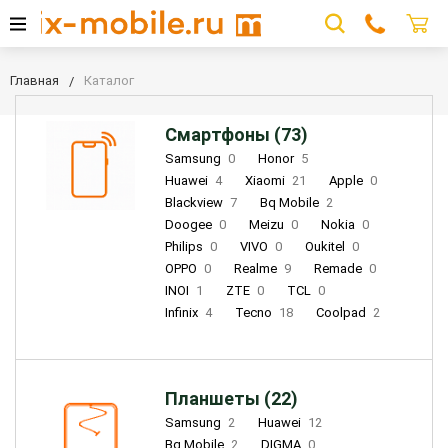
Главная
Каталог
Смартфоны (73)
Samsung
0
Honor
5
Huawei
4
Xiaomi
21
Apple
0
Blackview
7
Bq Mobile
2
Doogee
0
Meizu
0
Nokia
0
Philips
0
VIVO
0
Oukitel
0
OPPO
0
Realme
9
Remade
0
INOI
1
ZTE
0
TCL
0
Infinix
4
Tecno
18
Coolpad
2
Планшеты (22)
Samsung
2
Huawei
12
Bq Mobile
2
DIGMA
0