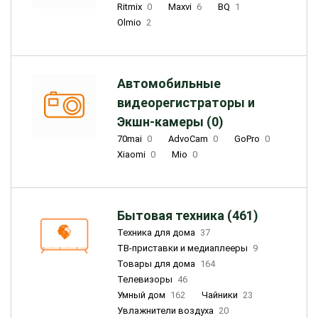
Ritmix
0
Maxvi
6
BQ
1
Olmio
2
Автомобильные
видеорегистраторы и
Экшн-камеры (0)
70mai
0
AdvoCam
0
GoPro
0
Xiaomi
0
Mio
0
Бытовая техника (461)
Техника для дома
37
ТВ-приставки и медиаплееры
9
Товары для дома
164
Телевизоры
46
Умный дом
162
Чайники
23
Увлажнители воздуха
20