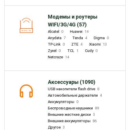
Модемы и роутеры
WIFI/3G/4G (57)
Alcatel
0
Huawei
14
Anydata
7
Tenda
4
Digma
0
TP-Link
0
ZTE
4
Xiaomi
13
Zyxel
0
TCL
1
Cudy
0
Netcraze
14
Аксессуары (1090)
USB накопители flash drive
8
Автомобильные держатели
4
Аккумуляторы
0
Беспроводные наушники
89
Внешние жесткие диски
3
Внешние аккумуляторы
86
Другое
3