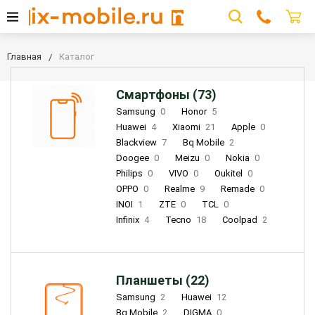
Главная
Каталог
Смартфоны (73)
Samsung
0
Honor
5
Huawei
4
Xiaomi
21
Apple
0
Blackview
7
Bq Mobile
2
Doogee
0
Meizu
0
Nokia
0
Philips
0
VIVO
0
Oukitel
0
OPPO
0
Realme
9
Remade
0
INOI
1
ZTE
0
TCL
0
Infinix
4
Tecno
18
Coolpad
2
Планшеты (22)
Samsung
2
Huawei
12
Bq Mobile
2
DIGMA
0