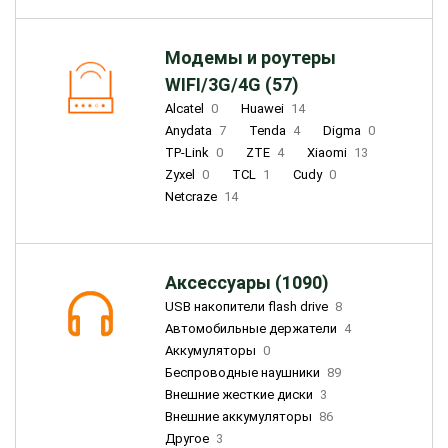
Модемы и роутеры
WIFI/3G/4G (57)
Alcatel
0
Huawei
14
Anydata
7
Tenda
4
Digma
0
TP-Link
0
ZTE
4
Xiaomi
13
Zyxel
0
TCL
1
Cudy
0
Netcraze
14
Аксессуары (1090)
USB накопители flash drive
8
Автомобильные держатели
4
Аккумуляторы
0
Беспроводные наушники
89
Внешние жесткие диски
3
Внешние аккумуляторы
86
Другое
3