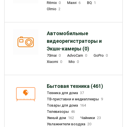
Ritmix
0
Maxvi
6
BQ
1
Olmio
2
Автомобильные
видеорегистраторы и
Экшн-камеры (0)
70mai
0
AdvoCam
0
GoPro
0
Xiaomi
0
Mio
0
Бытовая техника (461)
Техника для дома
37
ТВ-приставки и медиаплееры
9
Товары для дома
164
Телевизоры
46
Умный дом
162
Чайники
23
Увлажнители воздуха
20