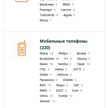
Blackview
5
IRBIS
0
Prestigio
0
Lenovo
0
TurboKids
0
Apple
0
Ritmix
1
Мобильные телефоны
(220)
Nokia
24
Philips
1
Alcatel
0
Bq Mobile
46
F+
0
Ginzzu
0
Maxvi
70
Nobby
0
Texet
14
ITEL
0
Vertex
0
JOY'S
0
Strike
0
Ulefone
0
Panasonic
0
DIGMA
0
INOI
15
Wigor
0
CAT
0
IRBIS
0
DIZO
0
Corn
0
Olmio
23
Fontel
15
Xenium
12