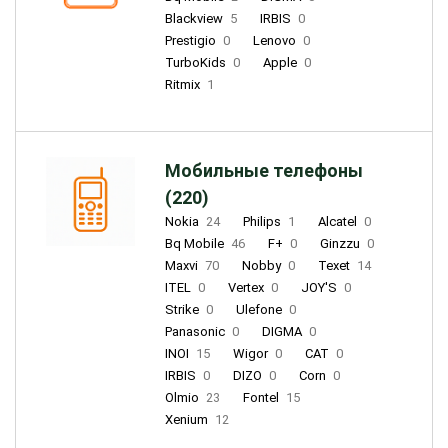
Blackview
5
IRBIS
0
Prestigio
0
Lenovo
0
TurboKids
0
Apple
0
Ritmix
1
Мобильные телефоны
(220)
Nokia
24
Philips
1
Alcatel
0
Bq Mobile
46
F+
0
Ginzzu
0
Maxvi
70
Nobby
0
Texet
14
ITEL
0
Vertex
0
JOY'S
0
Strike
0
Ulefone
0
Panasonic
0
DIGMA
0
INOI
15
Wigor
0
CAT
0
IRBIS
0
DIZO
0
Corn
0
Olmio
23
Fontel
15
Xenium
12