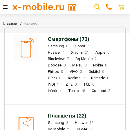
Главная
Каталог
Смартфоны (73)
Samsung
0
Honor
5
Huawei
4
Xiaomi
21
Apple
0
Blackview
7
Bq Mobile
2
Doogee
0
Meizu
0
Nokia
0
Philips
0
VIVO
0
Oukitel
0
OPPO
0
Realme
9
Remade
0
INOI
1
ZTE
0
TCL
0
Infinix
4
Tecno
18
Coolpad
2
Планшеты (22)
Samsung
2
Huawei
12
Bq Mobile
2
DIGMA
0