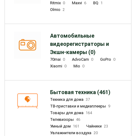
Ritmix
0
Maxvi
6
BQ
1
Olmio
2
Автомобильные
видеорегистраторы и
Экшн-камеры (0)
70mai
0
AdvoCam
0
GoPro
0
Xiaomi
0
Mio
0
Бытовая техника (461)
Техника для дома
37
ТВ-приставки и медиаплееры
9
Товары для дома
164
Телевизоры
46
Умный дом
161
Чайники
23
Увлажнители воздуха
20