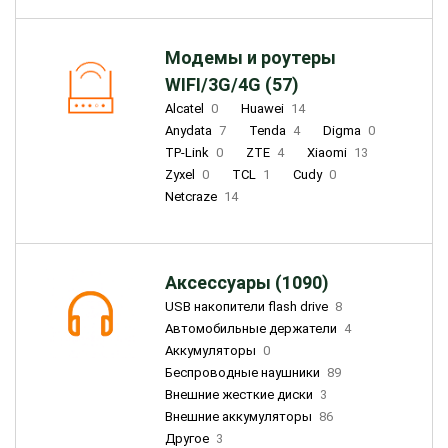
Модемы и роутеры
WIFI/3G/4G (57)
Alcatel
0
Huawei
14
Anydata
7
Tenda
4
Digma
0
TP-Link
0
ZTE
4
Xiaomi
13
Zyxel
0
TCL
1
Cudy
0
Netcraze
14
Аксессуары (1090)
USB накопители flash drive
8
Автомобильные держатели
4
Аккумуляторы
0
Беспроводные наушники
89
Внешние жесткие диски
3
Внешние аккумуляторы
86
Другое
3