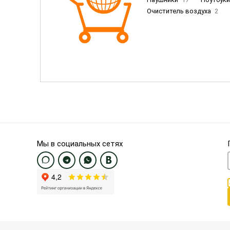
Очиститель воздуха
2
Пылесосы
9
Смартфо
Смартфоны Samsung
20
Смартфоны OnePlus/Pixel/U
Электронные книги EU
3
Мы в социальных сетях