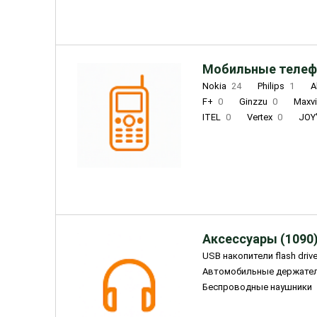
Мобильные телеф
Nokia
24
Philips
1
A
F+
0
Ginzzu
0
Maxv
ITEL
0
Vertex
0
JOY
Ulefone
0
Panasonic
0
Wigor
0
CAT
0
IRBI
Olmio
23
Fontel
15
Аксессуары (1090
USB накопители flash driv
Автомобильные держате
Беспроводные наушники
Внешние жесткие диски