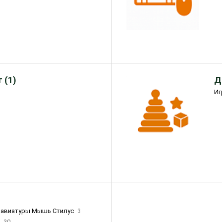
 (1)
Д
Иг
лавиатуры Мышь Стилус
3
и
30