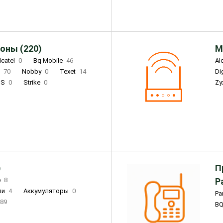
оны (220)
М
lcatel
0
Bq Mobile
46
Al
i
70
Nobby
0
Texet
14
D
'S
0
Strike
0
Zy
DIGMA
0
INOI
15
S
0
DIZO
0
Corn
0
Xenium
12
)
П
e
8
Р
ли
4
Аккумуляторы
0
Pa
89
B
3