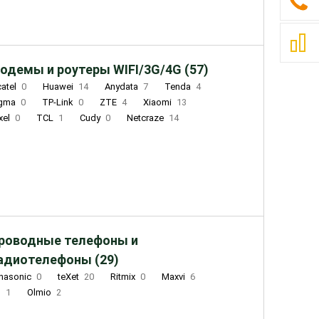
одемы и роутеры WIFI/3G/4G (57)
catel
0
Huawei
14
Anydata
7
Tenda
4
igma
0
TP-Link
0
ZTE
4
Xiaomi
13
xel
0
TCL
1
Cudy
0
Netcraze
14
роводные телефоны и
адиотелефоны (29)
nasonic
0
teXet
20
Ritmix
0
Maxvi
6
Q
1
Olmio
2