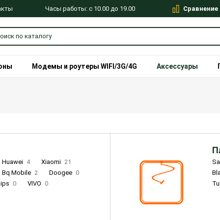
Сравнение
Часы работы: с 10.00 до 19.00
акты
оны
Модемы и роутеры WIFI/3G/4G
Аксессуары
П
Huawei
4
Xiaomi
21
S
Bq Mobile
2
Doogee
0
Bl
lips
0
VIVO
0
Tu
alme
9
Remade
0
Infinix
4
Tecno
18