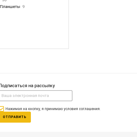
Планшеты
9
ны Apple
35
Фен Dyson
0
nigerz и тд
31
Часы
0
Подписаться на рассылку
Нажимая на кнопку, я принимаю условия соглашения.
ОТПРАВИТЬ