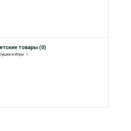
етские товары (0)
рушки и Игры
0