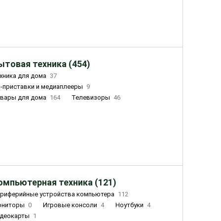
ытовая техника (454)
хника для дома
37
-приставки и медиаплееры
9
вары для дома
164
Телевизоры
46
ный дом
155
Чайники
23
лажнители воздуха
20
омпьютерная техника (121)
риферийные устройства компьютера
112
ониторы
0
Игровые консоли
4
Ноутбуки
4
деокарты
1