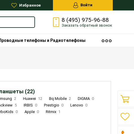
Войти
Избранное
8 (495) 975-96-88
Заказать
обратный
звонок
Проводные телефоны и Радиотелефоны
ланшеты (22)
amsung
2
Huawei
12
Bq Mobile
2
DIGMA
0
ackview
5
IRBIS
0
Prestigio
0
Lenovo
0
rboKids
0
Apple
0
Ritmix
1