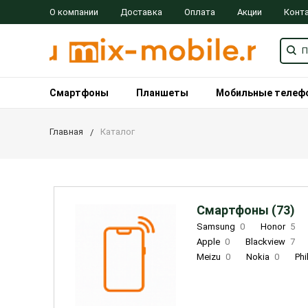
О компании
Доставка
Оплата
Акции
Конт
Смартфоны
Планшеты
Мобильные телеф
Главная
Каталог
Смартфоны (73)
Samsung
0
Honor
5
Apple
0
Blackview
7
Meizu
0
Nokia
0
Phi
Oukitel
0
OPPO
0
Re
INOI
1
ZTE
0
TCL
0
Coolpad
2