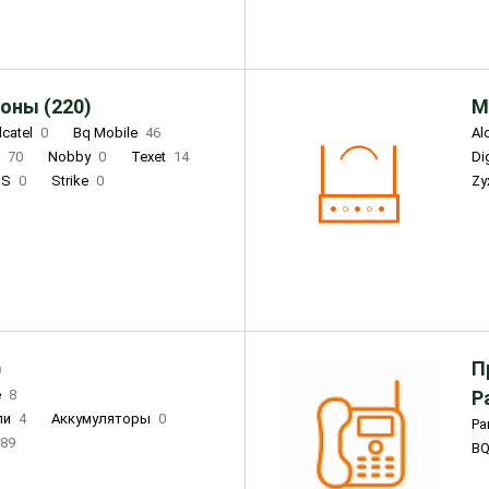
оны (220)
М
lcatel
0
Bq Mobile
46
Al
i
70
Nobby
0
Texet
14
D
'S
0
Strike
0
Zy
DIGMA
0
INOI
15
S
0
DIZO
0
Corn
0
Xenium
12
)
П
e
8
Р
ли
4
Аккумуляторы
0
Pa
89
B
3