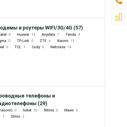
одемы и роутеры WIFI/3G/4G (57)
catel
0
Huawei
14
Anydata
7
Tenda
4
igma
0
TP-Link
0
ZTE
4
Xiaomi
13
xel
0
TCL
1
Cudy
0
Netcraze
14
роводные телефоны и
адиотелефоны (29)
nasonic
0
teXet
20
Ritmix
0
Maxvi
6
Q
1
Olmio
2