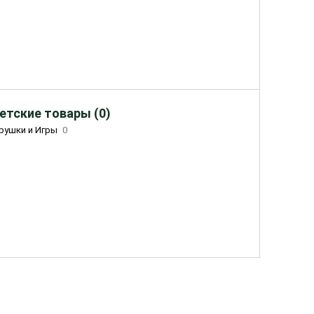
етские товары (0)
рушки и Игры
0