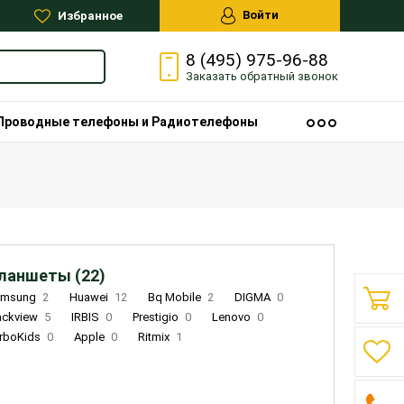
Войти
Избранное
8 (495) 975-96-88
Заказать
обратный
звонок
Проводные телефоны и Радиотелефоны
ланшеты (22)
amsung
2
Huawei
12
Bq Mobile
2
DIGMA
0
ackview
5
IRBIS
0
Prestigio
0
Lenovo
0
rboKids
0
Apple
0
Ritmix
1