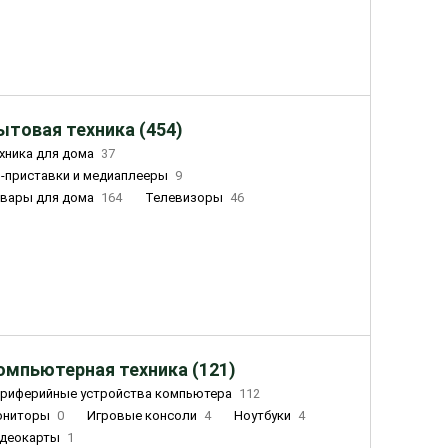
ытовая техника (454)
хника для дома
37
-приставки и медиаплееры
9
вары для дома
164
Телевизоры
46
ный дом
155
Чайники
23
лажнители воздуха
20
омпьютерная техника (121)
риферийные устройства компьютера
112
ониторы
0
Игровые консоли
4
Ноутбуки
4
деокарты
1