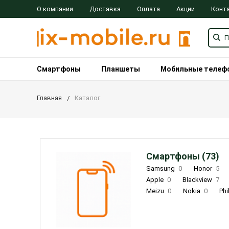
О компании
Доставка
Оплата
Акции
Конт
Смартфоны
Планшеты
Мобильные телеф
Главная
Каталог
Смартфоны (73)
Samsung
0
Honor
5
Apple
0
Blackview
7
Meizu
0
Nokia
0
Phi
Oukitel
0
OPPO
0
Re
INOI
1
ZTE
0
TCL
0
Coolpad
2