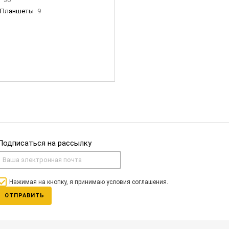
Планшеты
9
ны Apple
35
Фен Dyson
0
nigerz и тд
31
Часы
0
Подписаться на рассылку
Нажимая на кнопку, я принимаю условия соглашения.
ОТПРАВИТЬ