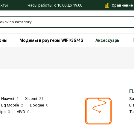
Сравнение
Часы работы: с 10.00 до 19.00
акты
оны
Модемы и роутеры WIFI/3G/4G
Аксессуары
П
Huawei
4
Xiaomi
21
S
Bq Mobile
2
Doogee
0
Bl
lips
0
VIVO
0
Tu
alme
9
Remade
0
Infinix
4
Tecno
18