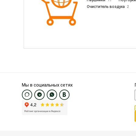
Очиститель воздуха
2
Пылесосы
9
Смартфо
Смартфоны Samsung
20
Смартфоны OnePlus/Pixel/U
Электронные книги EU
3
Мы в социальных сетях