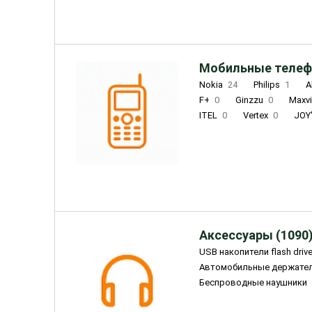
Мобильные телеф
Nokia
24
Philips
1
A
F+
0
Ginzzu
0
Maxv
ITEL
0
Vertex
0
JOY
Ulefone
0
Panasonic
0
Wigor
0
CAT
0
IRBI
Olmio
23
Fontel
15
Аксессуары (1090
USB накопители flash driv
Автомобильные держате
Беспроводные наушники
Внешние жесткие диски