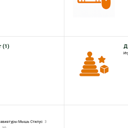
 (1)
Д
Иг
лавиатуры Мышь Стилус
3
и
30