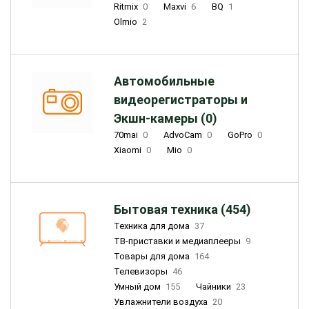
Ritmix
0
Maxvi
6
BQ
1
Olmio
2
Автомобильные
видеорегистраторы и
Экшн-камеры (0)
70mai
0
AdvoCam
0
GoPro
0
Xiaomi
0
Mio
0
Бытовая техника (454)
Техника для дома
37
ТВ-приставки и медиаплееры
9
Товары для дома
164
Телевизоры
46
Умный дом
155
Чайники
23
Увлажнители воздуха
20