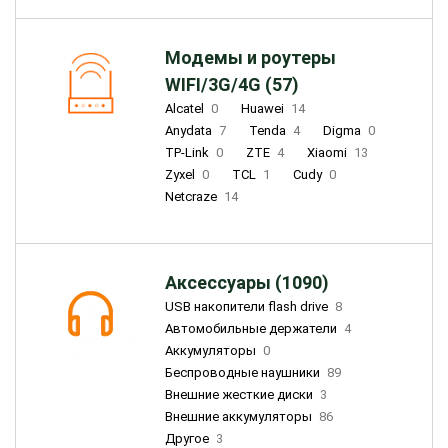
Модемы и роутеры
WIFI/3G/4G (57)
Alcatel
0
Huawei
14
Anydata
7
Tenda
4
Digma
0
TP-Link
0
ZTE
4
Xiaomi
13
Zyxel
0
TCL
1
Cudy
0
Netcraze
14
Аксессуары (1090)
USB накопители flash drive
8
Автомобильные держатели
4
Аккумуляторы
0
Беспроводные наушники
89
Внешние жесткие диски
3
Внешние аккумуляторы
86
Другое
3