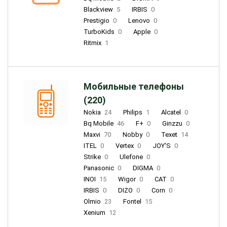
Blackview
5
IRBIS
0
Prestigio
0
Lenovo
0
TurboKids
0
Apple
0
Ritmix
1
Мобильные телефоны
(220)
Nokia
24
Philips
1
Alcatel
0
Bq Mobile
46
F+
0
Ginzzu
0
Maxvi
70
Nobby
0
Texet
14
ITEL
0
Vertex
0
JOY'S
0
Strike
0
Ulefone
0
Panasonic
0
DIGMA
0
INOI
15
Wigor
0
CAT
0
IRBIS
0
DIZO
0
Corn
0
Olmio
23
Fontel
15
Xenium
12