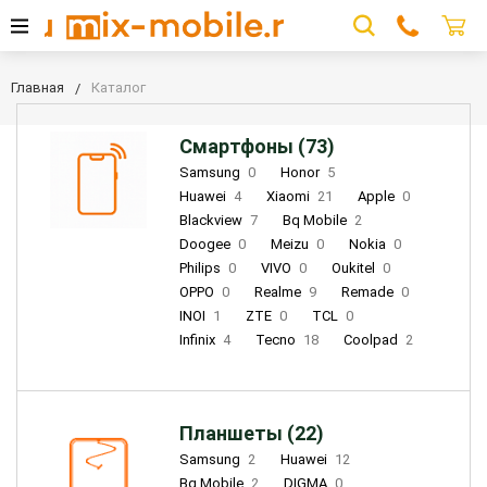
Главная
Каталог
Смартфоны (73)
Samsung
0
Honor
5
Huawei
4
Xiaomi
21
Apple
0
Blackview
7
Bq Mobile
2
Doogee
0
Meizu
0
Nokia
0
Philips
0
VIVO
0
Oukitel
0
OPPO
0
Realme
9
Remade
0
INOI
1
ZTE
0
TCL
0
Infinix
4
Tecno
18
Coolpad
2
Планшеты (22)
Samsung
2
Huawei
12
Bq Mobile
2
DIGMA
0