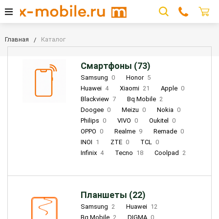
Главная
Каталог
Смартфоны (73)
Samsung
0
Honor
5
Huawei
4
Xiaomi
21
Apple
0
Blackview
7
Bq Mobile
2
Doogee
0
Meizu
0
Nokia
0
Philips
0
VIVO
0
Oukitel
0
OPPO
0
Realme
9
Remade
0
INOI
1
ZTE
0
TCL
0
Infinix
4
Tecno
18
Coolpad
2
Планшеты (22)
Samsung
2
Huawei
12
Bq Mobile
2
DIGMA
0