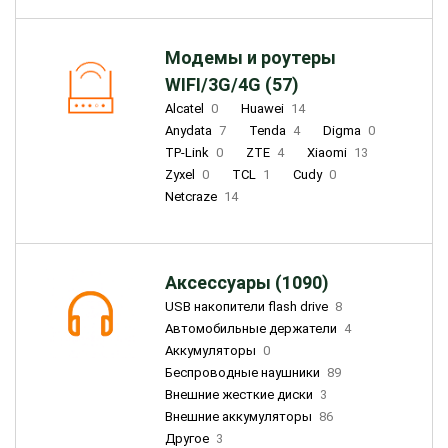
Модемы и роутеры
WIFI/3G/4G (57)
Alcatel
0
Huawei
14
Anydata
7
Tenda
4
Digma
0
TP-Link
0
ZTE
4
Xiaomi
13
Zyxel
0
TCL
1
Cudy
0
Netcraze
14
Аксессуары (1090)
USB накопители flash drive
8
Автомобильные держатели
4
Аккумуляторы
0
Беспроводные наушники
89
Внешние жесткие диски
3
Внешние аккумуляторы
86
Другое
3