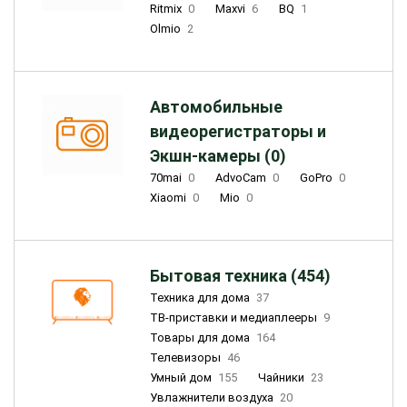
Ritmix
0
Maxvi
6
BQ
1
Olmio
2
Автомобильные
видеорегистраторы и
Экшн-камеры (0)
70mai
0
AdvoCam
0
GoPro
0
Xiaomi
0
Mio
0
Бытовая техника (454)
Техника для дома
37
ТВ-приставки и медиаплееры
9
Товары для дома
164
Телевизоры
46
Умный дом
155
Чайники
23
Увлажнители воздуха
20