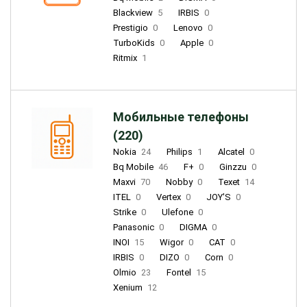
Blackview
5
IRBIS
0
Prestigio
0
Lenovo
0
TurboKids
0
Apple
0
Ritmix
1
Мобильные телефоны
(220)
Nokia
24
Philips
1
Alcatel
0
Bq Mobile
46
F+
0
Ginzzu
0
Maxvi
70
Nobby
0
Texet
14
ITEL
0
Vertex
0
JOY'S
0
Strike
0
Ulefone
0
Panasonic
0
DIGMA
0
INOI
15
Wigor
0
CAT
0
IRBIS
0
DIZO
0
Corn
0
Olmio
23
Fontel
15
Xenium
12