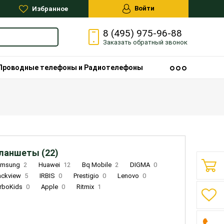
Войти
Избранное
8 (495) 975-96-88
Заказать
обратный
звонок
Проводные телефоны и Радиотелефоны
ланшеты (22)
amsung
2
Huawei
12
Bq Mobile
2
DIGMA
0
ackview
5
IRBIS
0
Prestigio
0
Lenovo
0
rboKids
0
Apple
0
Ritmix
1