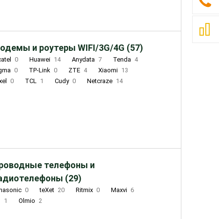
одемы и роутеры WIFI/3G/4G (57)
catel
0
Huawei
14
Anydata
7
Tenda
4
igma
0
TP-Link
0
ZTE
4
Xiaomi
13
xel
0
TCL
1
Cudy
0
Netcraze
14
роводные телефоны и
адиотелефоны (29)
nasonic
0
teXet
20
Ritmix
0
Maxvi
6
Q
1
Olmio
2