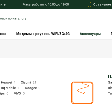
Сравнение
Часы работы: с 10.00 до 19.00
акты
оны
Модемы и роутеры WIFI/3G/4G
Аксессуары
П
Huawei
4
Xiaomi
21
S
Bq Mobile
2
Doogee
0
Bl
lips
0
VIVO
0
Tu
alme
9
Remade
0
Infinix
4
Tecno
18