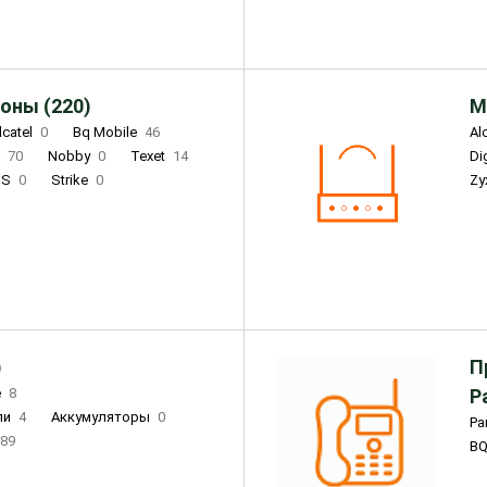
оны (220)
М
lcatel
0
Bq Mobile
46
Al
i
70
Nobby
0
Texet
14
D
'S
0
Strike
0
Zy
DIGMA
0
INOI
15
S
0
DIZO
0
Corn
0
Xenium
12
)
П
e
8
Р
ли
4
Аккумуляторы
0
Pa
89
B
3