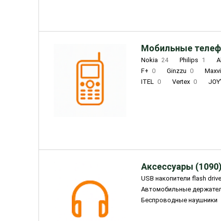
Мобильные телеф
Nokia
24
Philips
1
A
F+
0
Ginzzu
0
Maxv
ITEL
0
Vertex
0
JOY
Ulefone
0
Panasonic
0
Wigor
0
CAT
0
IRBI
Olmio
23
Fontel
15
Аксессуары (1090
USB накопители flash driv
Автомобильные держате
Беспроводные наушники
Внешние жесткие диски