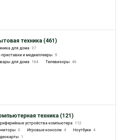
ытовая техника (461)
хника для дома
37
-приставки и медиаплееры
9
вары для дома
164
Телевизоры
46
ный дом
162
Чайники
23
лажнители воздуха
20
омпьютерная техника (121)
риферийные устройства компьютера
112
ониторы
0
Игровые консоли
4
Ноутбуки
4
деокарты
1