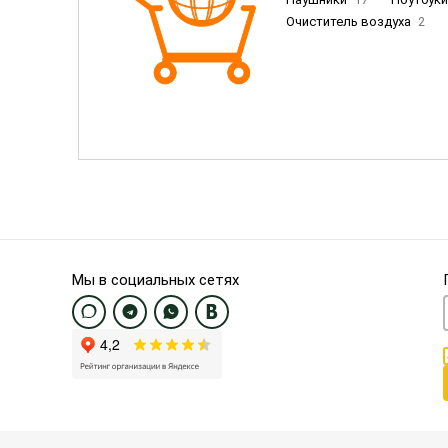
Очиститель воздуха
2
Пылесосы
9
Смартфо
Смартфоны Samsung
20
Смартфоны OnePlus/Pixel/U
Электронные книги EU
3
Мы в социальных сетях