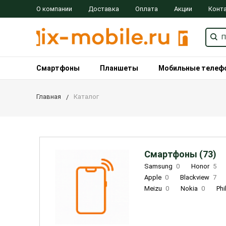
О компании
Доставка
Оплата
Акции
Конт
Смартфоны
Планшеты
Мобильные телеф
Главная
Каталог
Смартфоны (73)
Samsung
0
Honor
5
Apple
0
Blackview
7
Meizu
0
Nokia
0
Phi
Oukitel
0
OPPO
0
Re
INOI
1
ZTE
0
TCL
0
Coolpad
2