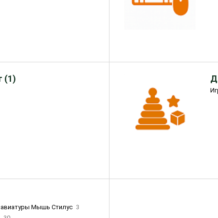
 (1)
Д
Иг
лавиатуры Мышь Стилус
3
и
30