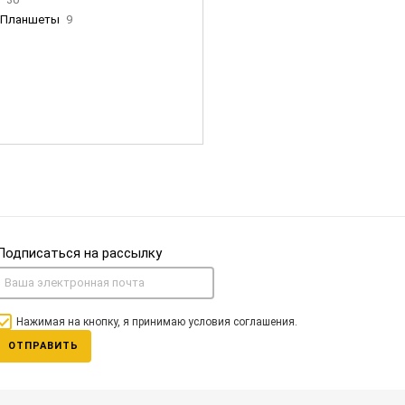
Планшеты
9
ны Apple
35
Фен Dyson
0
nigerz и тд
31
Часы
0
Подписаться на рассылку
Нажимая на кнопку, я принимаю условия соглашения.
ОТПРАВИТЬ