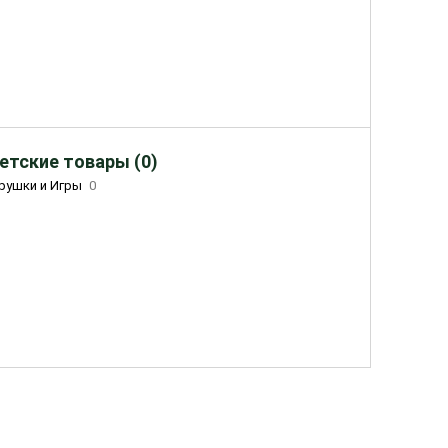
етские товары (0)
рушки и Игры
0