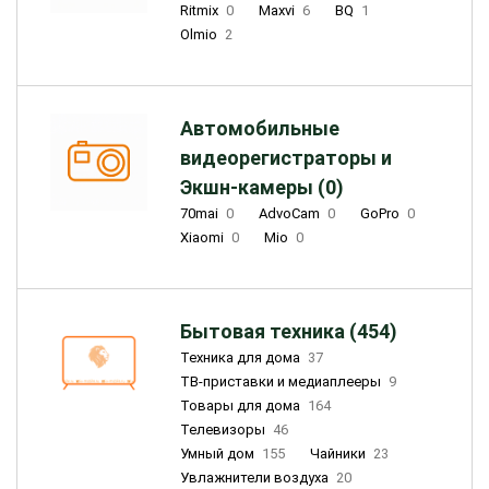
Ritmix
0
Maxvi
6
BQ
1
Olmio
2
Автомобильные
видеорегистраторы и
Экшн-камеры (0)
70mai
0
AdvoCam
0
GoPro
0
Xiaomi
0
Mio
0
Бытовая техника (454)
Техника для дома
37
ТВ-приставки и медиаплееры
9
Товары для дома
164
Телевизоры
46
Умный дом
155
Чайники
23
Увлажнители воздуха
20