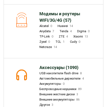
Модемы и роутеры
WIFI/3G/4G (57)
Alcatel
0
Huawei
14
Anydata
7
Tenda
4
Digma
0
TP-Link
0
ZTE
4
Xiaomi
13
Zyxel
0
TCL
1
Cudy
0
Netcraze
14
Аксессуары (1090)
USB накопители flash drive
8
Автомобильные держатели
4
Аккумуляторы
0
Беспроводные наушники
89
Внешние жесткие диски
3
Внешние аккумуляторы
86
Другое
3