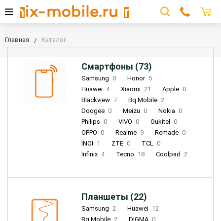
Главная
Каталог
Смартфоны (73)
Samsung
0
Honor
5
Huawei
4
Xiaomi
21
Apple
0
Blackview
7
Bq Mobile
2
Doogee
0
Meizu
0
Nokia
0
Philips
0
VIVO
0
Oukitel
0
OPPO
0
Realme
9
Remade
0
INOI
1
ZTE
0
TCL
0
Infinix
4
Tecno
18
Coolpad
2
Планшеты (22)
Samsung
2
Huawei
12
Bq Mobile
2
DIGMA
0