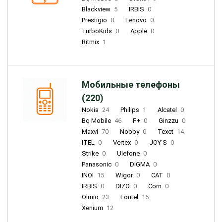
Blackview
5
IRBIS
0
Prestigio
0
Lenovo
0
TurboKids
0
Apple
0
Ritmix
1
Мобильные телефоны
(220)
Nokia
24
Philips
1
Alcatel
0
Bq Mobile
46
F+
0
Ginzzu
0
Maxvi
70
Nobby
0
Texet
14
ITEL
0
Vertex
0
JOY'S
0
Strike
0
Ulefone
0
Panasonic
0
DIGMA
0
INOI
15
Wigor
0
CAT
0
IRBIS
0
DIZO
0
Corn
0
Olmio
23
Fontel
15
Xenium
12