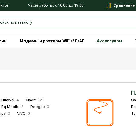
Сравнение
Часы работы: с 10.00 до 19.00
акты
оны
Модемы и роутеры WIFI/3G/4G
Аксессуары
П
Huawei
4
Xiaomi
21
S
Bq Mobile
2
Doogee
0
Bl
lips
0
VIVO
0
Tu
alme
9
Remade
0
Infinix
4
Tecno
18