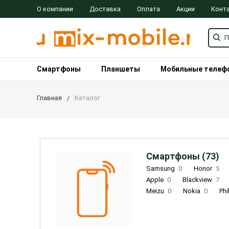
О компании
Доставка
Оплата
Акции
Конт
Смартфоны
Планшеты
Мобильные телеф
Главная
Каталог
Смартфоны (73)
Samsung
0
Honor
5
Apple
0
Blackview
7
Meizu
0
Nokia
0
Phi
Oukitel
0
OPPO
0
Re
INOI
1
ZTE
0
TCL
0
Coolpad
2