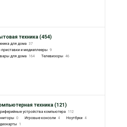
ытовая техника (454)
хника для дома
37
-приставки и медиаплееры
9
вары для дома
164
Телевизоры
46
ный дом
155
Чайники
23
лажнители воздуха
20
омпьютерная техника (121)
риферийные устройства компьютера
112
ониторы
0
Игровые консоли
4
Ноутбуки
4
деокарты
1