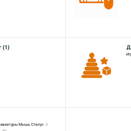
 (1)
Д
Иг
лавиатуры Мышь Стилус
3
и
30