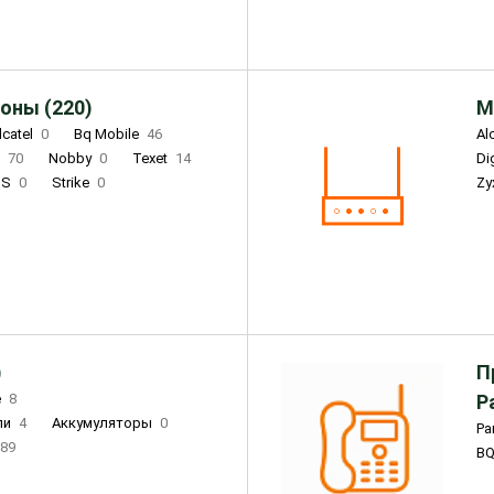
оны (220)
М
lcatel
0
Bq Mobile
46
Al
i
70
Nobby
0
Texet
14
D
'S
0
Strike
0
Zy
DIGMA
0
INOI
15
S
0
DIZO
0
Corn
0
Xenium
12
)
П
e
8
Р
ли
4
Аккумуляторы
0
Pa
89
B
3