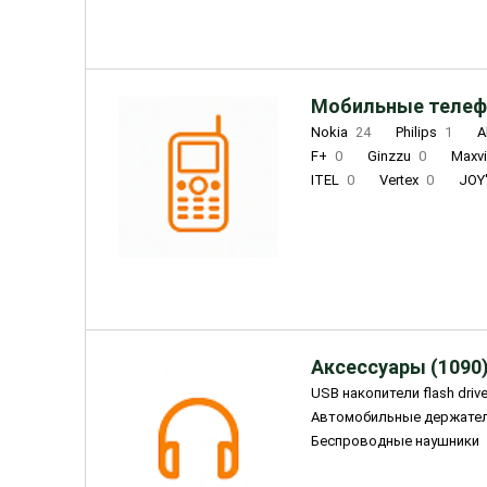
Мобильные телеф
Nokia
24
Philips
1
A
F+
0
Ginzzu
0
Maxv
ITEL
0
Vertex
0
JOY
Ulefone
0
Panasonic
0
Wigor
0
CAT
0
IRBI
Olmio
23
Fontel
15
Аксессуары (1090
USB накопители flash driv
Автомобильные держате
Беспроводные наушники
Внешние жесткие диски