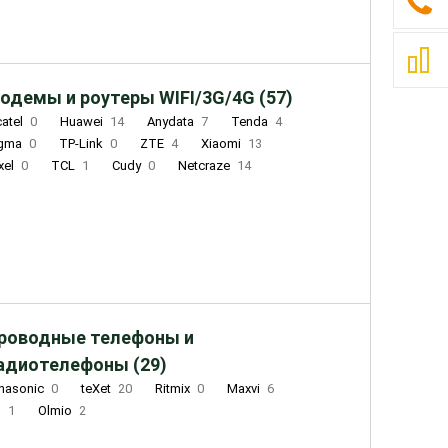
одемы и роутеры WIFI/3G/4G (57)
catel
0
Huawei
14
Anydata
7
Tenda
4
igma
0
TP-Link
0
ZTE
4
Xiaomi
13
xel
0
TCL
1
Cudy
0
Netcraze
14
роводные телефоны и
адиотелефоны (29)
nasonic
0
teXet
20
Ritmix
0
Maxvi
6
Q
1
Olmio
2