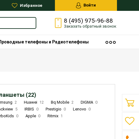
Войти
Избранное
8 (495) 975-96-88
Заказать
обратный
звонок
Проводные телефоны и Радиотелефоны
ланшеты (22)
amsung
2
Huawei
12
Bq Mobile
2
DIGMA
0
ackview
5
IRBIS
0
Prestigio
0
Lenovo
0
rboKids
0
Apple
0
Ritmix
1