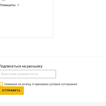
Планшеты
9
ны Apple
35
Фен Dyson
0
nigerz и тд
31
Часы
0
Подписаться на рассылку
Нажимая на кнопку, я принимаю условия соглашения.
ОТПРАВИТЬ