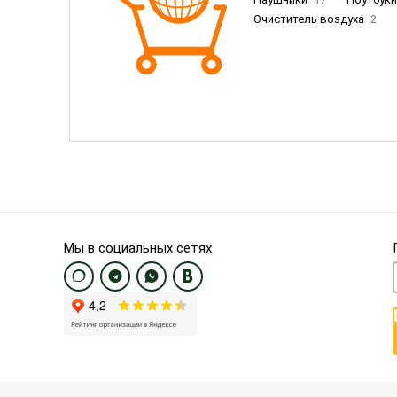
Очиститель воздуха
2
Пылесосы
9
Смартфо
Смартфоны Samsung
20
Смартфоны OnePlus/Pixel/U
Электронные книги EU
3
Мы в социальных сетях