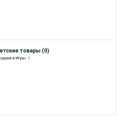
етские товары (0)
рушки и Игры
0