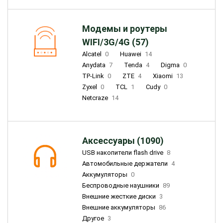
Модемы и роутеры
WIFI/3G/4G (57)
Alcatel
0
Huawei
14
Anydata
7
Tenda
4
Digma
0
TP-Link
0
ZTE
4
Xiaomi
13
Zyxel
0
TCL
1
Cudy
0
Netcraze
14
Аксессуары (1090)
USB накопители flash drive
8
Автомобильные держатели
4
Аккумуляторы
0
Беспроводные наушники
89
Внешние жесткие диски
3
Внешние аккумуляторы
86
Другое
3