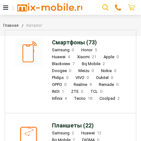
Главная
Каталог
Смартфоны (73)
Samsung
0
Honor
5
Huawei
4
Xiaomi
21
Apple
0
Blackview
7
Bq Mobile
2
Doogee
0
Meizu
0
Nokia
0
Philips
0
VIVO
0
Oukitel
0
OPPO
0
Realme
9
Remade
0
INOI
1
ZTE
0
TCL
0
Infinix
4
Tecno
18
Coolpad
2
Планшеты (22)
Samsung
2
Huawei
12
Bq Mobile
2
DIGMA
0