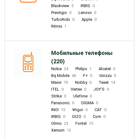
Blackview
5
IRBIS
0
Prestigio
0
Lenovo
0
TurboKids
0
Apple
0
Ritmix
1
Мобильные телефоны
(220)
Nokia
24
Philips
1
Alcatel
0
Bq Mobile
46
F+
0
Ginzzu
0
Maxvi
70
Nobby
0
Texet
14
ITEL
0
Vertex
0
JOY'S
0
Strike
0
Ulefone
0
Panasonic
0
DIGMA
0
INOI
15
Wigor
0
CAT
0
IRBIS
0
DIZO
0
Corn
0
Olmio
23
Fontel
15
Xenium
12