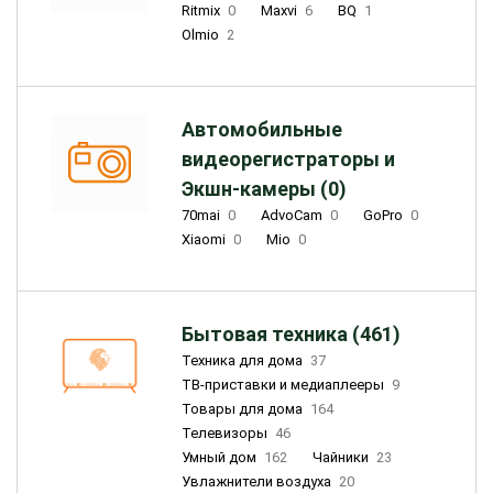
Ritmix
0
Maxvi
6
BQ
1
Olmio
2
Автомобильные
видеорегистраторы и
Экшн-камеры (0)
70mai
0
AdvoCam
0
GoPro
0
Xiaomi
0
Mio
0
Бытовая техника (461)
Техника для дома
37
ТВ-приставки и медиаплееры
9
Товары для дома
164
Телевизоры
46
Умный дом
162
Чайники
23
Увлажнители воздуха
20